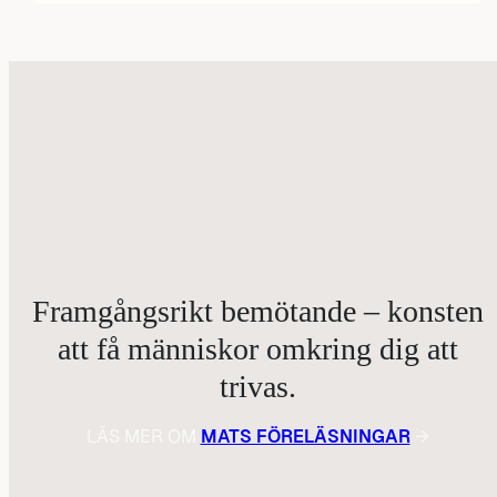
Framgångsrikt bemötande – konsten
att få människor omkring dig att
trivas.
LÄS MER OM
MATS FÖRELÄSNINGAR
→