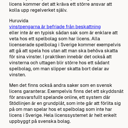
licens kommer det att kräva ett större ansvar att
kolla upp regelverket själv.
Huruvida
vinstpengarna är befriade från beskattning
eller inte är en typisk sådan sak som är enklare att
veta hos ett spelbolag som har licens. Alla
licenserade spelbolag i Sverige kommer exempelvis
att gå att spela hos utan att man ska behöva skatta
för sina vinster. I praktiken innebär det också att
vinsterna och uttagen blir större hos ett sådant
spelbolag, om man slipper skatta bort delar av
vinsten.
Men det finns också andra saker som en svensk
licens garanterar. Exempelvis finns det ett skyddsnät
för ansvarsfullt spelande online, ett system där
Stödlinjen är en grundplåt, som inte går att förlita sig
på om man spelar hos et spelbolag som inte har
licens i Sverige. Hela licenssystemet är helt enkelt
uppbyggt på svenska bolag.