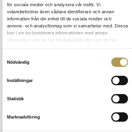
Om reklam
för sociala medier och analysera vår trafik. Vi
vidarebefordrar även sådana identifierare och annan
Underhållning, chanser och etikett
information från din enhet till de sociala medier och
annons- och analysföretag som vi samarbetar med. Dessa
Allehanda
kan i sin tur kombinera informationen med annan
information som du har tillhandahållit eller som de har
Allehanda 1
samlat in när du har använt deras tjänster.
Allehanda 2
Samtyckesval
Nödvändig
Allehanda 3
Allehanda 4
Inställningar
Allehanda 5
Statistik
Besöka ett casino
Allehanda 7
Marknadsföring
Allehanda 8