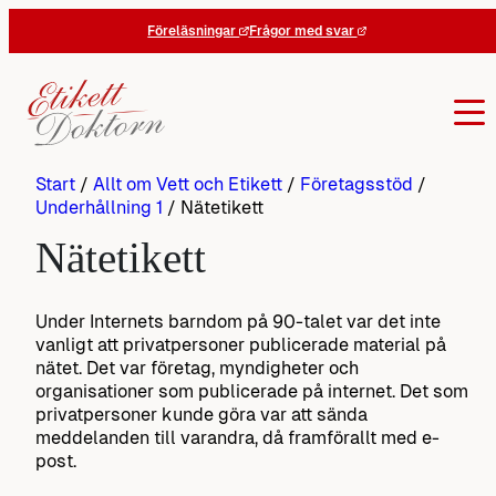
Hoppa
Föreläsningar
Frågor med svar
till
innehåll
Start
/
Allt om Vett och Etikett
/
Företagsstöd
/
Underhållning 1
/
Nätetikett
Nätetikett
Under Internets barndom på 90-talet var det inte
vanligt att privatpersoner publicerade material på
nätet. Det var företag, myndigheter och
organisationer som publicerade på internet. Det som
privatpersoner kunde göra var att sända
meddelanden till varandra, då framförallt med e-
post.