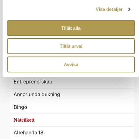
Allehanda 9
Visa detaljer
Allehanda 10
Tillåt alla
Allehanda 11
Allehanda 12
Tillåt urval
Utan svensk licens
Avvisa
Vett och etikett online
Entreprenörskap
Annorlunda dukning
Bingo
Nätetikett
Allehanda 18