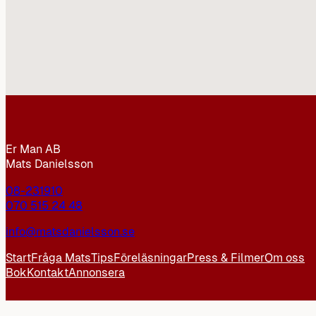
Er Man AB
Mats Danielsson
08-231910
070 515 24 48
info@matsdanielsson.se
Start
Fråga Mats
Tips
Föreläsningar
Press & Filmer
Om oss
Bok
Kontakt
Annonsera