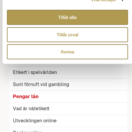
Uppförande på casino
Tillåt alla
Vett och etikett pengar
Tillåt urval
Allehanda 24
Allehanda 25
Avvisa
Casino utan licens
Etikett i spelvärlden
Sunt förnuft vid gambling
Pengar lån
Vad är nätetikett
Utvecklingen online