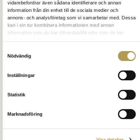
vidarebefordrar även sådana identifierare och annan
information från din enhet till de sociala medier och
Allehanda 12
annons- och analysföretag som vi samarbetar med. Dessa
Utan svensk licens
kan i sin tur kombinera informationen med annan
information som du har tillhandahållit eller som de har
Vett och etikett online
samlat in när du har använt deras tjänster.
Samtyckesval
Entreprenörskap
Nödvändig
Annorlunda dukning
Inställningar
Bingo
Nätetikett
Statistik
Allehanda 18
Allehanda 19
Marknadsföring
Allehanda 20
Allehanda 21
Visa detaljer