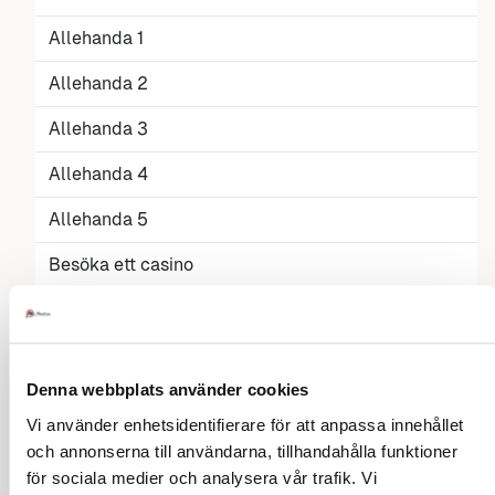
Allehanda 1
Allehanda 2
Allehanda 3
Allehanda 4
Allehanda 5
Besöka ett casino
Allehanda 7
Allehanda 8
Denna webbplats använder cookies
Allehanda 9
Vi använder enhetsidentifierare för att anpassa innehållet
Allehanda 10
och annonserna till användarna, tillhandahålla funktioner
för sociala medier och analysera vår trafik. Vi
Allehanda 11