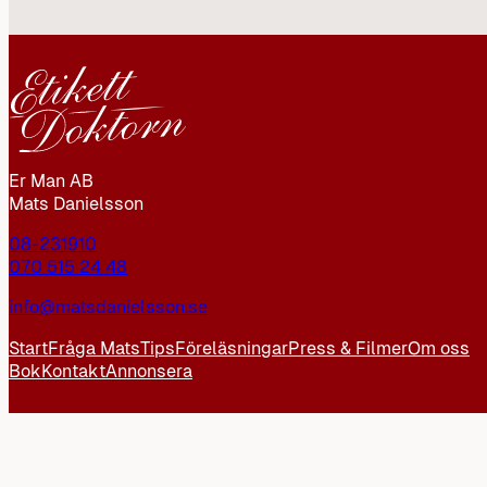
Er Man AB
Mats Danielsson
08-231910
070 515 24 48
info@matsdanielsson.se
Start
Fråga Mats
Tips
Föreläsningar
Press & Filmer
Om oss
Bok
Kontakt
Annonsera