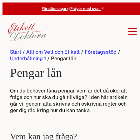
Hoppa
Föreläsningar
Frågor med svar
till
innehåll
Start
/
Allt om Vett och Etikett
/
Företagsstöd
/
Underhållning 1
/
Pengar lån
Pengar lån
Om du behöver låna pengar, vem är det då okej att
fråga och hur ska du gå tillväga? I den här artikeln
går vi igenom alla skrivna och oskrivna regler och
ger dig råd kring hur du kan tänka.
Vem kan jag fråga?