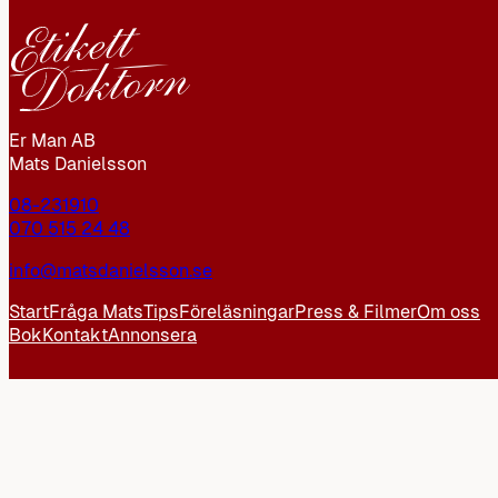
Er Man AB
Mats Danielsson
08-231910
070 515 24 48
info@matsdanielsson.se
Start
Fråga Mats
Tips
Föreläsningar
Press & Filmer
Om oss
Bok
Kontakt
Annonsera