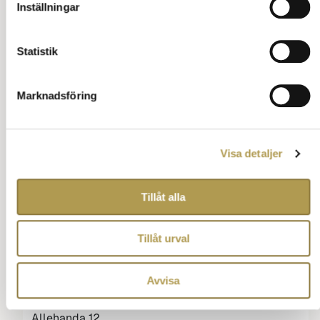
Inställningar
Allehanda 2
Statistik
Allehanda 3
Allehanda 4
Marknadsföring
Allehanda 5
Besöka ett casino
Visa detaljer
Allehanda 7
Tillåt alla
Allehanda 8
Allehanda 9
Tillåt urval
Allehanda 10
Avvisa
Allehanda 11
Allehanda 12