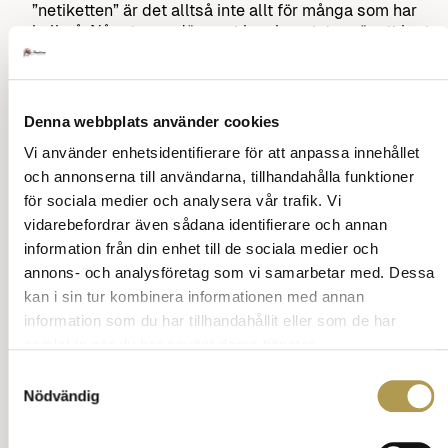
”netiketten” är det alltså inte allt för många som har
koll på. Något man däremot kan konstatera är att loot
boxes inte är det enda som bidrar till de ökade
problemen inom spel!
Denna webbplats använder cookies
Vi använder enhetsidentifierare för att anpassa innehållet
Sök på vett och etikett
och annonserna till användarna, tillhandahålla funktioner
för sociala medier och analysera vår trafik. Vi
vidarebefordrar även sådana identifierare och annan
information från din enhet till de sociala medier och
annons- och analysföretag som vi samarbetar med. Dessa
Underhållning 1
kan i sin tur kombinera informationen med annan
Om reklam
information som du har tillhandahållit eller som de har
samlat in när du har använt deras tjänster.
Underhållning, chanser och etikett
Samtyckesval
Nödvändig
Allehanda
Allehanda 1