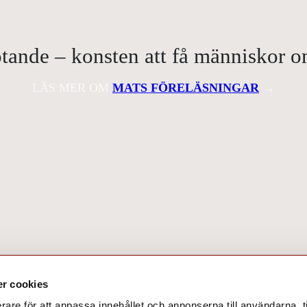
ande – konsten att få människor omk
LÄS MER OM
MATS FÖRELÄSNINGAR
→
r cookies
eläsningar
Press & Filmer
Om oss
Bok
Kontakt
rare för att anpassa innehållet och annonserna till användarna, t