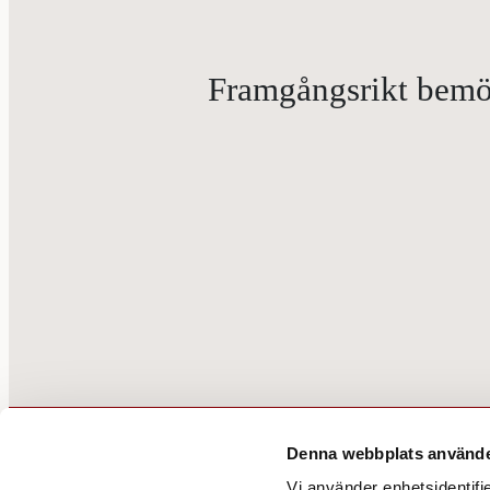
Framgångsrikt bemöt
Denna webbplats använde
Start
Fråga Mats
Tips
För
Vi använder enhetsidentifie