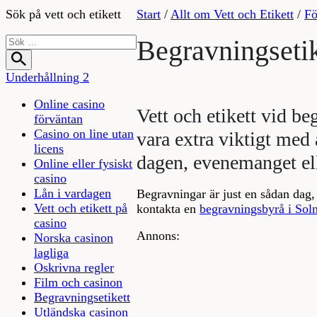
Sök på vett och etikett
Start
/
Allt om Vett och Etikett
/
Fö
Begravningsetik
Underhållning 2
Online casino
Vett och etikett vid b
förväntan
Casino on line utan
vara extra viktigt med 
licens
dagen, evenemanget el
Online eller fysiskt
casino
Lån i vardagen
Begravningar är just en sådan dag,
Vett och etikett på
kontakta en
begravningsbyrå i Sol
casino
Annons:
Norska casinon
lagliga
Oskrivna regler
Film och casinon
Begravningsetikett
Utländska casinon