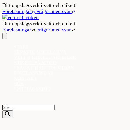
Hoppa
Ditt uppslagsverk i vett och etikett!
till
Föreläsningar
Frågor med svar
innehåll
Ditt uppslagsverk i vett och etikett!
Föreläsningar
Frågor med svar
START
SENASTE ARTIKLARNA
VETT & ETIKETT ARTIKLAR
ETIKETT PÅ VIDEO
FRÅGA ETIKETTDOKTORN
FÖRELÄSNINGAR
KONTAKT
BOK
FÖRETAGSSTÖD