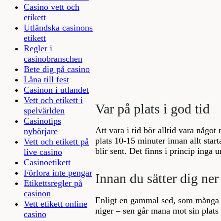
Casino vett och
etikett
Utländska casinons
etikett
Regler i
casinobranschen
Bete dig på casino
Låna till fest
Casinon i utlandet
Vett och etikett i
Var på plats i god tid
spelvärlden
Casinotips
Att vara i tid bör alltid vara något
nybörjare
plats 10-15 minuter innan allt start
Vett och etikett på
blir sent. Det finns i princip inga u
live casino
Casinoetikett
Förlora inte pengar
Innan du sätter dig ner
Etikettsregler på
casinon
Enligt en gammal sed, som många än
Vett etikett online
niger – sen går mana mot sin plats
casino