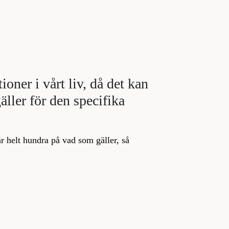
ner i vårt liv, då det kan
äller för den specifika
r helt hundra på vad som gäller, så