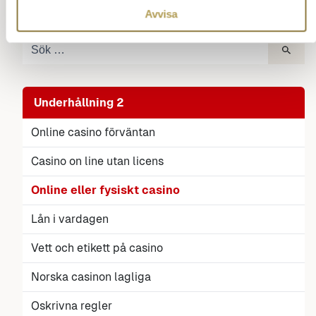
Avvisa
Sök på vett och etikett
Underhållning 2
Online casino förväntan
Casino on line utan licens
Online eller fysiskt casino
Lån i vardagen
Vett och etikett på casino
Norska casinon lagliga
Oskrivna regler