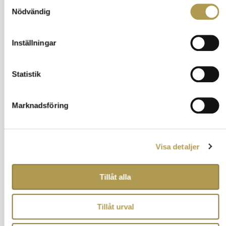
Samtyckesval
En slutgiltig etikett-regel gäller dricks, alltså när du
Nödvändig
erbjuder dealern en andel utav din vinst. Även vid
fysiska casinon är inte detta en regel: i vissa länder
kan det till och med vara förbjudet att ge dricks
Inställningar
medan det andra länder kan vara så gott som
olagligt att inte ge det. Försök därför kolla upp
Statistik
recensioner eller fråga en lokal spelare innan du
beger dig till ett casino på okänd plats.
På onlinecasino är det dock vanligast att man inte
Marknadsföring
ger dricks, då det är svårare att göra det via internet.
Därför är det extra viktigt att man visar vänlighet och
uppmuntran till dealern för att kompensera för den
symboliska del-vinsten.
Visa detaljer
Är du nyfiken på mer om vett och etikett på casino,
kan du läsa mer
Tillåt alla
här
.
Tillåt urval