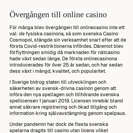
Övergången till online casino
För många blev övergången till onlinecasino inte ett
val: de fysiska casinona, så som svenska Casino
Cosmopol, stängde sin verksamhet snart efter att de
första Covid-restriktionerna infördes. Däremot blev
förflyttningen smidig då marknaden för nätcasino
hade växt sedan länge. De första onlinecasinona
introducerades för över 25 år sedan, och har sedan
dess växt i mängd, kvalitet, och popularitet.
I Sverige bidrog staten till utvecklingen och
säkerheten av svensk-drivna casinon genom att
införa den nya spellagen och tillhörande svenska
spellicensen 1 januari 2019. Licensen innebär bland
annat säkrare registrering och ökad tillgång och
information kring självavstängning genom spelpaus.
Under pandemin har dock de flesta svenska
spelarna dragits till casino utan licens vilket