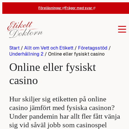
Hoppa
Föreläsningar
Frågor med svar
till
innehåll
Start
/
Allt om Vett och Etikett
/
Företagsstöd
/
Underhållning 2
/
Online eller fysiskt casino
Online eller fysiskt
casino
Hur skiljer sig etiketten på online
casino jämfört med fysiska casinon?
Under pandemin har allt fler fått vänja
sig vid såväl jobb som casinospel