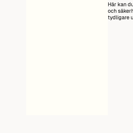
Här kan d
och säkerh
tydligare 