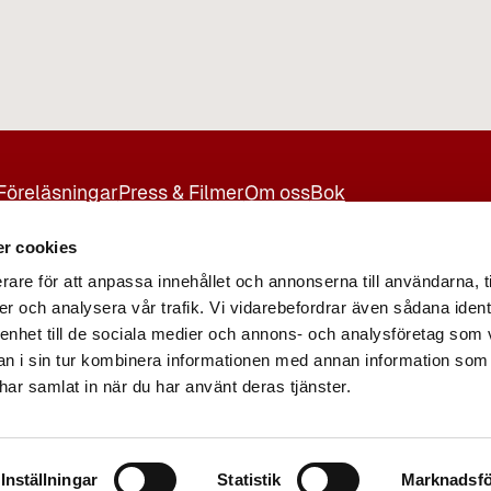
Föreläsningar
Press & Filmer
Om oss
Bok
r cookies
rare för att anpassa innehållet och annonserna till användarna, t
er och analysera vår trafik. Vi vidarebefordrar även sådana ident
 enhet till de sociala medier och annons- och analysföretag som 
 i sin tur kombinera informationen med annan information som
e har samlat in när du har använt deras tjänster.
Inställningar
Statistik
Marknadsfö