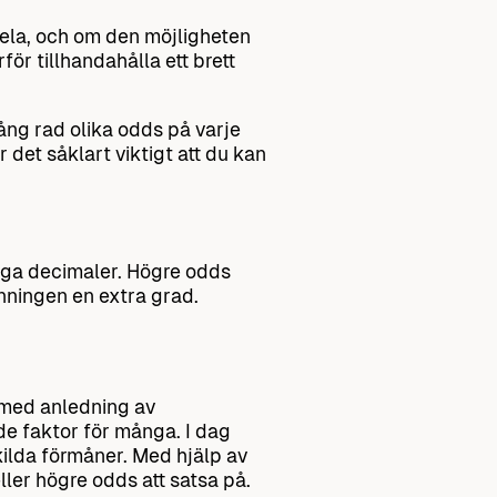
spela, och om den möjligheten
ör tillhandahålla ett brett
ång rad olika odds på varje
 det såklart viktigt att du kan
höga decimaler. Högre odds
änningen en extra grad.
a med anledning av
e faktor för många. I dag
skilda förmåner. Med hjälp av
ller högre odds att satsa på.