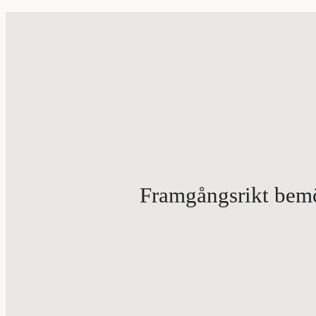
Framgångsrikt bemöt