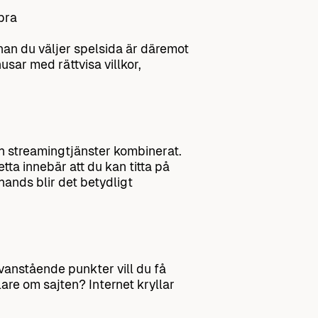
bra
innan du väljer spelsida är däremot
sar med rättvisa villkor,
ch streamingtjänster kombinerat.
tta innebär att du kan titta på
hands blir det betydligt
ovanstående punkter vill du få
are om sajten? Internet kryllar