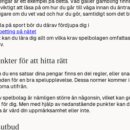
ngar är ett exempel på detta. Vad gäller gambling finns 
 viktigt att läsa på om hur du går till väga innan du äntr
ligare om du vet vad och hur du gör, samtidigt som det bl
ela på sport bör du därav fördjupa dig i
 betting på nätet
tt kan du lära dig allt om vilka krav spelbolagen omfatta
v.
kter för att hitta rätt
 du ens satsar dina pengar finns en del regler, eller snar
den för en bra spelupplevelse. Dessa normer kommer i 
orna utifrån.
 spelbolag är nämligen större än någonsin, vilket kan gö
 för dig. Men med hjälp av nedanstående punkter kan d
a är värd din uppmärksamhet eller inte.
sutbud