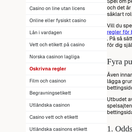
Spel om pe
och det är
Casino on line utan licens
såklart ro
Online eller fysiskt casino
Vill du sp
regler för
Lån i vardagen
. På så sä
Vett och etikett på casino
för dig själ
Norska casinon lagliga
Fyra pun
Oskrivna regler
Även innan
Film och casinon
lägga grun
bettingsid
Begravningsetikett
Utbudet av
Utländska casinon
spelsajten
bettingsid
Casino vett och etikett
1. Odd
Utländska casinons etikett