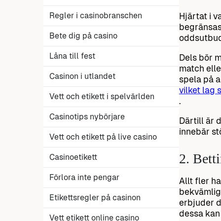
Regler i casinobranschen
Hjärtat i 
begränsas 
Bete dig på casino
oddsutbud
Låna till fest
Dels bör m
match elle
Casinon i utlandet
spela på al
vilket lag
Vett och etikett i spelvärlden
.
Casinotips nybörjare
Därtill är
innebär st
Vett och etikett på live casino
2. Bett
Casinoetikett
Förlora inte pengar
Allt fler 
bekvämlig
Etikettsregler på casinon
erbjuder d
dessa kan 
Vett etikett online casino