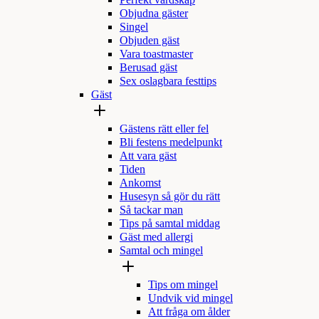
Perfekt värdskap
Objudna gäster
Singel
Objuden gäst
Vara toastmaster
Berusad gäst
Sex oslagbara festtips
Gäst
Gästens rätt eller fel
Bli festens medelpunkt
Att vara gäst
Tiden
Ankomst
Husesyn så gör du rätt
Så tackar man
Tips på samtal middag
Gäst med allergi
Samtal och mingel
Tips om mingel
Undvik vid mingel
Att fråga om ålder