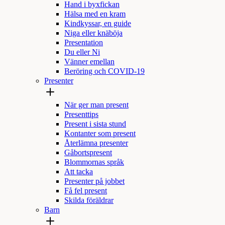
Hand i byxfickan
Hälsa med en kram
Kindkyssar, en guide
Niga eller knäböja
Presentation
Du eller Ni
Vänner emellan
Beröring och COVID-19
Presenter
När ger man present
Presenttips
Present i sista stund
Kontanter som present
Återlämna presenter
Gåbortspresent
Blommornas språk
Att tacka
Presenter på jobbet
Få fel present
Skilda föräldrar
Barn