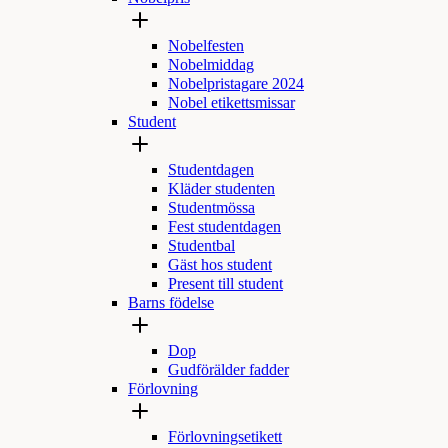
Nobelfesten
Nobelmiddag
Nobelpristagare 2024
Nobel etikettsmissar
Student
Studentdagen
Kläder studenten
Studentmössa
Fest studentdagen
Studentbal
Gäst hos student
Present till student
Barns födelse
Dop
Gudförälder fadder
Förlovning
Förlovningsetikett