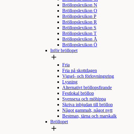
Bröllopslexikon N
Bröllopslexikon O
Bröllopslexikon P
Bröllopslexikon R
Bröllopslexikon S
Bröllopslexikon T
Bröllopslexikon Å
Bröllopslexikon Ö
Inför bröllopet
Fria
Fria på skottdagen
Vigsel- och förlovningsring
Lysning
Alternativt bröllopsfirande
Festlokal bröllop
Svensexa och möhippa
Skriva inbjudan till bröllop
Något gammalt, något nytt
Bestman, tärna och marskalk
Bröllopet