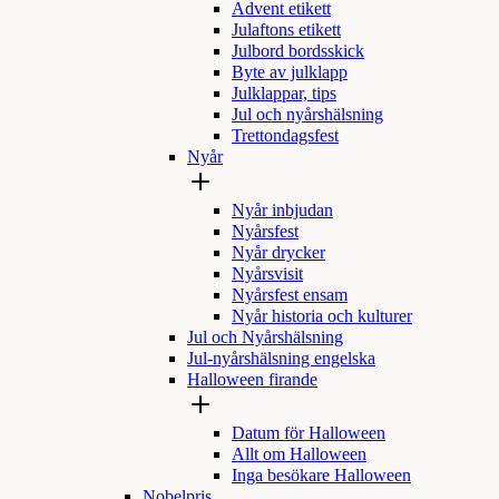
Advent etikett
Julaftons etikett
Julbord bordsskick
Byte av julklapp
Julklappar, tips
Jul och nyårshälsning
Trettondagsfest
Nyår
Nyår inbjudan
Nyårsfest
Nyår drycker
Nyårsvisit
Nyårsfest ensam
Nyår historia och kulturer
Jul och Nyårshälsning
Jul-nyårshälsning engelska
Halloween firande
Datum för Halloween
Allt om Halloween
Inga besökare Halloween
Nobelpris