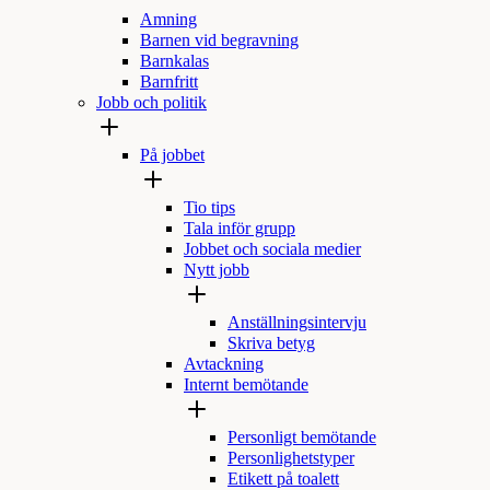
Amning
Barnen vid begravning
Barnkalas
Barnfritt
Jobb och politik
På jobbet
Tio tips
Tala inför grupp
Jobbet och sociala medier
Nytt jobb
Anställningsintervju
Skriva betyg
Avtackning
Internt bemötande
Personligt bemötande
Personlighetstyper
Etikett på toalett