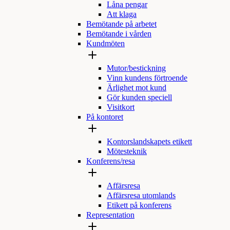
Låna pengar
Att klaga
Bemötande på arbetet
Bemötande i vården
Kundmöten
Mutor/bestickning
Vinn kundens förtroende
Ärlighet mot kund
Gör kunden speciell
Visitkort
På kontoret
Kontorslandskapets etikett
Mötesteknik
Konferens/resa
Affärsresa
Affärsresa utomlands
Etikett på konferens
Representation