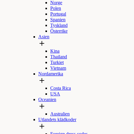
Norge
Polen
Portugal
Spanien
Tyskland
Österrike
Asien
Kina
Thailand
Turkiet
Vietnam
Nordamerika
Costa Rica
USA
Oceanien
Australien
Utlandets klädkoder