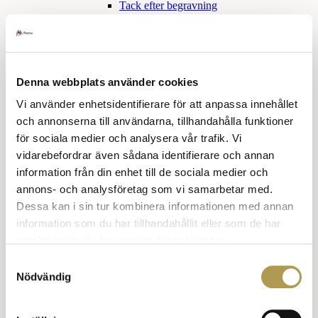
Tack efter begravning
Sorgetid
Skilsmässa
Tröstande ord
Klädkoder
Denna webbplats använder cookies
Snabbkurs klädkoder
Vi använder enhetsidentifierare för att anpassa innehållet
Högtidsdräkt och frack
och annonserna till användarna, tillhandahålla funktioner
för sociala medier och analysera vår trafik. Vi
Frack
Balklänning
vidarebefordrar även sådana identifierare och annan
Smoking och aftonklänning
information från din enhet till de sociala medier och
annons- och analysföretag som vi samarbetar med.
Smoking för honom
Dessa kan i sin tur kombinera informationen med annan
Smoking eller aftonklänning
information som du har tillhandahållit eller som de har
Mörk kostym och klänning
samlat in när du har använt deras tjänster.
Samtyckesval
Mörk kostym, han
Nödvändig
Mörk kostym, hon
Kavaj hon och han