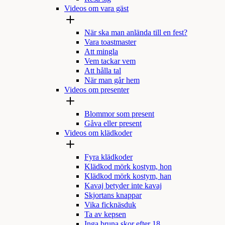
Videos om vara gäst
När ska man anlända till en fest?
Vara toastmaster
Att mingla
Vem tackar vem
Att hålla tal
När man går hem
Videos om presenter
Blommor som present
Gåva eller present
Videos om klädkoder
Fyra klädkoder
Klädkod mörk kostym, hon
Klädkod mörk kostym, han
Kavaj betyder inte kavaj
Skjortans knappar
Vika ficknäsduk
Ta av kepsen
Inga bruna skor efter 18