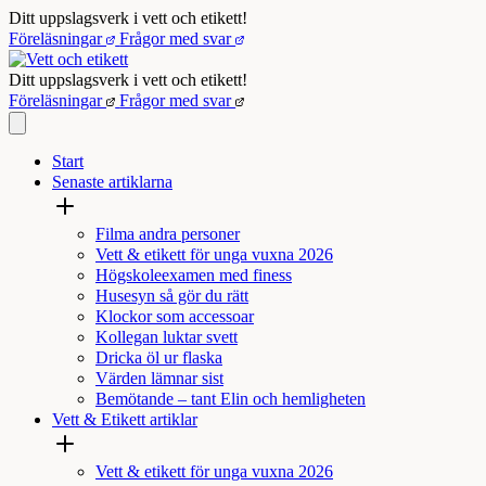
Hoppa
Ditt uppslagsverk i vett och etikett!
till
Föreläsningar
Frågor med svar
innehåll
Ditt uppslagsverk i vett och etikett!
Föreläsningar
Frågor med svar
Start
Senaste artiklarna
Filma andra personer
Vett & etikett för unga vuxna 2026
Högskoleexamen med finess
Husesyn så gör du rätt
Klockor som accessoar
Kollegan luktar svett
Dricka öl ur flaska
Värden lämnar sist
Bemötande – tant Elin och hemligheten
Vett & Etikett artiklar
Vett & etikett för unga vuxna 2026