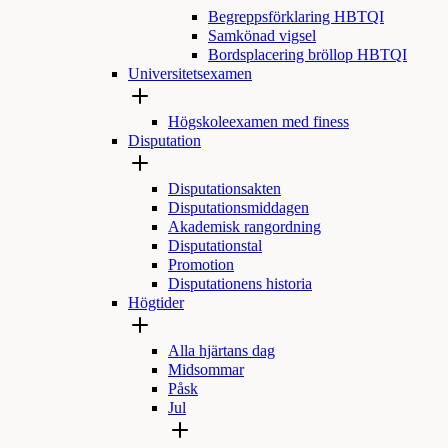
Begreppsförklaring HBTQI
Samkönad vigsel
Bordsplacering bröllop HBTQI
Universitetsexamen
Högskoleexamen med finess
Disputation
Disputationsakten
Disputationsmiddagen
Akademisk rangordning
Disputationstal
Promotion
Disputationens historia
Högtider
Alla hjärtans dag
Midsommar
Påsk
Jul