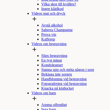
Vilka skor till kvällen?
Ingen klädkod
Videos mat och dryck
Avstå alkohol
Sabrera Champagne
Prova vin
Kafferep
Videos om begravning
Slips begravning
En tyst minut
Kondoleanser
Stanna upp och möta någon i sorg
Beklaga inte sorgen
Handblomma vid begravning
Fotografering vid begravning
Knacka på kistlocket
Videos om barn
Amma offentligt
Inga barn