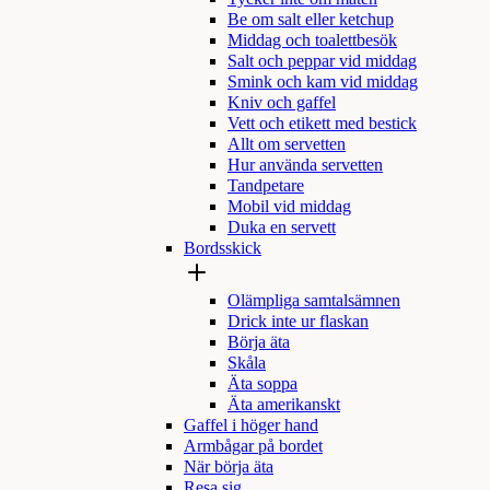
Be om salt eller ketchup
Middag och toalettbesök
Salt och peppar vid middag
Smink och kam vid middag
Kniv och gaffel
Vett och etikett med bestick
Allt om servetten
Hur använda servetten
Tandpetare
Mobil vid middag
Duka en servett
Bordsskick
Olämpliga samtalsämnen
Drick inte ur flaskan
Börja äta
Skåla
Äta soppa
Äta amerikanskt
Gaffel i höger hand
Armbågar på bordet
När börja äta
Resa sig