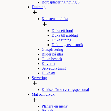
Bordsplacering ritning 3
Dukning
Konsten att duka
Duka ett bord
Duka till middag
Duka ritning
Dukningens historik
Glasplacering
Bilder på glas
Olika bestick
Kuvertet
Servettbrytning
Duka av
Servering
Klädsel för serveringspersonal
Mat och dryck
Planera en meny