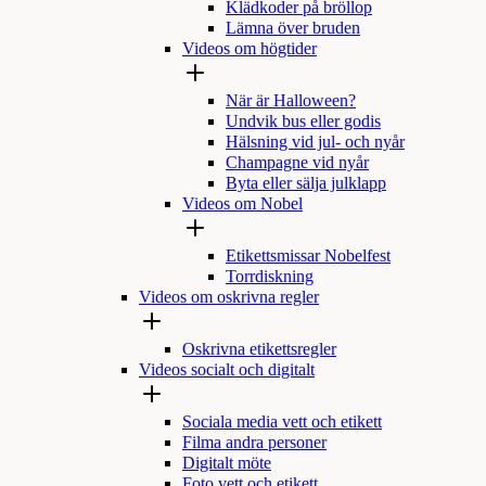
Klädkoder på bröllop
Lämna över bruden
Videos om högtider
När är Halloween?
Undvik bus eller godis
Hälsning vid jul- och nyår
Champagne vid nyår
Byta eller sälja julklapp
Videos om Nobel
Etikettsmissar Nobelfest
Torrdiskning
Videos om oskrivna regler
Oskrivna etikettsregler
Videos socialt och digitalt
Sociala media vett och etikett
Filma andra personer
Digitalt möte
Foto vett och etikett