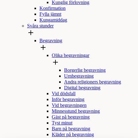
Kunglig förlovning
Konfirmation
Fylla jämnt
Kungamiddag
Svåra stunder
Begravning
Olika begravningar
Borgerlig begravning
Urnbegravning
Andra religioners begravning
Digital begravning
Vid dödsfall
Inför begravning
Vid begravningen
Minnesstund begravning
Gäst på begravning
Tyst minut
Barn på begravning
Kläder på begravning