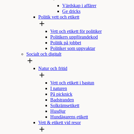
Värdskap i affärer
Ge dricks
Politik vett och etikett
Vett och etikett för politiker
Politikers uppförandekod
Politik på jobbet
Politiker som uppvaktar
Socialt och digitalt
Natur och fritid
Vett och etikett i bastun
I naturen
På picknick
Badstranden
Solkrämsetikett
Husdjur
Hundägarens etikett
Vett & etikett vid resor