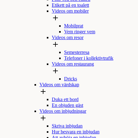
Etikett på en toalett
Videos om mobiler
Mobilprat
Vem ringer vem
Videos om resor
Semesterresa
Telefoner i kollektivtrafik
Videos om restaurang
Dricks
Videos om värdskap
Duka ett bord
En objuden gäst
Videos om inbjudningar
Skriva inbjudan
Hur besvara en inbjudan
Att avböja en inbjudan