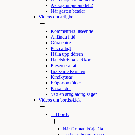
Avböja inbjudan del 2
När gästen betalar
Videos om artighet
Kommentera utseende
Anlända i tid
Göra entré
Peka artigt
Hålla upp dörren
Handskrivna tackkort
Presentera rätt
Bra samtalsämnen
Kindkyssar
Frågor om ålder
Passa tider
Vad en artig aldrig säger
Videos om bordsskick
Till bords
När får man börja äta
Tycker inte om maten