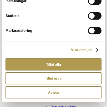
Inställningar
Klädkod Kavaj för honom
Klädkod Kavaj för henne
Övriga kläder
Statistik
Finare vardag
Jaquette
Marknadsföring
Förmiddagsdräkt
Blazer eller udda kavaj
Cocktail klädsel
Frockcoat
Klädkoder för barn
Visa detaljer
Utlandets klädkoder
Påhittade klädkoder
Tillåt alla
Obegripliga klädkoder
Kom som du är
Tillåt urval
Sommarfin
Tillbehör klädkoder
Avvisa
För henne