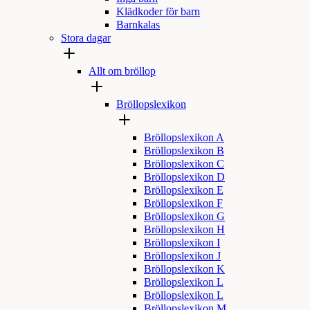
Klädkoder för barn
Barnkalas
Stora dagar
Allt om bröllop
Bröllopslexikon
Bröllopslexikon A
Bröllopslexikon B
Bröllopslexikon C
Bröllopslexikon D
Bröllopslexikon E
Bröllopslexikon F
Bröllopslexikon G
Bröllopslexikon H
Bröllopslexikon I
Bröllopslexikon J
Bröllopslexikon K
Bröllopslexikon L
Bröllopslexikon L
Bröllopslexikon M