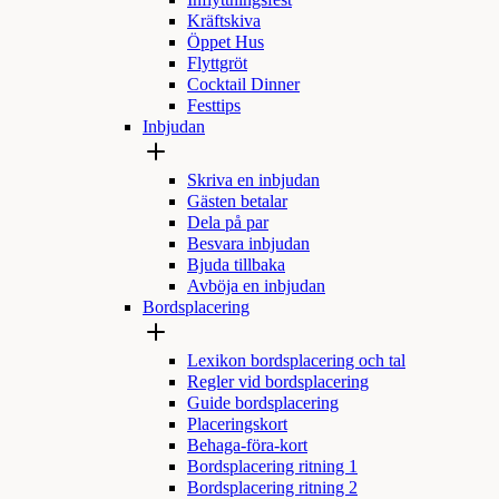
Inflyttningsfest
Kräftskiva
Öppet Hus
Flyttgröt
Cocktail Dinner
Festtips
Inbjudan
Skriva en inbjudan
Gästen betalar
Dela på par
Besvara inbjudan
Bjuda tillbaka
Avböja en inbjudan
Bordsplacering
Lexikon bordsplacering och tal
Regler vid bordsplacering
Guide bordsplacering
Placeringskort
Behaga-föra-kort
Bordsplacering ritning 1
Bordsplacering ritning 2