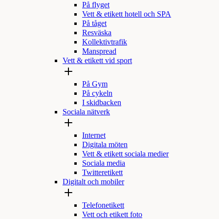
På flyget
Vett & etikett hotell och SPA
På tåget
Resväska
Kollektivtrafik
Manspread
Vett & etikett vid sport
På Gym
På cykeln
I skidbacken
Sociala nätverk
Internet
Digitala möten
Vett & etikett sociala medier
Sociala media
Twitteretikett
Digitalt och mobiler
Telefonetikett
Vett och etikett foto