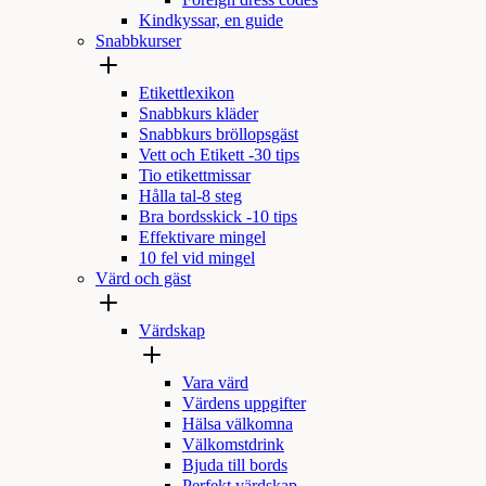
Foreign dress codes
Kindkyssar, en guide
Snabbkurser
Etikettlexikon
Snabbkurs kläder
Snabbkurs bröllopsgäst
Vett och Etikett -30 tips
Tio etikettmissar
Hålla tal-8 steg
Bra bordsskick -10 tips
Effektivare mingel
10 fel vid mingel
Värd och gäst
Värdskap
Vara värd
Värdens uppgifter
Hälsa välkomna
Välkomstdrink
Bjuda till bords