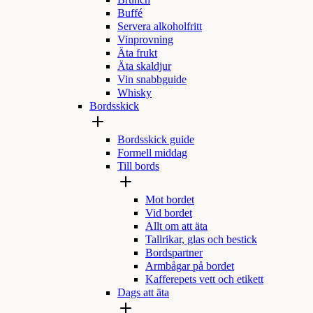
Brunch
Buffé
Servera alkoholfritt
Vinprovning
Äta frukt
Äta skaldjur
Vin snabbguide
Whisky
Bordsskick
Bordsskick guide
Formell middag
Till bords
Mot bordet
Vid bordet
Allt om att äta
Tallrikar, glas och bestick
Bordspartner
Armbågar på bordet
Kafferepets vett och etikett
Dags att äta