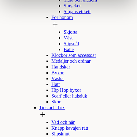
Tiara och diadem
Smycken
Slöjans etikett
För honom
Skjorta
Väst
Slipsnål
Bälte
Klockor som accessoar
Medaljer och ordnar
Handskar
Byxor
Väska
Hatt
Hip Hop byxor
Scarf eller halsduk
Skor
Tips och Trix
Vad och när
Knäpp kavajen rätt
Slipsknut