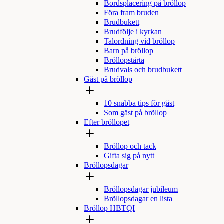
Bordsplacering på bröllop
Föra fram bruden
Brudbukett
Brudfölje i kyrkan
Talordning vid bröllop
Barn på bröllop
Bröllopstårta
Brudvals och brudbukett
Gäst på bröllop
10 snabba tips för gäst
Som gäst på bröllop
Efter bröllopet
Bröllop och tack
Gifta sig på nytt
Bröllopsdagar
Bröllopsdagar jubileum
Bröllopsdagar en lista
Bröllop HBTQI