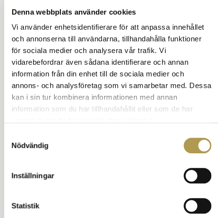
Funktioner i spelvärlden: interiörer, kläder,
Denna webbplats använder cookies
belysning
Vi använder enhetsidentifierare för att anpassa innehållet
och annonserna till användarna, tillhandahålla funktioner
Vett och Etikett: Hur Man Spelar Ansvarsfullt på
för sociala medier och analysera vår trafik. Vi
Online Casinon
vidarebefordrar även sådana identifierare och annan
information från din enhet till de sociala medier och
Casinoetikett: Rör dig som ett proffs på casinon
annons- och analysföretag som vi samarbetar med. Dessa
Strategier för att hantera känslor och reaktioner
kan i sin tur kombinera informationen med annan
när oddsen inte är på din sida
information som du har tillhandahållit eller som de har
samlat in när du har använt deras tjänster.
Fast ränta vs. Rörlig ränta: Vilken passar dig
Samtyckesval
bäst?
Nödvändig
Att behärska konsten att övertyga
Inställningar
Gyllene regler för ansvarsfullt spelande
Bästa praxis för ansökan om företagslån:
Statistik