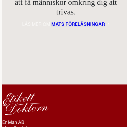
att få människor omkring dig att
trivas.
LÄS MER OM
MATS FÖRELÄSNINGAR
→
Er Man AB