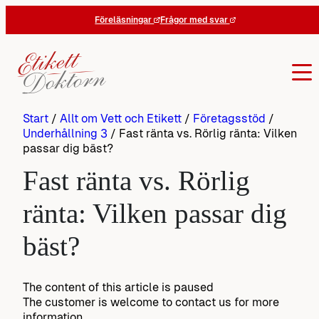
Hoppa
Föreläsningar
Frågor med svar
till
innehåll
Start
/
Allt om Vett och Etikett
/
Företagsstöd
/
Underhållning 3
/
Fast ränta vs. Rörlig ränta: Vilken
passar dig bäst?
Fast ränta vs. Rörlig
ränta: Vilken passar dig
bäst?
The content of this article is paused
The customer is welcome to contact us for more
information.