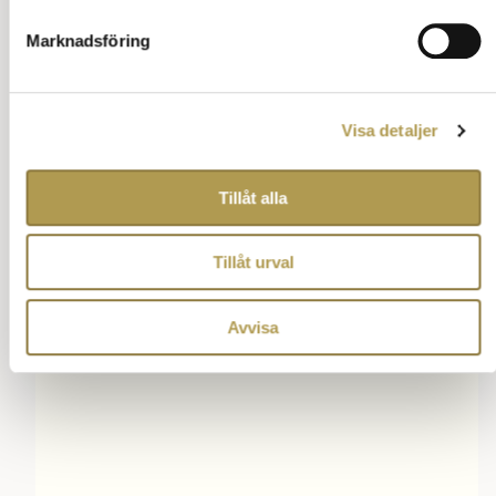
Artighet och respekt: Regler att följa för alla
casinospelare
Marknadsföring
Så här Hanterar du Förluster med Värdighet
Visa detaljer
Annons:
Tillåt alla
Tillåt urval
Avvisa