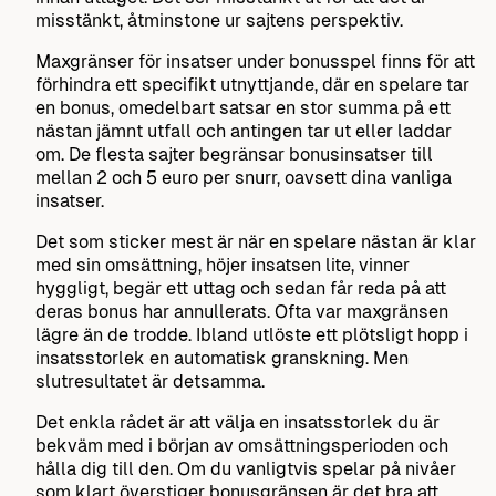
misstänkt, åtminstone ur sajtens perspektiv.
Maxgränser för insatser under bonusspel finns för att
förhindra ett specifikt utnyttjande, där en spelare tar
en bonus, omedelbart satsar en stor summa på ett
nästan jämnt utfall och antingen tar ut eller laddar
om. De flesta sajter begränsar bonusinsatser till
mellan 2 och 5 euro per snurr, oavsett dina vanliga
insatser.
Det som sticker mest är när en spelare nästan är klar
med sin omsättning, höjer insatsen lite, vinner
hyggligt, begär ett uttag och sedan får reda på att
deras bonus har annullerats. Ofta var maxgränsen
lägre än de trodde. Ibland utlöste ett plötsligt hopp i
insatsstorlek en automatisk granskning. Men
slutresultatet är detsamma.
Det enkla rådet är att välja en insatsstorlek du är
bekväm med i början av omsättningsperioden och
hålla dig till den. Om du vanligtvis spelar på nivåer
som klart överstiger bonusgränsen är det bra att