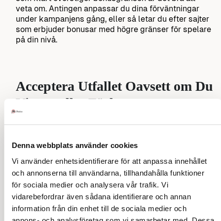
veta om. Antingen anpassar du dina förväntningar
under kampanjens gång, eller så letar du efter sajter
som erbjuder bonusar med högre gränser för spelare
på din nivå.
Acceptera Utfallet Oavsett om Du
Vinner eller Förlorar
Hur en spelare beter sig när saker går fel säger
mycket mer om dem än hur de agerar när det går bra.
Kundtjänstteam på kasinosajtter har sett allt, och
Denna webbplats använder cookies
mönstret är välbekant: arga meddelanden som
Vi använder enhetsidentifierare för att anpassa innehållet
skyller på sajten för en förlustserie, krav på
och annonserna till användarna, tillhandahålla funktioner
återbetalning efter att villkoren tydligt accepterats,
för sociala medier och analysera vår trafik. Vi
påståenden om att spelen är riggade när en session
vidarebefordrar även sådana identifierare och annan
går dåligt.
information från din enhet till de sociala medier och
Det här beteendet skadar din relation med sajter du
annons- och analysföretag som vi samarbetar med. Dessa