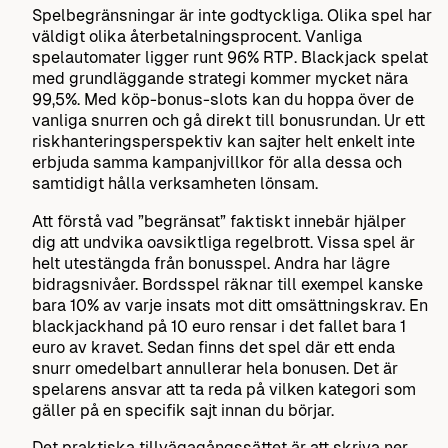
Spelbegränsningar är inte godtyckliga. Olika spel har
väldigt olika återbetalningsprocent. Vanliga
spelautomater ligger runt 96% RTP. Blackjack spelat
med grundläggande strategi kommer mycket nära
99,5%. Med köp-bonus-slots kan du hoppa över de
vanliga snurren och gå direkt till bonusrundan. Ur ett
riskhanteringsperspektiv kan sajter helt enkelt inte
erbjuda samma kampanjvillkor för alla dessa och
samtidigt hålla verksamheten lönsam.
Att förstå vad ”begränsat” faktiskt innebär hjälper
dig att undvika oavsiktliga regelbrott. Vissa spel är
helt utestängda från bonusspel. Andra har lägre
bidragsnivåer. Bordsspel räknar till exempel kanske
bara 10% av varje insats mot ditt omsättningskrav. En
blackjackhand på 10 euro rensar i det fallet bara 1
euro av kravet. Sedan finns det spel där ett enda
snurr omedelbart annullerar hela bonusen. Det är
spelarens ansvar att ta reda på vilken kategori som
gäller på en specifik sajt innan du börjar.
Det praktiska tillvägagångssättet är att skriva ner,