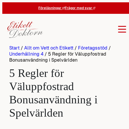
Hoppa
Föreläsningar
Frågor med svar
till
innehåll
Start
/
Allt om Vett och Etikett
/
Företagsstöd
/
Underhållning 4
/
5 Regler för Väluppfostrad
Bonusanvändning i Spelvärlden
5 Regler för
Väluppfostrad
Bonusanvändning i
Spelvärlden