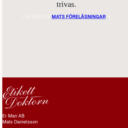
trivas.
LÄS MER OM
MATS FÖRELÄSNINGAR
→
Er Man AB
Mats Danielsson