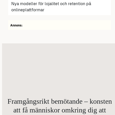
Nya modeller för lojalitet och retention på
onlineplattformar
Annons:
Framgångsrikt bemötande – konsten
att få människor omkring dig att