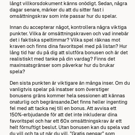
långt villkorsdokument känns onödigt. Sedan, några
dagar senare, märker du att du sitter fast i
omsättningskrav som inte passar hur du spelar.
Innan du accepterar något, kontrollera några viktiga
punkter. Vilka är omsättningskraven och vad innebär
det i faktiska speltimmar? Vilka spel räknas mot
kraven och finns dina favoritspel med på listan? Hur
lång tid har du på dig att slutföra bonusen och är det
realistiskt med tanke på din vardag? Finns det
maxinsatsgränser som påverkar hur du brukar
spela?
Den sista punkten är viktigare än många inser. Om du
vanligtvis spelar på insatser som överstiger
bonusens gräns kommer hela sessionen att kännas
onaturlig och begränsande.Det finns heller ingenting
fel med att tacka nej till en bonus. Att avvisa ett
150%-erbjudande för att det inte inkluderar dina
favoritspel och har ett 60x omsättningskrav är ett
helt förnuftigt beslut. Utan bonusen kan du spela vad
du vill och ta ut när du vill. ”Gratis pengar” som