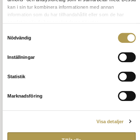
kanske vill använda länge. Konton som genererar
kan i sin tur kombinera informationen med annan
upprepade klagomål, tvister och fientliga
information som du har tillhandahållit eller som de har
interaktioner med support uppmärksammas. Det kan
samlat in när du har använt deras tjänster.
påverka uttagstider, tillgång till framtida
erbjudanden och i vissa fall den övergripande
Samtyckesval
kontostatus.
Nödvändig
Skillnaden mellan ett legitimt klagomål och att bara
ventilera frustration är viktig. Om en sajt ändrar
Inställningar
villkoren mitt under en pågående bonus utan att
informera dig, om ett tekniskt fel gör att snurr inte
registreras korrekt eller om saldon försvinner av
Statistik
felaktiga skäl, eller om du genuint lovades något
annat än vad du fick, är dessa saker värda att ta upp.
En förlustserie är det inte.
Marknadsföring
Att vinna med värdighet är också viktigt. När en
bonus är slutförd och ett uttag begärt, startar
verifieringsprocessen. För större belopp kan detta ta
Visa detaljer
några dagar och innebära ID-kontroll, adressbevis
och bekräftelse av betalningsmetod. Att vara otålig
eller aggressiv under den här processen påskyndar