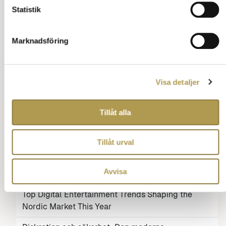
kreativitet?
Statistik
Spelvariation och smidiga gränssnitt driver trafik
Marknadsföring
till svenska casino online 2026
Etikettregler vid spelbordet världen över
Visa detaljer
Varför klädkoder fortfarande spelar roll på
lyxkasinon
Tillåt alla
Vilken typ av spel erbjuder casinon utan svensk
licens? Utforska deras unika funktioner och
fördelar
Tillåt urval
Makeup-etikett: Så bär du ditt läppglans med stil
Avvisa
och finess
Top Digital Entertainment Trends Shaping the
Nordic Market This Year