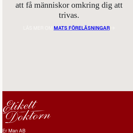
att få människor omkring dig att
trivas.
LÄS MER OM
MATS FÖRELÄSNINGAR
→
Er Man AB