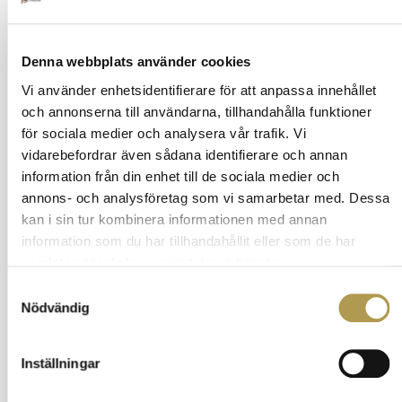
Välkomstbonus på casinon i Sverige 2025: Vad
det är och hur det fungerar för nya spelare
Denna webbplats använder cookies
Respektfull hejarklack och casino online – en
Vi använder enhetsidentifierare för att anpassa innehållet
guide till gott uppförande på arenan
och annonserna till användarna, tillhandahålla funktioner
för sociala medier och analysera vår trafik. Vi
Betalningsetikett på nätcasinon – vad anses som
vidarebefordrar även sådana identifierare och annan
god ton i dagens digitala spelmiljö?
information från din enhet till de sociala medier och
annons- och analysföretag som vi samarbetar med. Dessa
Ibet – kasino och sportbetting i världsklass?
kan i sin tur kombinera informationen med annan
information som du har tillhandahållit eller som de har
Jämför Robotdammsugare med Traditionella
samlat in när du har använt deras tjänster.
Upprätta och Cylinderdammsugare
Samtyckesval
Bitcoin kurs i dollar – en global referenspunkt
Nödvändig
De 10 bästa julkläderna för hela familjen 2026: Så
klär du dig med stil och glädje på julafton
Inställningar
Generativ AI: Närmar vi gränserna för mänsklig