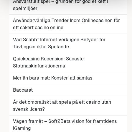
Ansvarsfullt spel – grunden för god etikett i
spelmiljöer
Användarvänliga Trender Inom Onlinecasinon för
ett säkert casino online
Vad Snabbt Internet Verkligen Betyder för
Tävlingsinriktat Spelande
Quickcasino Recension: Senaste
Slotmaskinfunktionerna
Mer än bara mat: Konsten att samlas
Baccarat
Är det omoraliskt att spela på ett casino utan
svensk licens?
Vägen framåt – Soft2Bets vision för framtidens
iGaming