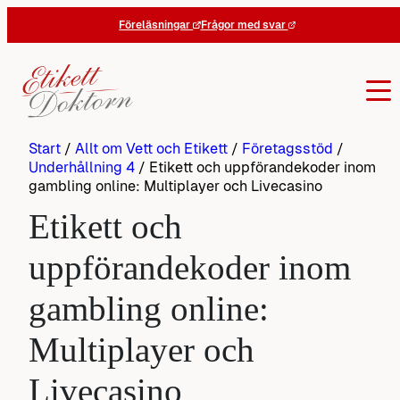
Hoppa
Föreläsningar
Frågor med svar
till
innehåll
Start
/
Allt om Vett och Etikett
/
Företagsstöd
/
Underhållning 4
/
Etikett och uppförandekoder inom
gambling online: Multiplayer och Livecasino
Etikett och
uppförandekoder inom
gambling online:
Multiplayer och
Livecasino