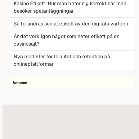
Kasino Etikett: Hur man beter sig korrekt när man
besöker spelanläggningar
Så förändras social etikett av den digitala världen
Är det verkligen något som heter etikett på en
casinosajt?
Nya modeller för lojalitet och retention på
onlineplattformar
Annons: