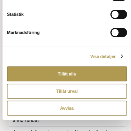
Makeup-etikett: Så bär du ditt läppglans med stil
och finess
Statistik
Top Digital Entertainment Trends Shaping the
Nordic Market This Year
Marknadsföring
Diskretion och säkerhet: Den moderna
gentlemannens guide till betalningar på nätet
Visa detaljer
Varför ska man välja ett snickerikök?
Alla viktiga steg: Så kan du förstå kundresan
Tillåt alla
Swish, Trustly eller kort: vad är snabbast vid en
liten insättning
Tillåt urval
Hur stor är chansen att vinna på casino
Avvisa
Tresekundersregeln: Varför känns svenska slots
annorlunda?