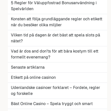
5 Regler för Väluppfostrad Bonusanvändning i
Spelvärlden
Konsten att följa grundläggande regler och etikett
när du besöker olika miljöer
Vilken tid på dagen är det bäst att spela slots på
nätet?
Vad är dos and don’ts för att bära kostym till ett
formellt evenemang?
Senaste artiklarna
Etikett på online casinon
Udenlandske casinoer forklaret – Fordele, regler
og forskelle
Bäst Online Casino – Spela tryggt och smart