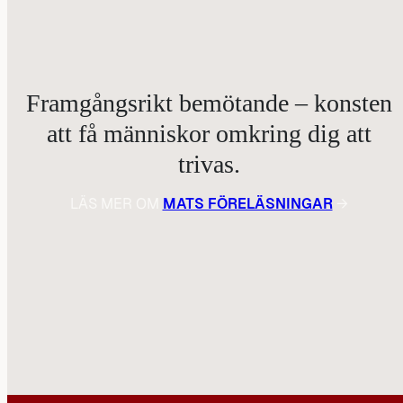
Framgångsrikt bemötande – konsten
att få människor omkring dig att
trivas.
LÄS MER OM
MATS FÖRELÄSNINGAR
→