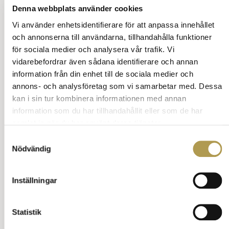
aktiviteter gäller samma princip: använd det med
Denna webbplats använder cookies
känsla för helheten, och låt det vara en del av
Vi använder enhetsidentifierare för att anpassa innehållet
upplevelsen, inte hela grejen.
och annonserna till användarna, tillhandahålla funktioner
Med små justeringar i inredning och beteende kan du
för sociala medier och analysera vår trafik. Vi
skapa ett hem som känns både elegant och
vidarebefordrar även sådana identifierare och annan
välkomnande
information från din enhet till de sociala medier och
– där alla trivs och respekteras.
annons- och analysföretag som vi samarbetar med. Dessa
kan i sin tur kombinera informationen med annan
Sök på vett och etikett
information som du har tillhandahållit eller som de har
samlat in när du har använt deras tjänster.
Samtyckesval
Nödvändig
Underhållning 4
Inställningar
Välkomstbonus på casinon i Sverige 2025: Vad
det är och hur det fungerar för nya spelare
Statistik
Respektfull hejarklack och casino online – en