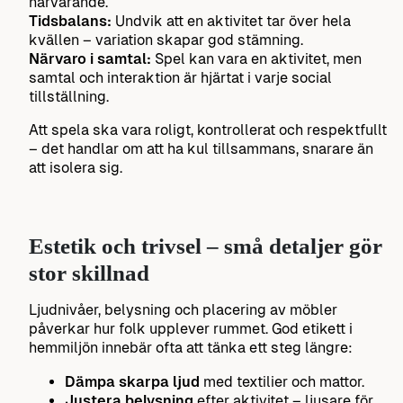
närvarande.
Tidsbalans:
Undvik att en aktivitet tar över hela
kvällen – variation skapar god stämning.
Närvaro i samtal:
Spel kan vara en aktivitet, men
samtal och interaktion är hjärtat i varje social
tillställning.
Att spela ska vara roligt, kontrollerat och respektfullt
– det handlar om att ha kul tillsammans, snarare än
att isolera sig.
Estetik och trivsel – små detaljer gör
stor skillnad
Ljudnivåer, belysning och placering av möbler
påverkar hur folk upplever rummet. God etikett i
hemmiljön innebär ofta att tänka ett steg längre:
Dämpa skarpa ljud
med textilier och mattor.
Justera belysning
efter aktivitet – ljusare för