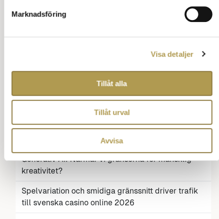
guide till gott uppförande på arenan
Marknadsföring
Betalningsetikett på nätcasinon – vad anses som
god ton i dagens digitala spelmiljö?
Visa detaljer
Ibet – kasino och sportbetting i världsklass?
Jämför Robotdammsugare med Traditionella
Tillåt alla
Upprätta och Cylinderdammsugare
Bitcoin kurs i dollar – en global referenspunkt
Tillåt urval
De 10 bästa julkläderna för hela familjen 2026: Så
klär du dig med stil och glädje på julafton
Avvisa
Generativ AI: Närmar vi gränserna för mänsklig
kreativitet?
Spelvariation och smidiga gränssnitt driver trafik
till svenska casino online 2026