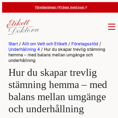
Hoppa
Föreläsningar
Frågor med svar
till
innehåll
Start
/
Allt om Vett och Etikett
/
Företagsstöd
/
Underhållning 4
/
Hur du skapar trevlig stämning
hemma – med balans mellan umgänge och
underhållning
Hur du skapar trevlig
stämning hemma – med
balans mellan umgänge
och underhållning