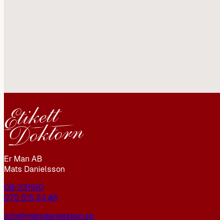
Er Man AB
Mats Danielsson
08-231910
070 515 24 48
info@matsdanielsson.se