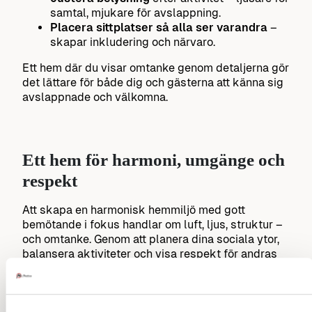
samtal, mjukare för avslappning.
Placera sittplatser så alla ser varandra
–
skapar inkludering och närvaro.
Ett hem där du visar omtanke genom detaljerna gör
det lättare för både dig och gästerna att känna sig
avslappnade och välkomna.
Ett hem för harmoni, umgänge och
respekt
Att skapa en harmonisk hemmiljö med gott
bemötande i fokus handlar om luft, ljus, struktur –
och omtanke. Genom att planera dina sociala ytor,
balansera aktiviteter och visa respekt för andras
intressen och gränser skapar du en plats där både
vardag och fest trivs.
När underhållning ingår i form av spel eller digitala