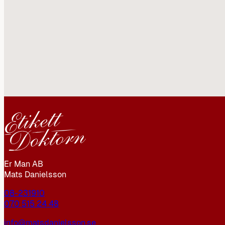
Er Man AB
Mats Danielsson
08-231910
070 515 24 48
info@matsdanielsson.se