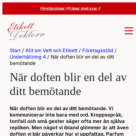
Hoppa
Föreläsningar
Frågor med svar
till
innehåll
Start
/
Allt om Vett och Etikett
/
Företagsstöd
/
Underhållning 4
/
När doften blir en del av ditt
bemötande
När doften blir en del av
ditt bemötande
När doften blir en del av ditt bemötande.
Vi
kommunicerar inte bara med ord. Kroppsspråk,
tonfall och små gester säger ofta mer än själva
repliken. Men något vi ibland glömmer är att även
doften vi bär påverkar hur vi uppfattas. Parfym