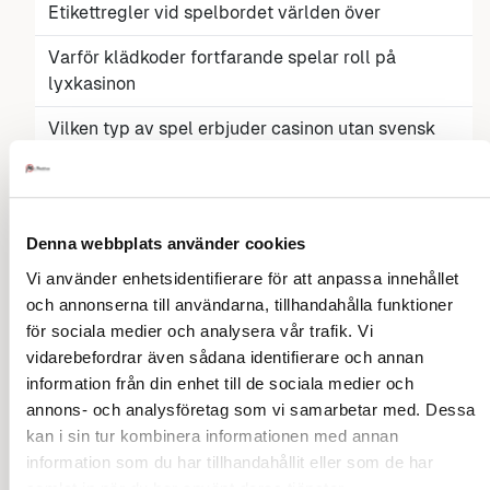
Etikettregler vid spelbordet världen över
Varför klädkoder fortfarande spelar roll på
lyxkasinon
Vilken typ av spel erbjuder casinon utan svensk
licens? Utforska deras unika funktioner och
fördelar
Makeup-etikett: Så bär du ditt läppglans med stil
Denna webbplats använder cookies
och finess
Vi använder enhetsidentifierare för att anpassa innehållet
Top Digital Entertainment Trends Shaping the
och annonserna till användarna, tillhandahålla funktioner
Nordic Market This Year
för sociala medier och analysera vår trafik. Vi
vidarebefordrar även sådana identifierare och annan
Diskretion och säkerhet: Den moderna
information från din enhet till de sociala medier och
gentlemannens guide till betalningar på nätet
annons- och analysföretag som vi samarbetar med. Dessa
kan i sin tur kombinera informationen med annan
Varför ska man välja ett snickerikök?
information som du har tillhandahållit eller som de har
Alla viktiga steg: Så kan du förstå kundresan
samlat in när du har använt deras tjänster.