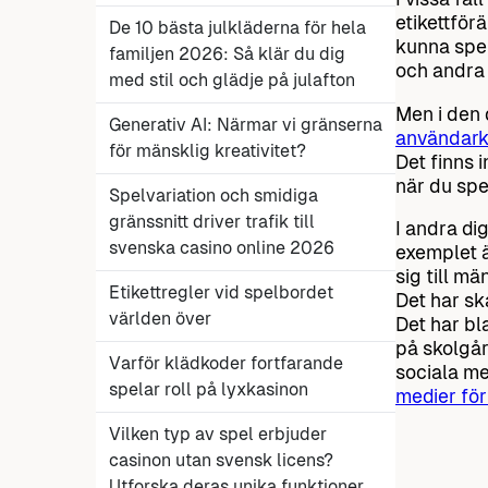
etikettför
De 10 bästa julkläderna för hela
kunna spel
familjen 2026: Så klär du dig
och andra
med stil och glädje på julafton
Men i den 
Generativ AI: Närmar vi gränserna
användark
för mänsklig kreativitet?
Det finns 
när du spe
Spelvariation och smidiga
gränssnitt driver trafik till
I andra di
svenska casino online 2026
exemplet ä
sig till mä
Etikettregler vid spelbordet
Det har sk
världen över
Det har bla
på skolgår
Varför klädkoder fortfarande
sociala me
spelar roll på lyxkasinon
medier för
Vilken typ av spel erbjuder
casinon utan svensk licens?
Utforska deras unika funktioner