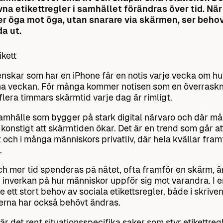
vna etikettregler i samhället förändras över tid. Nä
er öga mot öga, utan snarare via skärmen, ser behove
a ut.
nskar som har en iPhone får en notis varje vecka om h
a veckan. För många kommer notisen som en överraskni
 flera timmars skärmtid varje dag är rimligt.
samhälle som bygger på stark digital närvaro och där må
e konstigt att skärmtiden ökar. Det är en trend som går a
t och i många människors privatliv, där hela kvällar fram
.
h mer tid spenderas på nätet, ofta framför en skärm, är d
en inverkan på hur människor uppför sig mot varandra. I en
e ett stort behov av sociala etikettsregler, både i skriv
lerna har också behövt ändras.
l är det rent situationsspecifika saker som styr etikettre