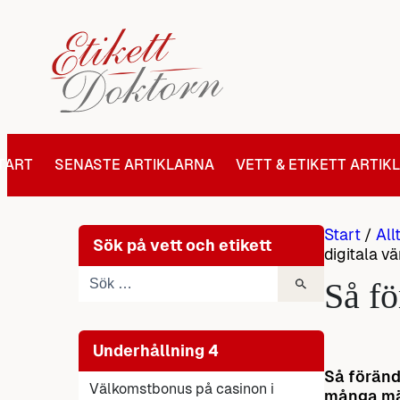
Hoppa
till
innehåll
TART
SENASTE ARTIKLARNA
VETT & ETIKETT ARTIK
Start
/
All
Sök på vett och etikett
digitala v
Så fö
Underhållning 4
Så förändr
Välkomstbonus på casinon i
många män