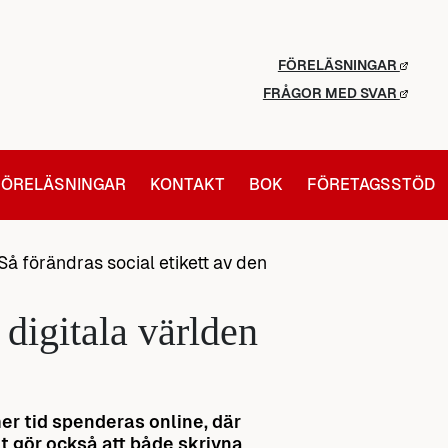
FÖRELÄSNINGAR
FRÅGOR MED SVAR
FÖRELÄSNINGAR
KONTAKT
BOK
FÖRETAGSSTÖD
Så förändras social etikett av den
 digitala världen
er tid spenderas online, där
t gör också att både skrivna