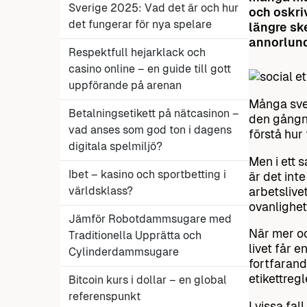
Sverige 2025: Vad det är och hur
och oskri
det fungerar för nya spelare
längre sk
annorlund
Respektfull hejarklack och
casino online – en guide till gott
uppförande på arenan
Många sve
Betalningsetikett på nätcasinon –
den gångn
vad anses som god ton i dagens
förstå hur
digitala spelmiljö?
Men i ett 
Ibet – kasino och sportbetting i
är det int
världsklass?
arbetslive
ovanlighet
Jämför Robotdammsugare med
När mer oc
Traditionella Upprätta och
livet får 
Cylinderdammsugare
fortfarand
etikettreg
Bitcoin kurs i dollar – en global
referenspunkt
I vissa fal