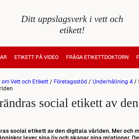
Ditt uppslagsverk i vett och
etikett!
LAR
ETIKETT PÅ VIDEO
FRÅGA ETIKETTDOKTORN
t om Vett och Etikett
/
Företagsstöd
/
Underhållning 4
/
ärlden
rändras social etikett av den
as social etikett av den digitala världen.
Mer och m
niskor lever sina liv och skapar sina relationer. De