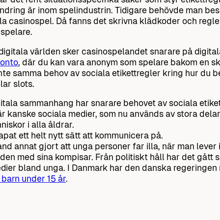
ändring är inom spelindustrin. Tidigare behövde man besö
a casinospel. Då fanns det skrivna klädkoder och regl
 spelare.
digitala världen sker casinospelandet snarare på digita
onto
, där du kan vara anonym som spelare bakom en s
inte samma behov av sociala etikettregler kring hur du be
lar slots.
gitala sammanhang har snarare behovet av sociala etiket
r kanske sociala medier, som nu används av stora delar
nniskor i alla åldrar.
apat ett helt nytt sätt att kommunicera på.
nd annat gjort att unga personer far illa, när man lever i
den med sina kompisar. Från politiskt håll har det gått s
dier bland unga. I Danmark har den danska regeringen r
 barn under 15 år
.