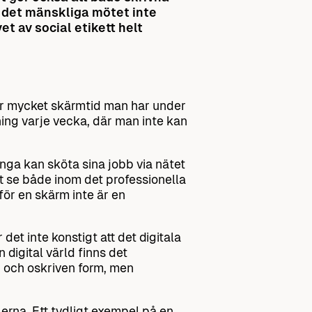
r det mänskliga mötet inte
t av social etikett helt
ur mycket skärmtid man har under
ng varje vecka, där man inte kan
nga kan sköta sina jobb via nätet
tt se både inom det professionella
för en skärm inte är en
et inte konstigt att det digitala
 digital värld finns det
en och oskriven form, men
glerna. Ett tydligt exempel på en