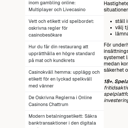
inom gambling online:
Hastighete
Multiplayer och Livecasino
situatione
ställ
Vett och etikett vid spelbordet:
välj 
oskrivna regler för
lämna
casinobesökare
För underh
Hur du får din restaurang att
insättning
upprätthålla en högre standard
systemet l
på mat och kundkrets
medan korte
säkerhet o
Casinokväll hemma: upplägg och
etikett för en lyckad spelkväll
18+. Spela
med vänner
fritidsakt
spelplattf
De Oskrivna Reglerna i Online
investerin
Casinons Chattrum
Modern betalningsetikett: Säkra
banktransaktioner i den digitala