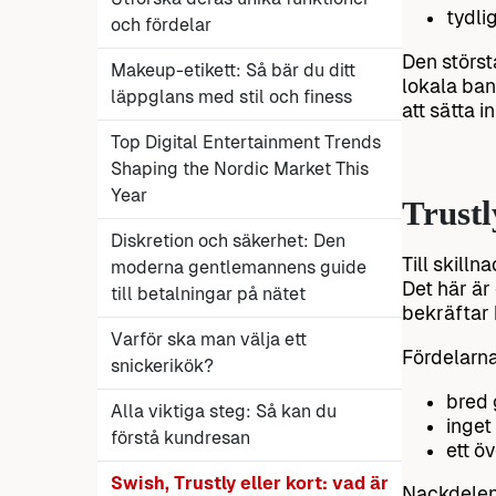
tydli
och fördelar
Den störst
Makeup-etikett: Så bär du ditt
lokala ban
läppglans med stil och finess
att sätta i
Top Digital Entertainment Trends
Shaping the Nordic Market This
Year
Trustl
Diskretion och säkerhet: Den
Till skill
moderna gentlemannens guide
Det här är
till betalningar på nätet
bekräftar 
Varför ska man välja ett
Fördelarna
snickerikök?
bred 
Alla viktiga steg: Så kan du
inget
förstå kundresan
ett ö
Swish, Trustly eller kort: vad är
Nackdelen 