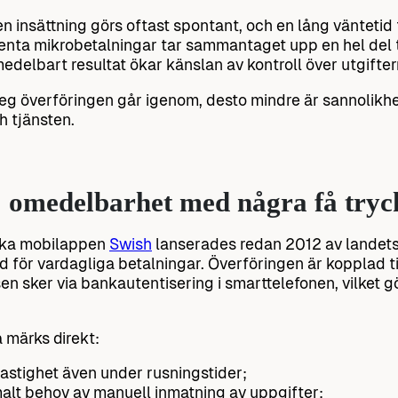
ten insättning görs oftast spontant, och en lång väntetid 
enta mikrobetalningar tar sammantaget upp en hel del t
medelbart resultat ökar känslan av kontroll över utgifter
teg överföringen går igenom, desto mindre är sannolikhe
 tjänsten.
: omedelbarhet med några få tryc
ska mobilappen
Swish
lanserades redan 2012 av landets 
 för vardagliga betalningar. Överföringen är kopplad ti
en sker via bankautentisering i smarttelefonen, vilket g
 märks direkt:
astighet även under rusningstider;
alt behov av manuell inmatning av uppgifter;