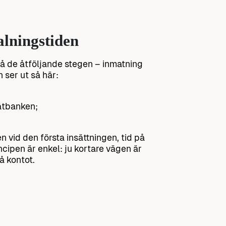
alningstiden
på de åtföljande stegen – inmatning
 ser ut så här:
ätbanken;
 vid den första insättningen, tid på
cipen är enkel: ju kortare vägen är
å kontot.