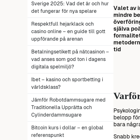
Sverige 2025: Vad det är och hur
Valet av 
det fungerar för nya spelare
mindre be
överförin
Respektfull hejarklack och
själva po
casino online – en guide till gott
formalite
uppförande på arenan
metoderna
tid
Betalningsetikett på nätcasinon –
vad anses som god ton i dagens
digitala spelmiljö?
Ibet – kasino och sportbetting i
världsklass?
Varför
Jämför Robotdammsugare med
Traditionella Upprätta och
Psykologin
Cylinderdammsugare
belopp för
bara någr
Bitcoin kurs i dollar – en global
referenspunkt
Snabb kredi