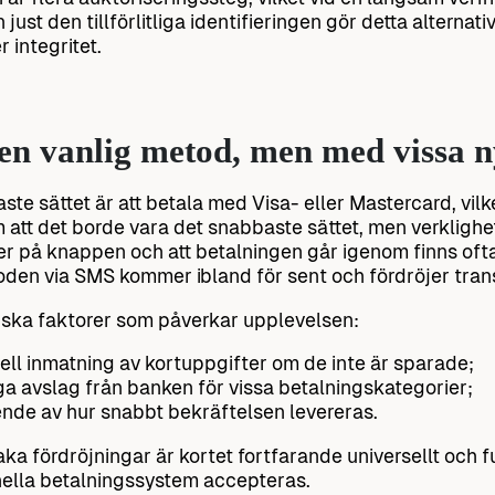
 just den tillförlitliga identifieringen gör detta alterna
 integritet.
en vanlig metod, men med vissa 
aste sättet är att betala med Visa- eller Mastercard, vil
 att det borde vara det snabbaste sättet, men verklighe
r på knappen och att betalningen går igenom finns ofta
den via SMS kommer ibland för sent och fördröjer tran
iska faktorer som påverkar upplevelsen:
ll inmatning av kortuppgifter om de inte är sparade;
ga avslag från banken för vissa betalningskategorier;
nde av hur snabbt bekräftelsen levereras.
aka fördröjningar är kortet fortfarande universellt och 
nella betalningssystem accepteras.