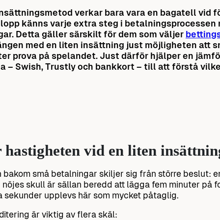
insättningsmetod verkar bara vara en bagatell vid fö
lopp känns varje extra steg i betalningsprocessen m
gar. Detta gäller särskilt för dem som väljer
betting
ängen med en liten insättning just möjligheten att 
ter prova på spelandet. Just därför hjälper en jämf
 – Swish, Trustly och bankkort – till att förstå vilk
 hastigheten vid en liten insättnin
 bakom små betalningar skiljer sig från större beslut: e
 nöjes skull är sällan beredd att lägga fem minuter på f
a sekunder upplevs här som mycket påtaglig.
tering är viktig av flera skäl: