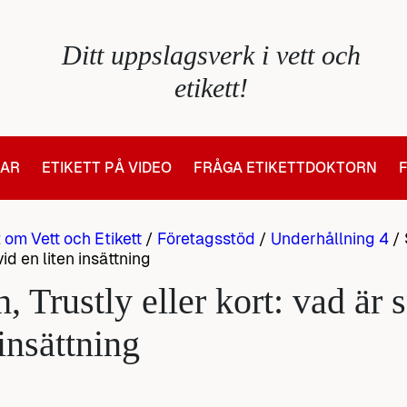
Ditt uppslagsverk i vett och
etikett!
LAR
ETIKETT PÅ VIDEO
FRÅGA ETIKETTDOKTORN
t om Vett och Etikett
/
Företagsstöd
/
Underhållning 4
/
id en liten insättning
, Trustly eller kort: vad är 
 insättning