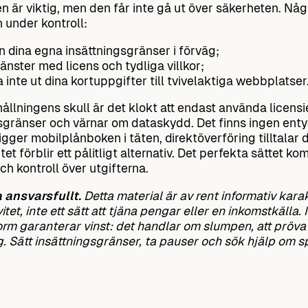
n är viktig, men den får inte gå ut över säkerheten. Någr
n under kontroll:
 in dina egna insättningsgränser i förväg;
tjänster med licens och tydliga villkor;
 inte ut dina kortuppgifter till tvivelaktiga webbplatser
ållningens skull är det klokt att endast använda licens
sgränser och värnar om dataskydd. Det finns ingen enty
igger mobilplånboken i täten, direktöverföring tilltalar
t förblir ett pålitligt alternativ. Det perfekta sättet ko
ch kontroll över utgifterna.
 ansvarsfullt.
Detta material är av rent informativ kara
ivitet, inte ett sätt att tjäna pengar eller en inkomstkäl
orm garanterar vinst: det handlar om slumpen, att pröv
g. Sätt insättningsgränser, ta pauser och sök hjälp om sp