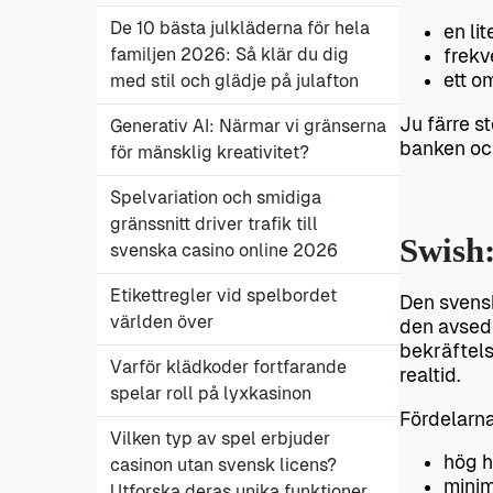
De 10 bästa julkläderna för hela
en li
familjen 2026: Så klär du dig
frekv
ett o
med stil och glädje på julafton
Ju färre s
Generativ AI: Närmar vi gränserna
banken och
för mänsklig kreativitet?
Spelvariation och smidiga
gränssnitt driver trafik till
Swish
svenska casino online 2026
Etikettregler vid spelbordet
Den sven
världen över
den avsedd
bekräftels
Varför klädkoder fortfarande
realtid.
spelar roll på lyxkasinon
Fördelarna
Vilken typ av spel erbjuder
hög h
casinon utan svensk licens?
minim
Utforska deras unika funktioner