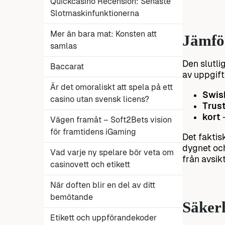
Quickcasino Recension: Senaste
Slotmaskinfunktionerna
Mer än bara mat: Konsten att
Jämför
samlas
Den slutli
Baccarat
av uppgift
Är det omoraliskt att spela på ett
Swis
casino utan svensk licens?
Trust
kort
–
Vägen framåt – Soft2Bets vision
för framtidens iGaming
Det faktis
dygnet och
Vad varje ny spelare bör veta om
från avsik
casinovett och etikett
När doften blir en del av ditt
bemötande
Säkerh
Etikett och uppförandekoder