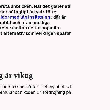
rsta anblicken. När det gäller ett
er påtagligt än vid större
sidor med låg insättning
: där är
snabbt och utan onödiga
örelse mellan de tre populära
et alternativ som verkligen sparar
g är viktig
n person som sätter in ett symboliskt
ormulär och koder. En fördröjning på