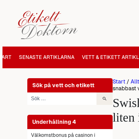
Hoppa
till
innehåll
TART
SENASTE ARTIKLARNA
VETT & ETIKETT ARTIK
Start
/
All
Sök på vett och etikett
snabbast v
Swish
liten
Underhållning 4
Välkomstbonus på casinon i