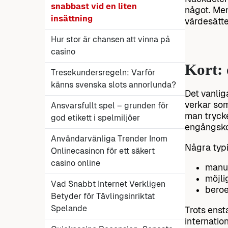
snabbast vid en liten
något. Men
insättning
värdesätter
Hur stor är chansen att vinna på
casino
Kort: 
Tresekundersregeln: Varför
känns svenska slots annorlunda?
Det vanlig
verkar som
Ansvarsfullt spel – grunden för
man trycke
god etikett i spelmiljöer
engångsko
Användarvänliga Trender Inom
Några typ
Onlinecasinon för ett säkert
casino online
manue
möjli
Vad Snabbt Internet Verkligen
beroe
Betyder för Tävlingsinriktat
Spelande
Trots enst
internatio