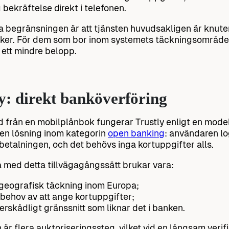
g bekräftelse direkt i telefonen.
a begränsningen är att tjänsten huvudsakligen är knut
ker. För dem som bor inom systemets täckningsområde är 
n ett mindre belopp.
y: direkt banköverföring
nad från en mobilplånbok fungerar Trustly enligt en model
 en lösning inom kategorin
open banking
: användaren lo
betalningen, och det behövs inga kortuppgifter alls.
 med detta tillvägagångssätt brukar vara:
geografisk täckning inom Europa;
 behov av att ange kortuppgifter;
verskådligt gränssnitt som liknar det i banken.
är flera auktoriseringssteg, vilket vid en långsam veri