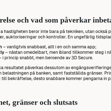
else och vad som påverkar inbet
ga hastigheten beror inte bara på tekniken, utan också 
er, auktoriseringar och kontroller. En ungefärlig tidsplan
h
– vanligtvis snabbast, allt i en och samma app;
ly
– nästan omedelbart, men ibland tillkommer steg i n
 i princip snabbt, men beroende av 3D Secure.
ka resultatet påverkas dessutom av engångsverifieringen
 belastningen på banken, samt fastställda gränser. Prin
t till bekräftelse, desto snabbare kommer pengarna in p
et, gränser och slutsats