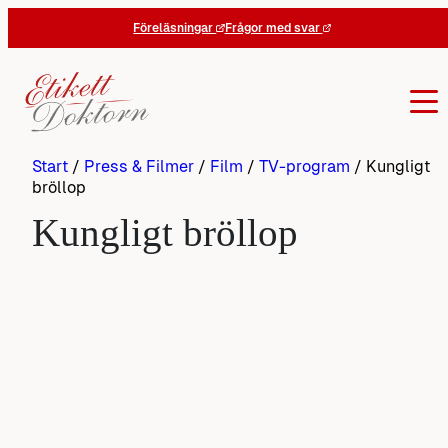
Hoppa
Föreläsningar
Frågor med svar
till
innehåll
Start
/
Press & Filmer
/
Film
/
TV-program
/
Kungligt
bröllop
Kungligt bröllop