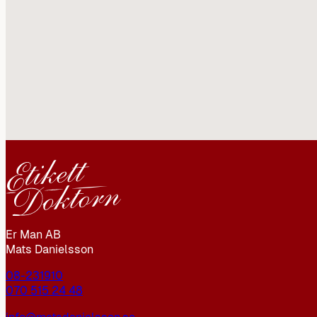
Er Man AB
Mats Danielsson
08-231910
070 515 24 48