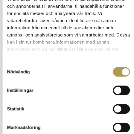
och annonserna till användarna, tillhandahålla funktioner
Annons:
för sociala medier och analysera vår trafik. Vi
vidarebefordrar även sådana identifierare och annan
information från din enhet till de sociala medier och
annons- och analysföretag som vi samarbetar med. Dessa
kan i sin tur kombinera informationen med annan
information som du har tillhandahållit eller som de har
samlat in när du har använt deras tjänster.
Samtyckesval
Nödvändig
Inställningar
Statistik
Marknadsföring