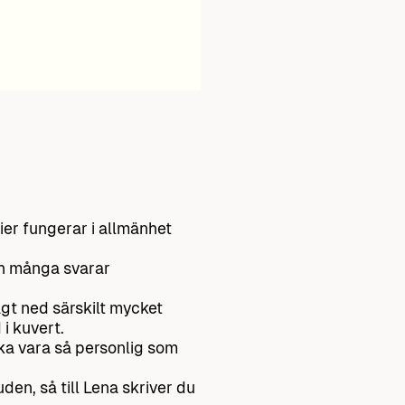
ier fungerar i allmänhet
ch många svarar
agt ned särskilt mycket
i kuvert.
öka vara så personlig som
den, så till Lena skriver du