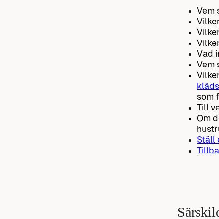
Vem s
Vilke
Vilken
Vilke
Vad i
Vem s
Vilke
kläds
som f
Till 
Om de
hustr
Ställ
Tillba
Särskil