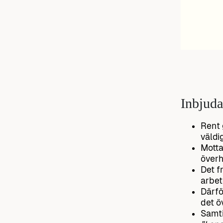
Inbjuda
Rent 
väldig
Motta
överh
Det f
arbet
Därfö
det ö
Samti