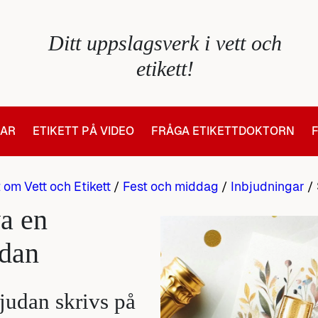
Ditt uppslagsverk i vett och
etikett!
LAR
ETIKETT PÅ VIDEO
FRÅGA ETIKETTDOKTORN
t om Vett och Etikett
/
Fest och middag
/
Inbjudningar
/
a en
udan
judan skrivs på