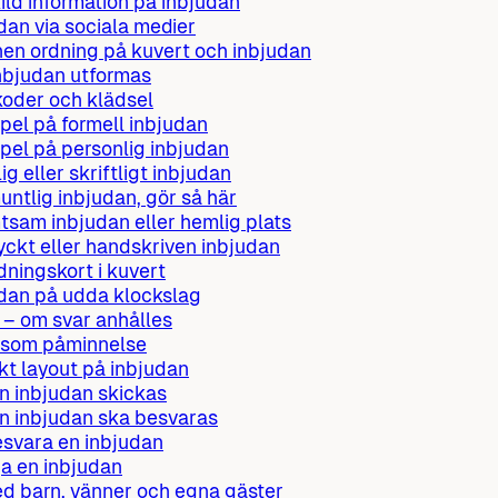
ild information på inbjudan
dan via sociala medier
n ordning på kuvert och inbjudan
nbjudan utformas
oder och klädsel
el på formell inbjudan
el på personlig inbjudan
ig eller skriftligt inbjudan
untlig inbjudan, gör så här
sam inbjudan eller hemlig plats
yckt eller handskriven inbjudan
dningskort i kuvert
dan på udda klockslag
 – om svar anhålles
 som påminnelse
kt layout på inbjudan
n inbjudan skickas
n inbjudan ska besvaras
esvara en inbjudan
a en inbjudan
d barn, vänner och egna gäster