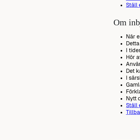
Ställ
Om inb
När e
Detta
I tid
Hör a
Använ
Det k
I sär
Gamla
Förkla
Nytt 
Ställ
Tillba