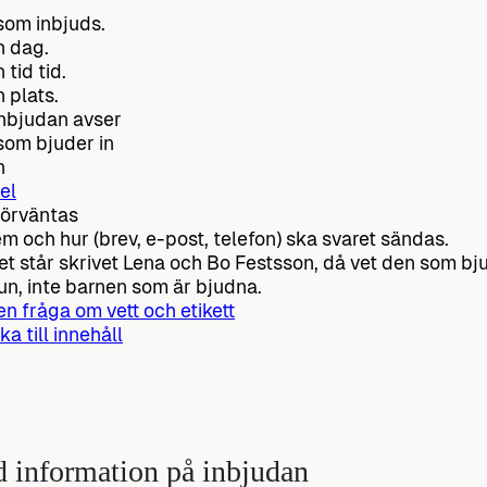
om inbjuds.
n dag.
 tid tid.
n plats.
nbjudan avser
om bjuder in
n
el
örväntas
vem och hur (brev, e-post, telefon) ska svaret sändas.
t står skrivet Lena och Bo Festsson, då vet den som bju
un, inte barnen som är bjudna.
 en fråga om vett och etikett
ka till innehåll
d information på inbjudan