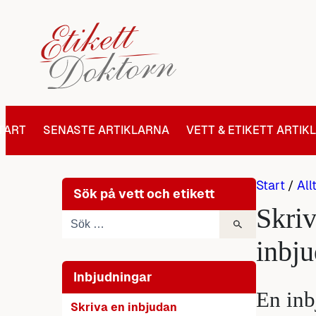
Hoppa
till
innehåll
TART
SENASTE ARTIKLARNA
VETT & ETIKETT ARTIK
Start
/
All
Sök på vett och etikett
Skriv
inbj
Inbjudningar
En
inb
Skriva en inbjudan