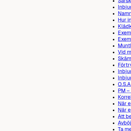
Särsk
Inbju
Namne
Hur i
Klädk
Exemp
Exemp
Muntl
Vid m
Skämt
Förtr
Inbju
Inbju
O.S.A
PM –
Korre
När e
När e
Att b
Avböj
Ta me