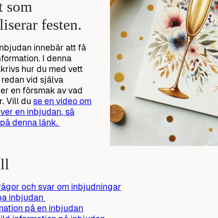
tt som
iserar festen.
inbjudan innebär att få
nformation. I denna
skrivs hur du med vett
 redan vid själva
er en försmak av vad
. Vill du
se en video om
iver en inbjudan, så
 på denna länk.
ll
rågor och svar om inbjudningar
pa inbjudan
mation på en inbjudan