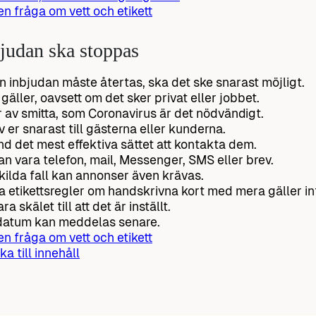
 en fråga om vett och etikett
judan ska stoppas
n inbjudan måste återtas, ska det ske snarast möjligt.
 gäller, oavsett om det sker privat eller jobbet.
er av smitta, som Coronavirus är det nödvändigt.
v er snarast till gästerna eller kunderna.
d det mest effektiva sättet att kontakta dem.
an vara telefon, mail, Messenger, SMS eller brev.
skilda fall kan annonser även krävas.
 etikettsregler om handskrivna kort med mera gäller int
ra skälet till att det är inställt.
datum kan meddelas senare.
 en fråga om vett och etikett
ka till innehåll