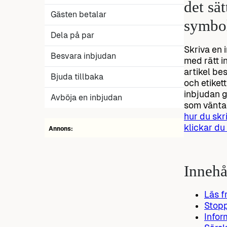
det sä
Gästen betalar
symbol
Dela på par
Skriva en 
Besvara inbjudan
med rätt i
artikel be
Bjuda tillbaka
och etikett
inbjudan g
Avböja en inbjudan
som väntar
hur du skr
klickar du
Annons:
Innehå
Läs f
Stop
Infor