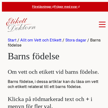
Hoppa
Föreläsningar
Frågor med svar
till
innehåll
Start
/
Allt om Vett och Etikett
/
Stora dagar
/
Barns
födelse
Barns födelse
Om vett och etikett vid barns födelse.
Barns födelse, i dessa artiklar kan du läsa om vett
och etikett relaterat till ett barns födelse.
Klicka på rödmarkerad text och
+
i
menyn för fler val.