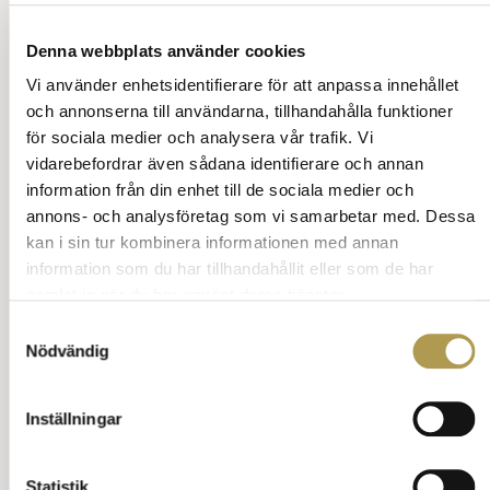
Fylla jämnt
Kungamiddag
Denna webbplats använder cookies
Vi använder enhetsidentifierare för att anpassa innehållet
Nobelpris
och annonserna till användarna, tillhandahålla funktioner
Nobelfesten
Högtider
Nobelpristagare 2024
Nobel etikettsmissar
Nobelmiddag
för sociala medier och analysera vår trafik. Vi
vidarebefordrar även sådana identifierare och annan
Jul +
Halloween firande +
Påsk
Midsommar
Nyår +
Jul och Nyårshälsning
Jul-nyårshälsning engelska
information från din enhet till de sociala medier och
Annons:
annons- och analysföretag som vi samarbetar med. Dessa
kan i sin tur kombinera informationen med annan
information som du har tillhandahållit eller som de har
samlat in när du har använt deras tjänster.
Samtyckesval
Nödvändig
Inställningar
Statistik