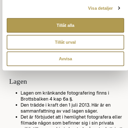
plattformar på ett etiskt sätt.
Visa detaljer
Att respektera andras integritet och samtycke
borde vara en grundläggande princip för alla
som använder sociala medier.
Tillåt alla
Det är också viktigt att vara medveten om de
potentiella konsekvenserna av våra handlingar
online och att agera ansvarsfullt.
Tillåt urval
Ställ en fråga om vett och etikett.
Tillbaka till innehåll.
Avvisa
Lagen
Lagen om kränkande fotografering finns i
Brottsbalken 4 kap 6a §.
Den trädde i kraft den 1 juli 2013. Här är en
sammanfattning av vad lagen säger.
Det är förbjudet att i hemlighet fotografera eller
filmade någon som befinner sig i sin privata