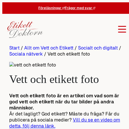
Hoppa
Föreläsningar
Frågor med svar
till
innehåll
Start
/
Allt om Vett och Etikett
/
Socialt och digitalt
/
Sociala nätverk
/
Vett och etikett foto
Vett och etikett foto
Vett och etikett foto är en artikel om vad som är
god vett och etikett när du tar bilder på andra
människor.
Är det lagligt? God etikett? Måste du fråga? Får du
publicera på sociala medier?
Vill du se en video om
detta, följ denna länk.