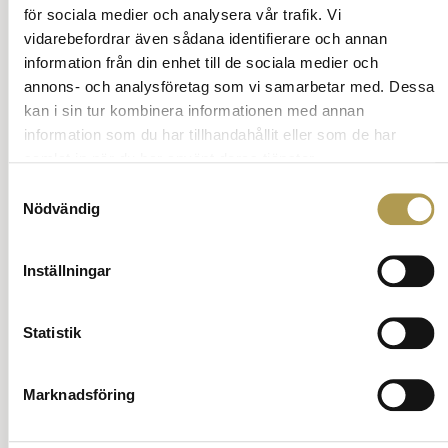
för sociala medier och analysera vår trafik. Vi
vidarebefordrar även sådana identifierare och annan
information från din enhet till de sociala medier och
annons- och analysföretag som vi samarbetar med. Dessa
kan i sin tur kombinera informationen med annan
information som du har tillhandahållit eller som de har
samlat in när du har använt deras tjänster.
Samtyckesval
Nödvändig
Inställningar
Etik på sociala medier
Statistik
Sociala medier är en kraftfull plattform som kan
Marknadsföring
användas för att skapa gemenskap och dela
upplevelser.
Men det är också viktigt att använda dessa