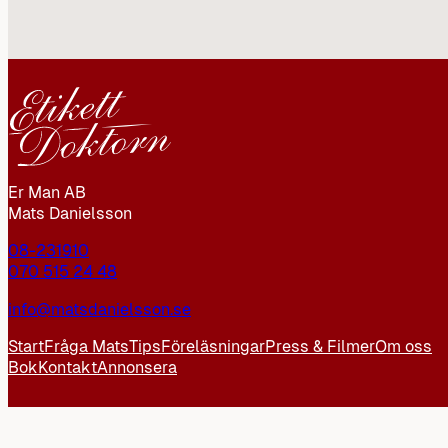
Er Man AB
Mats Danielsson
08-231910
070 515 24 48
info@matsdanielsson.se
Start
Fråga Mats
Tips
Föreläsningar
Press & Filmer
Om oss
Bok
Kontakt
Annonsera