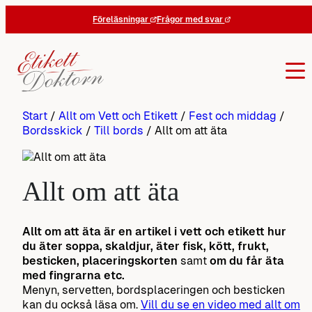
Hoppa
Föreläsningar
Frågor med svar
till
innehåll
Start
/
Allt om Vett och Etikett
/
Fest och middag
/
Bordsskick
/
Till bords
/
Allt om att äta
Allt om att äta
Allt om att äta är en artikel i vett och etikett hur
du äter soppa, skaldjur, äter fisk, kött, frukt,
besticken, placeringskorten
samt
om du får äta
med fingrarna etc.
Menyn, servetten, bordsplaceringen och besticken
kan du också läsa om.
Vill du se en video med allt om