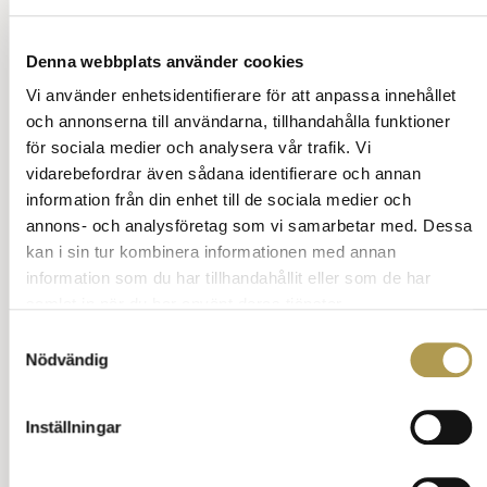
Denna webbplats använder cookies
Vi använder enhetsidentifierare för att anpassa innehållet
Kuvertbröd
och annonserna till användarna, tillhandahålla funktioner
för sociala medier och analysera vår trafik. Vi
Finns ibland framlagt på
vidarebefordrar även sådana identifierare och annan
kuverttallriken
snett upp till vänster, eller instucket i servetten.
information från din enhet till de sociala medier och
Det är definitivt inte meningen att du skall äta
annons- och analysföretag som vi samarbetar med. Dessa
upp det omedelbart och glupskt.
kan i sin tur kombinera informationen med annan
Funktionen är mer den att man kan ha något i
information som du har tillhandahållit eller som de har
händerna under det att man sitter till bords och
samlat in när du har använt deras tjänster.
pratar med varandra.
Sedan bryter du av en liten bit i taget och äter
Samtyckesval
långsamt.
Nödvändig
Det är etikettbrott att stoppa brödet i munnen
och ta en tugga.
Inställningar
Att lägga tillbaka det man bitit i anses osnyggt.
Brödets ursprungliga funktion vara att fungera
som ett servett, där man torkade av såsen från