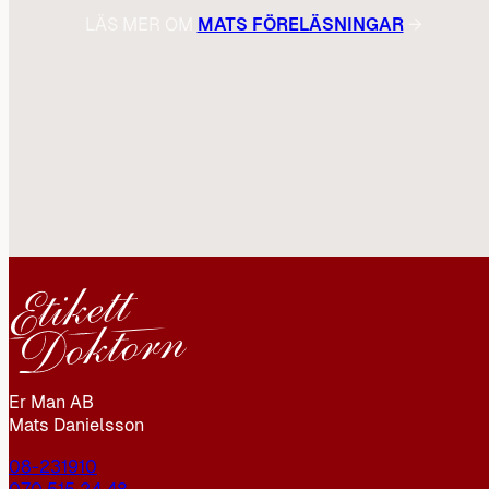
LÄS MER OM
MATS FÖRELÄSNINGAR
→
Er Man AB
Mats Danielsson
08-231910