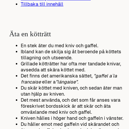
Tillbaka till innehåll
Äta en kötträtt
En stek äter du med kniv och gaffel.
Ibland kan de skilja sig åt beroende på köttets
tillagning och utseende.
Grillade kötträtter har ofta mer tandade knivar,
avsedda att skära köttet med.
Det finns det amerikanska sättet,
”gaffel a´la
francaise
eller a
”lángaise”
.
Du skär köttet med kniven, och sedan äter man
utan hjälp av kniven.
Det mest använda, och det som får anses vara
föreskrivet bordsskick är att skär och äta
omväxlande med kniv och gaffel.
Kniven hålles i höger hand och gaffeln i vänster.
Du håller emot med gaffeln vid skärandet och