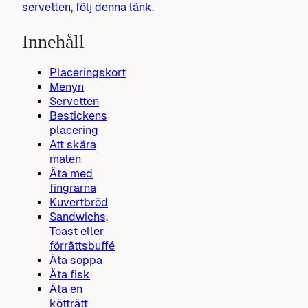
servetten, följ denna länk.
Innehåll
Placeringskort
Menyn
Servetten
Bestickens
placering
Att skära
maten
Äta med
fingrarna
Kuvertbröd
Sandwichs,
Toast eller
förrättsbuffé
Äta soppa
Äta fisk
Äta en
kötträtt