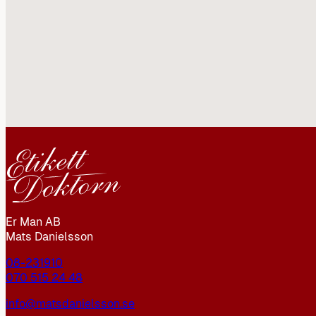
Er Man AB
Mats Danielsson
08-231910
070 515 24 48
info@matsdanielsson.se