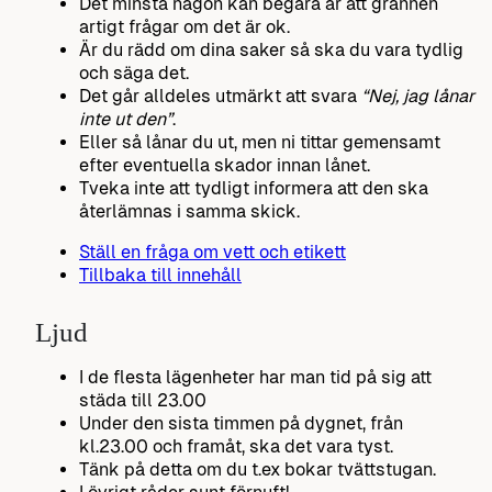
Det minsta någon kan begära är att grannen
artigt frågar om det är ok.
Är du rädd om dina saker så ska du vara tydlig
och säga det.
Det går alldeles utmärkt att svara
“Nej, jag lånar
inte ut den”
.
Eller så lånar du ut, men ni tittar gemensamt
efter eventuella skador innan lånet.
Tveka inte att tydligt informera att den ska
återlämnas i samma skick.
Ställ en fråga om vett och etikett
Tillbaka till innehåll
Ljud
I de flesta lägenheter har man tid på sig att
städa till 23.00
Under den sista timmen på dygnet, från
kl.23.00 och framåt, ska det vara tyst.
Tänk på detta om du t.ex bokar tvättstugan.