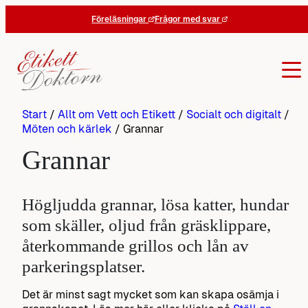
Hoppa
Föreläsningar
Frågor med svar
till
innehåll
Start
/
Allt om Vett och Etikett
/
Socialt och digitalt
/
Möten och kärlek
/
Grannar
Grannar
Högljudda grannar, lösa katter, hundar
som skäller, oljud från gräsklippare,
återkommande grillos och lån av
parkeringsplatser.
Det är minst sagt mycket som kan skapa osämja i