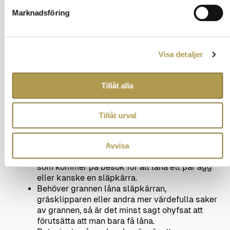
Marknadsföring
Låna saker av grannarna
Visa detaljer
Att gå till grannen och fråga om något är inget
konstigt, därför ska man också vara noga med
Tillåt alla
att lämna tillbaka det man lånat.
Hur man uppfattar den situationen kanske också
hänger ihop med vilken relation man har till
Tillåt urval
grannarna.
Det underlättar om man sökt kontakt tidigare,
pratat med varandra lite sådär apropå.
Avvisa
Det blir ju per automatik en mer bekant person
som kommer på besök för att låna ett par ägg
eller kanske en släpkärra.
Behöver grannen låna släpkärran,
gräsklipparen eller andra mer värdefulla saker
av grannen, så är det minst sagt ohyfsat att
förutsätta att man bara få låna.