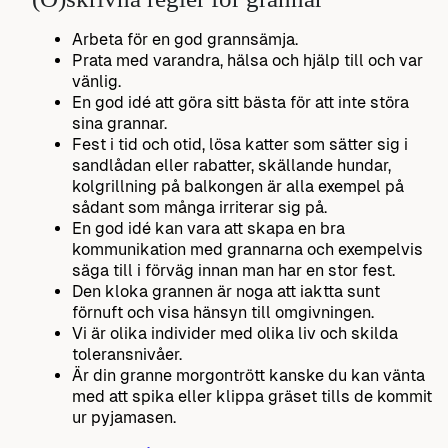
Arbeta för en god grannsämja.
Prata med varandra, hälsa och hjälp till och var
vänlig.
En god idé att göra sitt bästa för att inte störa
sina grannar.
Fest i tid och otid, lösa katter som sätter sig i
sandlådan eller rabatter, skällande hundar,
kolgrillning på balkongen är alla exempel på
sådant som många irriterar sig på.
En god idé kan vara att skapa en bra
kommunikation med grannarna och exempelvis
säga till i förväg innan man har en stor fest.
Den kloka grannen är noga att iaktta sunt
förnuft och visa hänsyn till omgivningen.
Vi är olika individer med olika liv och skilda
toleransnivåer.
Är din granne morgontrött kanske du kan vänta
med att spika eller klippa gräset tills de kommit
ur pyjamasen.