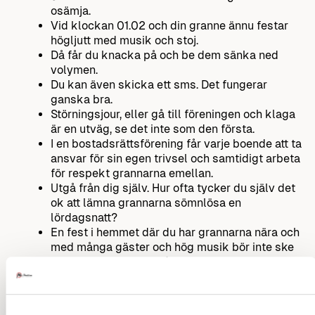
osämja.
Vid klockan 01.02 och din granne ännu festar
högljutt med musik och stoj.
Då får du knacka på och be dem sänka ned
volymen.
Du kan även skicka ett sms. Det fungerar
ganska bra.
Störningsjour, eller gå till föreningen och klaga
är en utväg, se det inte som den första.
I en bostadsrättsförening får varje boende att ta
ansvar för sin egen trivsel och samtidigt arbeta
för respekt grannarna emellan.
Utgå från dig själv. Hur ofta tycker du själv det
ok att lämna grannarna sömnlösa en
lördagsnatt?
En fest i hemmet där du har grannarna nära och
med många gäster och hög musik bör inte ske
oftare än var tredje månad.
Ställ en fråga om vett och etikett
Tillbaka till innehåll