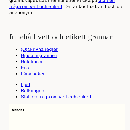
grannskapet. Läs mer här eller klicka på
Ställ en
fråga om vett och etikett
. Det är kostnadsfritt och du
är anonym.
Innehåll vett och etikett grannar
(O)skrivna regler
Bjuda in grannen
Relationer
Fest
Låna saker
Ljud
Balkongen
Ställ en fråga om vett och etikett
Annons: