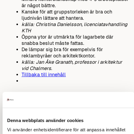
är något bättre.
Kanske för att gruppstorleken är bra och
ljudnivån lättare att hantera.
källa: Christina Danielsson, licenciatavhandling
KTH
Öppna ytor är utmärkta för lagarbete där
snabba beslut måste fattas.
De lämpar sig bra för exempelvis för
reklambyråer och arkitektkontor.
källa: Jan Åke Granath, professor i arkitektur
vid Chalmers
.
Tillbaka till innehåll
Kontorslandskapets problem
Studie visar
”kontorslandskap är inte anpassat
till människor!”
Denna webbplats använder cookies
Man studerade 40 personer och fann att
atmosfären varierade stort.
Vi använder enhetsidentifierare för att anpassa innehållet
Om bakgrundsljuden steg försämrades deras