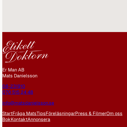
Er Man AB
Mats Danielsson
08-231910
070 515 24 48
info@matsdanielsson.se
Start
Fråga Mats
Tips
Föreläsningar
Press & Filmer
Om oss
Bok
Kontakt
Annonsera