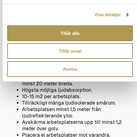
Calgary
.
Tillbaka till innehåll
Visa detaljer
Checklista för kontorslandskap
Tillåt alla
Det är fastställt att det sällan går att spara på
Tillåt urval
ytan vid övergång från cellkontor till
kontorslandskap.
Några råd inför planering av ett
Avvisa
kontorslandskap.
Undvik smala kontorslandskap, de bör vara
minst 20 meter breda.
Högsta möjliga ljudabsorption.
10-15 m2 per arbetsplats.
Tillräckligt många ljudisolerade smårum.
Arbetsplatsen minst 1,5 meter från
ljudreflekterande ytor.
Avskärma arbetsplatserna upp till minst 1,2
meter över golv.
Placera ej arbetsplatser mot varandra.