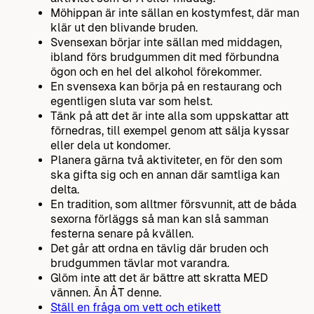
Möhippan är inte sällan en kostymfest, där man
klär ut den blivande bruden.
Svensexan börjar inte sällan med middagen,
ibland förs brudgummen dit med förbundna
ögon och en hel del alkohol förekommer.
En svensexa kan börja på en restaurang och
egentligen sluta var som helst.
Tänk på att det är inte alla som uppskattar att
förnedras, till exempel genom att sälja kyssar
eller dela ut kondomer.
Planera gärna två aktiviteter, en för den som
ska gifta sig och en annan där samtliga kan
delta.
En tradition, som alltmer försvunnit, att de båda
sexorna förläggs så man kan slå samman
festerna senare på kvällen.
Det går att ordna en tävlig där bruden och
brudgummen tävlar mot varandra.
Glöm inte att det är bättre att skratta MED
vännen. Än ÅT denne.
Ställ en fråga om vett och etikett