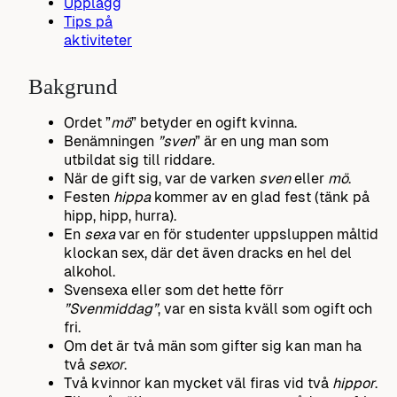
Upplägg
Tips på
aktiviteter
Bakgrund
Ordet ”
mö
” betyder en ogift kvinna.
Benämningen
”sven
” är en ung man som
utbildat sig till riddare.
När de gift sig, var de varken
sven
eller
mö
.
Festen
hippa
kommer av en glad fest (tänk på
hipp, hipp, hurra).
En
sexa
var en för studenter uppsluppen måltid
klockan sex, där det även dracks en hel del
alkohol.
Svensexa eller som det hette förr
”Svenmiddag”
, var en sista kväll som ogift och
fri.
Om det är två män som gifter sig kan man ha
två
sexor
.
Två kvinnor kan mycket väl firas vid två
hippor
.