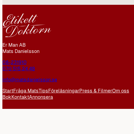
Er Man AB
Mats Danielsson
08-231910
070 515 24 48
info@matsdanielsson.se
Start
Fråga Mats
Tips
Föreläsningar
Press & Filmer
Om oss
Bok
Kontakt
Annonsera