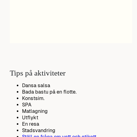
Tips på aktiviteter
Dansa salsa
Bada bastu på en flotte.
Konstsim.
SPA
Matlagning
Utflykt
En resa
Stadsvandring
Ställ en fråga om vett och etikett