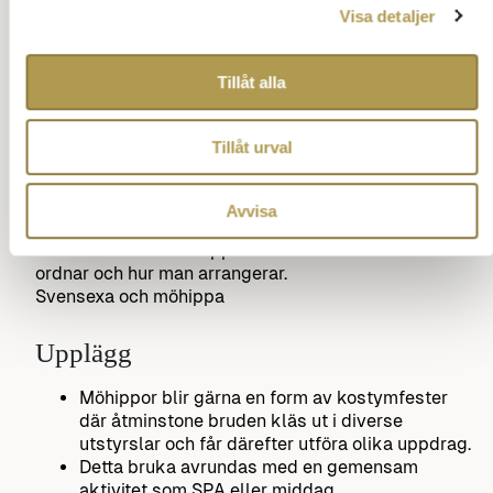
Det ska vara en överraskning, gärna med snälla
Visa detaljer
upptåg.
Idag ser man
hippor
som varar i flera dagar.
Gärna med inslag av resor, dans, middagar.
Tillåt alla
Kostnaden delas mellan deltagarna, utom
bruden.
Kostsamt är inte nödvändigt och ibland
Tillåt urval
bestämmer numer bruden vad som ska göras.
Ställ en fråga om vett och etikett
Tillbaka till innehåll
Avvisa
Svensexa och möhippa
Upplägg
Möhippor blir gärna en form av kostymfester
där åtminstone bruden kläs ut i diverse
utstyrslar och får därefter utföra olika uppdrag.
Detta bruka avrundas med en gemensam
aktivitet som SPA eller middag.