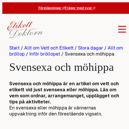
Hoppa
Föreläsningar
Frågor med svar
till
innehåll
Start
/
Allt om Vett och Etikett
/
Stora dagar
/
Allt om
bröllop
/
Inför bröllopet
/
Svensexa och möhippa
Svensexa och möhippa
Svensexa och möhippa är en artikel om vett och
etikett vid just svensexa eller möhippa. Läs om
vem som ordnar, arrangemanget, upplägget och
tips på aktiviteter.
En svensexa eller möhippa är vännernas
uppvaktning inför den förestående vigseln.