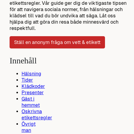
etikettsregler. Vår guide ger dig de viktigaste tipsen
för att navigera sociala normer, från hälsningar och
klädsel till vad du bör undvika att säga. Låt oss
hjälpa dig att göra din resa både minnesvärd och
respektfull.
Ställ en anonym fråga om vett & etikett
Innehåll
Hälsning
Tider
Klädkoder
Presenter
Gäst i
hemmet
Oskrivna
etikettsregler
Övrigt
man