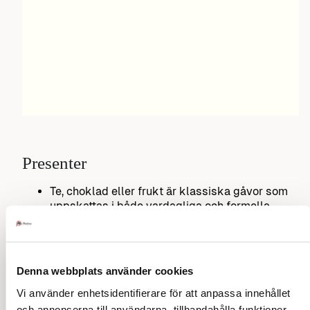
Presenter
Te, choklad eller frukt är klassiska gåvor som
uppskattas i både vardagliga och formella
sammanhang.
Souvenirer från Sverige, gärna något typiskt
svenskt, som en liten Dalahäst eller lokal
konfekt.
Denna webbplats använder cookies
Presenter till barn, små leksaker, klistermärken
eller godis är populärt.
Vi använder enhetsidentifierare för att anpassa innehållet
Hantverk eller konstföremål, särskilt om de har
och annonserna till användarna, tillhandahålla funktioner