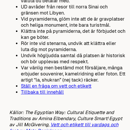
valuta du betalar med.
UD avråder från resor till norra Sinai och
gränsen mot Libyen.
Vid pyramiderna, glöm inte att de är gravplatser
och heliga monument, inte bara turistmål.
Klättra inte på pyramiderna, det är förbjudet och
kan ge böter.
Rör inte vid stenarna, undvik att klättra eller
luta dig mot pyramiderna.
Undvik högljudda samtal då platsen är historisk
och bör upplevas med respekt.
Var vänlig men bestämd mot försäljare, många
erbjuder souvenirer, kamelridning eller foton. Ett
artigt “la, shukran” (nej tack) räcker.
Ställ en fråga om vett och etikett
Tillbaka till innehåll
Källor: The Egyptian Way: Cultural Etiquette and
Traditions av Amina Elbendary, Culture Smart! Egypt
av Jill McGivering,
Vett och etikett till vardags och