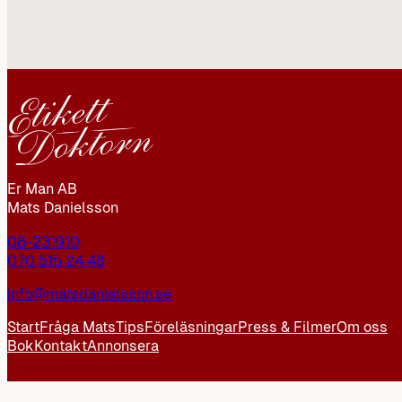
Er Man AB
Mats Danielsson
08-231910
070 515 24 48
info@matsdanielsson.se
Start
Fråga Mats
Tips
Föreläsningar
Press & Filmer
Om oss
Bok
Kontakt
Annonsera