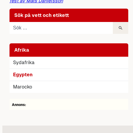
fest av Mats Danielsson
Sök på vett och etikett
Afrika
Sydafrika
Egypten
Marocko
Annons: