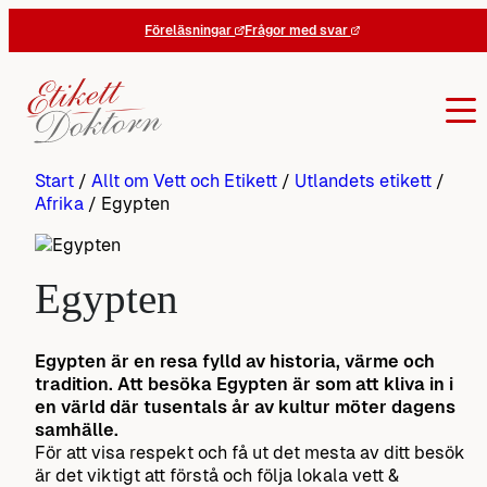
Hoppa
Föreläsningar
Frågor med svar
till
innehåll
Start
/
Allt om Vett och Etikett
/
Utlandets etikett
/
Afrika
/
Egypten
Egypten
Egypten är en resa fylld av historia, värme och
tradition. Att besöka Egypten är som att kliva in i
en värld där tusentals år av kultur möter dagens
samhälle.
För att visa respekt och få ut det mesta av ditt besök
är det viktigt att förstå och följa lokala vett &