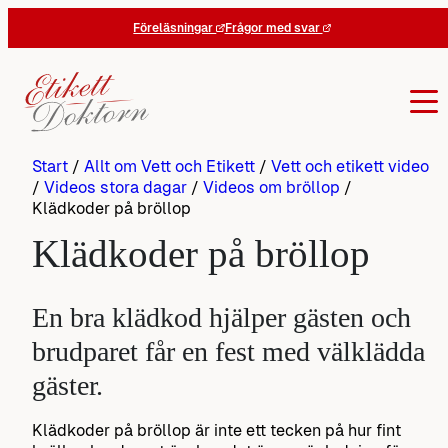
Hoppa
Föreläsningar
Frågor med svar
till
innehåll
Start
/
Allt om Vett och Etikett
/
Vett och etikett video
/
Videos stora dagar
/
Videos om bröllop
/
Klädkoder på bröllop
Klädkoder på bröllop
En bra klädkod hjälper gästen och
brudparet får en fest med välklädda
gäster.
Klädkoder på bröllop är inte ett tecken på hur fint