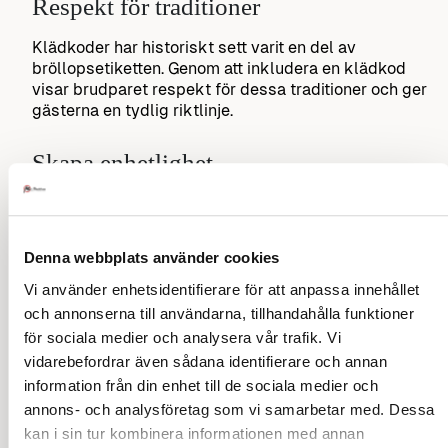
Respekt för traditioner
Klädkoder har historiskt sett varit en del av
bröllopsetiketten. Genom att inkludera en klädkod
visar brudparet respekt för dessa traditioner och ger
gästerna en tydlig riktlinje.
Skapa enhetlighet
En klädkod hjälper till att skapa en enhetlig atmosfär
på bröllopet. När gästerna klär sig i enlighet med
klädkoden bidrar det till den övergripande
Denna webbplats använder cookies
stämningen och bildar en vacker helhet.
Vi använder enhetsidentifierare för att anpassa innehållet
Förhindra osäkerhet
och annonserna till användarna, tillhandahålla funktioner
för sociala medier och analysera vår trafik. Vi
Utan en klädkod kan gästerna känna sig osäkra över
vidarebefordrar även sådana identifierare och annan
vad som är lämpligt att bära. Genom att specificera
information från din enhet till de sociala medier och
klädkoden minskar brudparet denna osäkerhet och
annons- och analysföretag som vi samarbetar med. Dessa
gör det enklare för alla att välja passande klädsel.
kan i sin tur kombinera informationen med annan