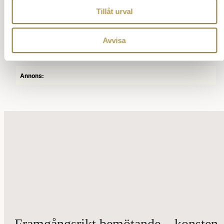
Förlovning
Tillåt urval
Klädkoder på bröllop
Avvisa
Lämna över bruden
Annons:
Framgångsrikt bemötande – konsten