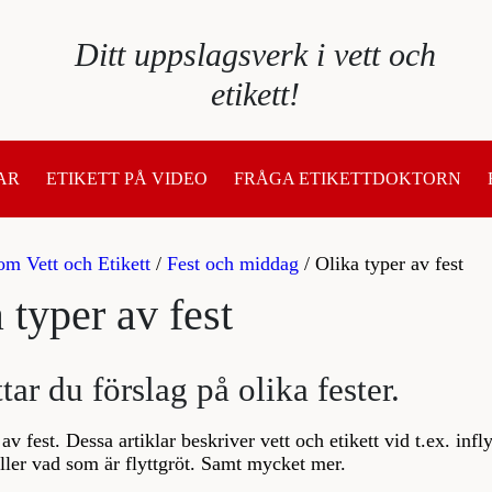
Ditt uppslagsverk i vett och
etikett!
AR
ETIKETT PÅ VIDEO
FRÅGA ETIKETTDOKTORN
om Vett och Etikett
/
Fest och middag
/
Olika typer av fest
 typer av fest
tar du förslag på olika fester.
av fest. Dessa artiklar beskriver vett och etikett vid t.ex. infl
eller vad som är flyttgröt. Samt mycket mer.