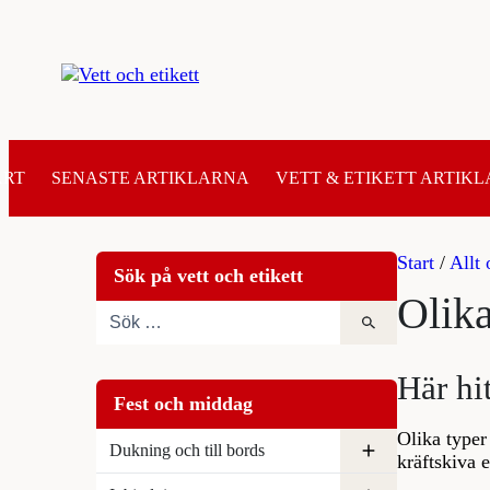
Hoppa
till
innehåll
ART
SENASTE ARTIKLARNA
VETT & ETIKETT ARTIKL
Start
/
Allt 
Sök på vett och etikett
Olika
Här hit
Fest och middag
Olika typer 
Dukning och till bords
kräftskiva 