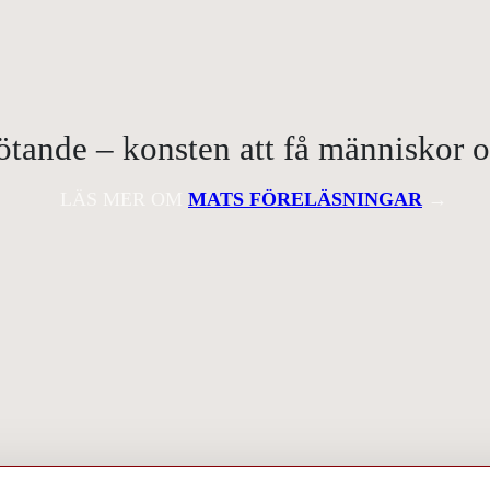
ande – konsten att få människor om
LÄS MER OM
MATS FÖRELÄSNINGAR
→