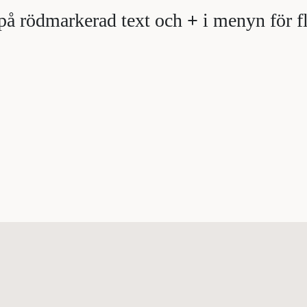
på rödmarkerad text och
+
i menyn för fl