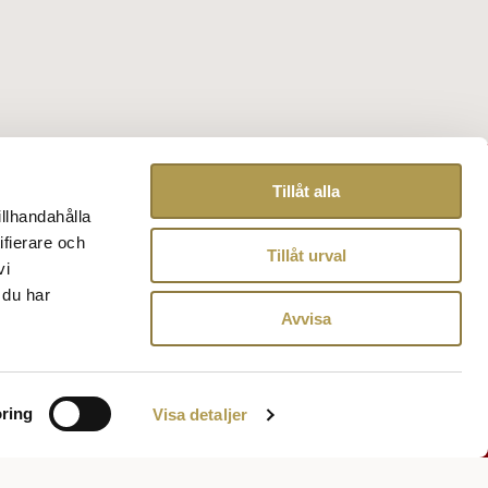
Tillåt alla
illhandahålla
ifierare och
Tillåt urval
vi
 du har
Avvisa
ring
Visa detaljer