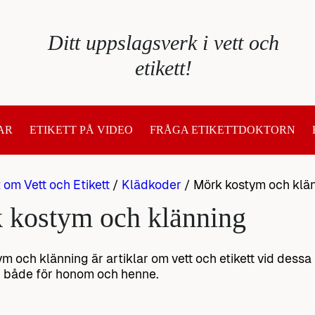
Ditt uppslagsverk i vett och
etikett!
AR
ETIKETT PÅ VIDEO
FRÅGA ETIKETTDOKTORN
t om Vett och Etikett
/
Klädkoder
/
Mörk kostym och klä
 kostym och klänning
m och klänning är artiklar om vett och etikett vid dessa
, både för honom och henne.