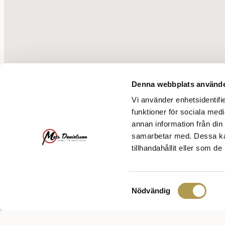
Denna webbplats använde
Start
Fråga Mats
Tips
Vi använder enhetsidentifie
Kontakt
Annonsera
funktioner för sociala medi
annan information från din
samarbetar med. Dessa kan
Er Man AB
tillhandahållit eller som d
Mats Danielsson
08-231910
Samtyckesval
070 515 24 48
Nödvändig
info@matsdanielsson.se