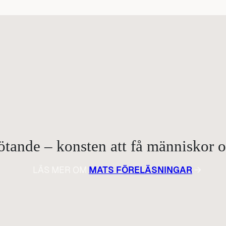
ande – konsten att få människor om
LÄS MER OM
MATS FÖRELÄSNINGAR
→