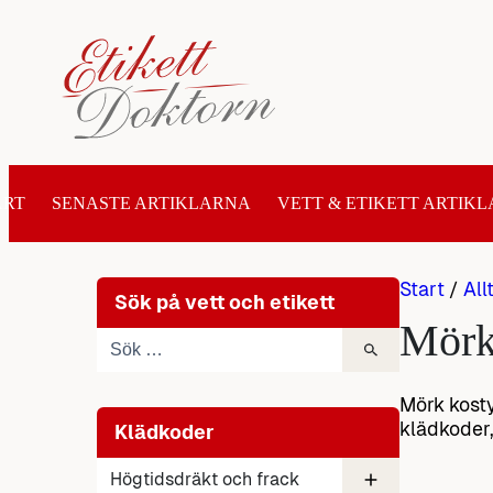
Hoppa
till
innehåll
ART
SENASTE ARTIKLARNA
VETT & ETIKETT ARTIKL
Start
/
All
Sök på vett och etikett
Mörk
Mörk kosty
klädkoder
Klädkoder
Högtidsdräkt och frack