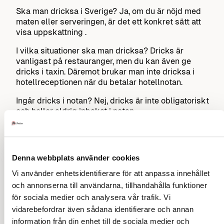
Ska man dricksa i Sverige? Ja, om du är nöjd med
maten eller serveringen, är det ett konkret sätt att
visa uppskattning .
I vilka situationer ska man dricksa? Dricks är
vanligast på restauranger, men du kan även ge
dricks i taxin. Däremot brukar man inte dricksa i
hotellreceptionen när du betalar hotellnotan.
Ingår dricks i notan? Nej, dricks är inte obligatoriskt
och heller aldrig inbakat i notan.
När ska man inte dricksa? Överlag dricksar man inte
i butiker, offentlig verksamhet eller sjukvård.
Denna webbplats använder cookies
Hur mycket ska man dricksa? En bra tumregel är
mellan fem och tio procent. Tänk på att inte ge för lite
Vi använder enhetsidentifierare för att anpassa innehållet
– om du har råd att betala notan, har du nog råd att
och annonserna till användarna, tillhandahålla funktioner
lägga några hundra kronor till.
för sociala medier och analysera vår trafik. Vi
Så, det handlar om att visa uppskattning och vara
vidarebefordrar även sådana identifierare och annan
generös, men det är inte obligatoriskt och beror på
information från din enhet till de sociala medier och