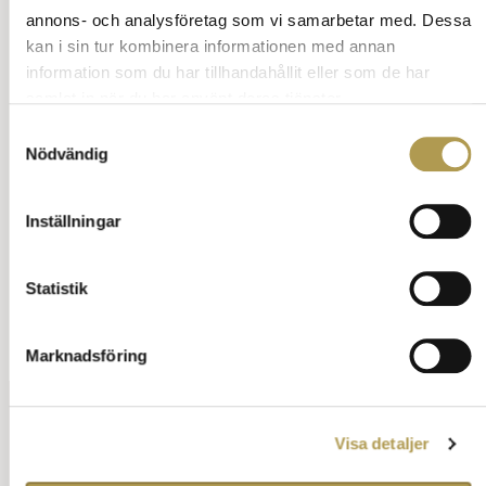
situationen!
annons- och analysföretag som vi samarbetar med. Dessa
kan i sin tur kombinera informationen med annan
Sök på vett och etikett
information som du har tillhandahållit eller som de har
samlat in när du har använt deras tjänster.
Samtyckesval
Nödvändig
Videos om restaurang
Inställningar
Dricks
Statistik
Annons:
Marknadsföring
Visa detaljer