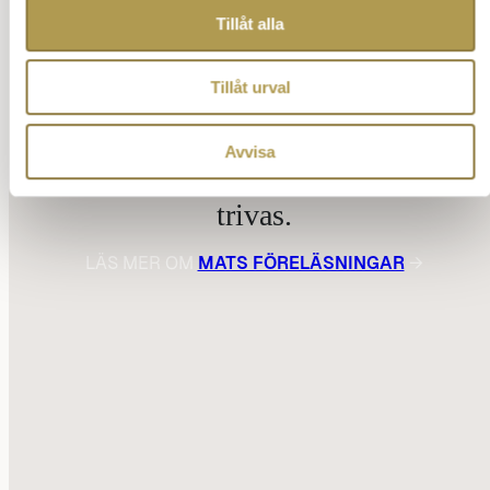
Tillåt alla
Tillåt urval
Framgångsrikt bemötande – konsten
Avvisa
att få människor omkring dig att
trivas.
LÄS MER OM
MATS FÖRELÄSNINGAR
→