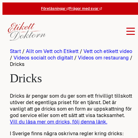
Hoppa
Föreläsningar
Frågor med svar
till
innehåll
Start
/
Allt om Vett och Etikett
/
Vett och etikett video
/
Videos socialt och digitalt
/
Videos om restaurang
/
Dricks
Dricks
Dricks är pengar som du ger som ett frivilligt tillskott
utöver det egentliga priset för en tjänst. Det är
vanligt att ge dricks som en form av uppskattning för
god service eller som ett sätt att visa tacksamhet.
Vill du läsa mer om dricks, följ denna länk.
I Sverige finns några oskrivna regler kring dricks: