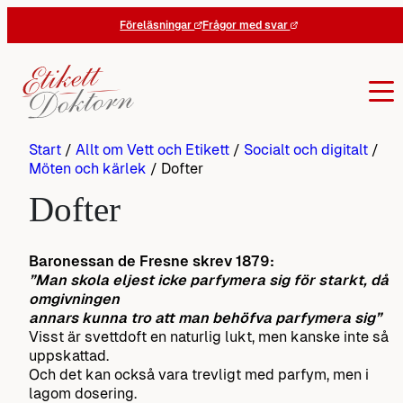
Hoppa
Föreläsningar
Frågor med svar
till
innehåll
Start
/
Allt om Vett och Etikett
/
Socialt och digitalt
/
Möten och kärlek
/
Dofter
Dofter
Baronessan de Fresne skrev 1879:
”Man skola eljest icke parfymera sig för starkt, då
omgivningen
annars kunna tro att man behöfva parfymera sig”
Visst är svettdoft en naturlig lukt, men kanske inte så
uppskattad.
Och det kan också vara trevligt med parfym, men i
lagom dosering.