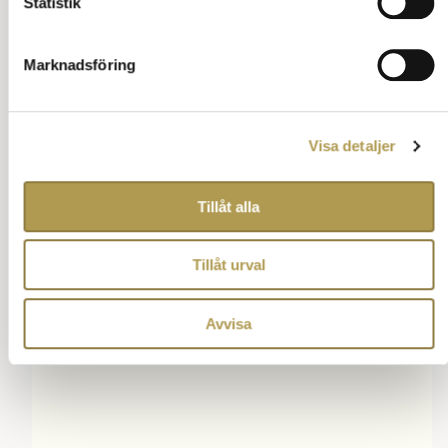
Statistik
Alla hjärtans dag
Marknadsföring
Dofter
Pruttikett
Visa detaljer
Annons:
Tillåt alla
Tillåt urval
Avvisa