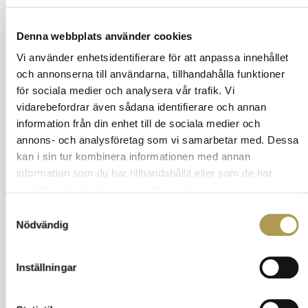
Köp tvål, deodorant utan doft, eller med samma doft.
Denna webbplats använder cookies
Då framhäver du den
dyra, fina, utprovade doften.
Vi använder enhetsidentifierare för att anpassa innehållet
och annonserna till användarna, tillhandahålla funktioner
för sociala medier och analysera vår trafik. Vi
vidarebefordrar även sådana identifierare och annan
Sök på vett och etikett
information från din enhet till de sociala medier och
annons- och analysföretag som vi samarbetar med. Dessa
kan i sin tur kombinera informationen med annan
information som du har tillhandahållit eller som de har
samlat in när du har använt deras tjänster.
Möten och kärlek
Samtyckesval
Kärlekens vett och etikett
Nödvändig
Grannar
Inställningar
I trafiken
Sex