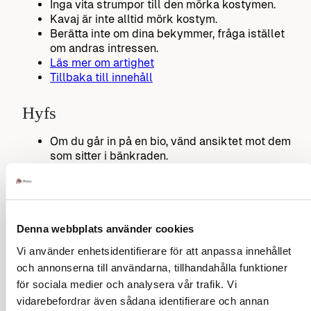
Inga vita strumpor till den mörka kostymen.
Kavaj är inte alltid mörk kostym.
Berätta inte om dina bekymmer, fråga istället
om andras intressen.
Läs mer om artighet
Tillbaka till innehåll
Hyfs
Om du går in på en bio, vänd ansiktet mot dem
som sitter i bänkraden.
Slå av din mobiltelefon när du äter.
Bra etikett är att se till att andra trivs.
Svara inte ”hallå” i telefonen – säg ditt namn.
Ta av solglasögonen när du talar med någon.
Kepsen/mössan bärs endast utomhus.
Denna webbplats använder cookies
Säg inte ”va?” när du inte hörde, säg
”ursäkta?”
Vi använder enhetsidentifierare för att anpassa innehållet
eller
”jag hörde inte”
.
och annonserna till användarna, tillhandahålla funktioner
Hälsa genom handslag och säg både ditt för
för sociala medier och analysera vår trafik. Vi
och efternamn.
vidarebefordrar även sådana identifierare och annan
En kindkyss kan bytas ut mot handslag.