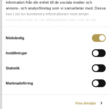
Tala inte om för folk att de ser trötta ut.
information från din enhet till de sociala medier och
Läs mer om att hälsa
annons- och analysföretag som vi samarbetar med. Dessa
Tillbaka till innehåll
kan i sin tur kombinera informationen med annan
information som du har tillhandahållit eller som de har
Källor: Wingårdh – Så går det till, Herlitz –
samlat in när du har använt deras tjänster.
Kulturgrammatik, Danielsson – Till vardags och fest,
Norbert – Sedernas historia
Samtyckesval
Nödvändig
Sök på vett och etikett
Inställningar
Statistik
Snabbkurser i vett och etikett
Snabbkurs bröllopsgäst
Marknadsföring
Snabbkurs klädkoder
Etikettlexikon
Visa detaljer