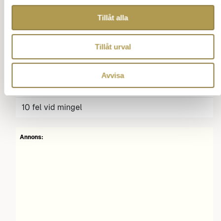
Vett och Etikett -30 tips
Tillåt alla
Tio etikettmissar
Hålla tal-8 steg
Tillåt urval
Bra bordsskick -20 tips
Avvisa
Effektivare mingel
10 fel vid mingel
Annons: