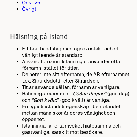
Oskrivet
Övrigt
Hälsning på Island
Ett fast handslag med ögonkontakt och ett
vänligt leende är standard.
Använd förnamn.
Islänningar använder ofta
förnamn istället för titlar.
De heter inte sitt efternamn, de ÄR efternamnet
t.ex. Sigurdsdottir eller Sigurdson.
Titlar används sällan, förnamn är vanligare.
Hälsningsfraser som
”Góðan daginn”
(god dag)
och
”Gott kvöld
” (god kväll) är vanliga.
En typisk isländsk egenskap i bemötandet
mellan människor är deras vänlighet och
öppenhet.
Islänningar är ofta mycket hjälpsamma och
gästvänliga, särskilt mot besökare.