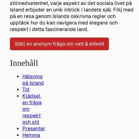
stilmedvetenhet, varje aspekt av det sociala livet på
Island erbjuder en unik inblick i landets själ. Följ med
på en resa genom Islands oskrivna regler och
upptäck hur du kan navigera med elegans och
respekt i detta fascinerande land.
Ställ en anonym fråga om vett & etikett
Innehåll
Hälsning
på Island
Tid
Klädsel,
en fråga
om
respekt
och stil
Presenter
Hemma