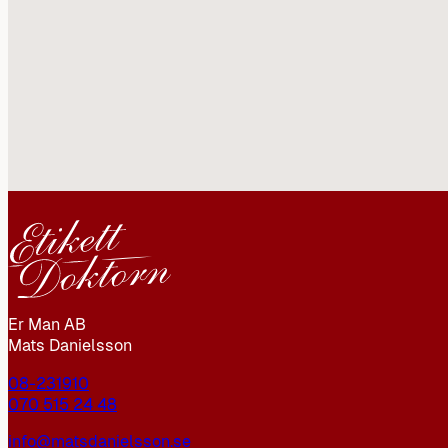
Er Man AB
Mats Danielsson
08-231910
070 515 24 48
info@matsdanielsson.se