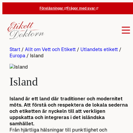
Hoppa
Föreläsningar
Frågor med svar
till
innehåll
Start
/
Allt om Vett och Etikett
/
Utlandets etikett
/
Europa
/
Island
Island
Island är ett land där traditioner och modernitet
möts. Att förstå och respektera de lokala sederna
och etiketten är nyckeln till att verkligen
uppskatta och integreras i det isländska
samhället.
Från hjärtliga hälsningar till punktlighet och