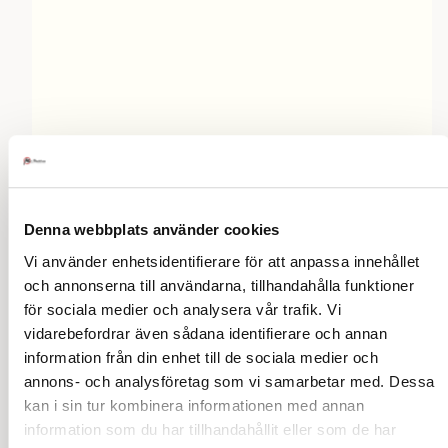
Denna webbplats använder cookies
Vi använder enhetsidentifierare för att anpassa innehållet
och annonserna till användarna, tillhandahålla funktioner
för sociala medier och analysera vår trafik. Vi
Presenter
vidarebefordrar även sådana identifierare och annan
information från din enhet till de sociala medier och
Ta med blommor eller choklad av god kvalitet
annons- och analysföretag som vi samarbetar med. Dessa
om du blir inbjuden till någons hem.
Vin eller sprit kan ges, men det är bäst att
kan i sin tur kombinera informationen med annan
känna till mottagarens preferenser först.
information som du har tillhandahållit eller som de har
Slå alltid in gåvan snyggt och överlämna den