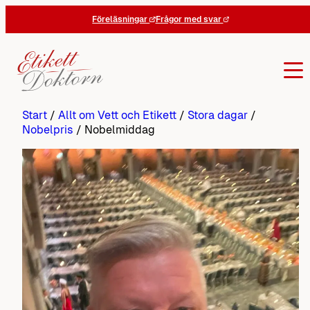
Hoppa
Föreläsningar
Frågor med svar
till
innehåll
Start
/
Allt om Vett och Etikett
/
Stora dagar
/
Nobelpris
/
Nobelmiddag