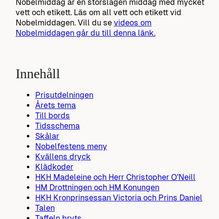
Nobelmiddag är en storslagen middag med mycket
vett och etikett. Läs om all vett och etikett vid
Nobelmiddagen. Vill du se
videos om
Nobelmiddagen går du till denna länk.
Innehåll
Prisutdelningen
Årets tema
Till bords
Tidsschema
Skålar
Nobelfestens meny
Kvällens dryck
Klädkoder
HKH Madeleine och Herr Christopher O’Neill
HM Drottningen och HM Konungen
HKH Kronprinsessan Victoria och Prins Daniel
Talen
Taffeln bryts