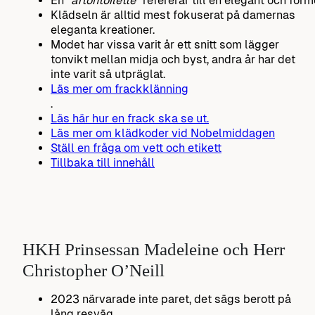
En ”
aftontoilette”
refererar till en elegant och for
Klädseln är alltid mest fokuserat på damernas
eleganta kreationer.
Modet har vissa varit år ett snitt som lägger
tonvikt mellan midja och byst, andra år har det
inte varit så utpräglat.
Läs mer om frackklänning
.
Läs här hur en frack ska se ut.
Läs mer om klädkoder vid Nobelmiddagen
Ställ en fråga om vett och etikett
Tillbaka till innehåll
HKH Prinsessan Madeleine och Herr
Christopher O’Neill
2023 närvarade inte paret, det sägs berott på
lång resväg.