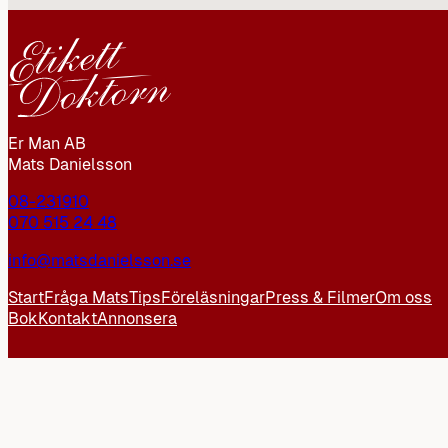
Er Man AB
Mats Danielsson
08-231910
070 515 24 48
info@matsdanielsson.se
Start
Fråga Mats
Tips
Föreläsningar
Press & Filmer
Om oss
Bok
Kontakt
Annonsera