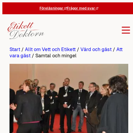
Hoppa
Föreläsningar
Frågor med svar
till
innehåll
Start
/
Allt om Vett och Etikett
/
Värd och gäst
/
Att
vara gäst
/
Samtal och mingel