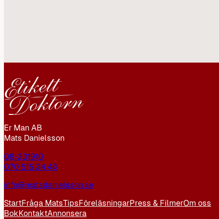
Er Man AB
Mats Danielsson
08-231910
070 515 24 48
info@matsdanielsson.se
Start
Fråga Mats
Tips
Föreläsningar
Press & Filmer
Om oss
Bok
Kontakt
Annonsera