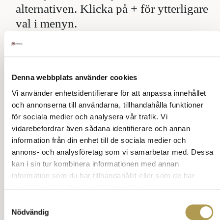
alternativen. Klicka på + för ytterligare
val i menyn.
Sök på vett och etikett
Denna webbplats använder cookies
Vi använder enhetsidentifierare för att anpassa innehållet
och annonserna till användarna, tillhandahålla funktioner
Att vara gäst
för sociala medier och analysera vår trafik. Vi
Vilken festgäst är du
vidarebefordrar även sådana identifierare och annan
information från din enhet till de sociala medier och
Bli festens medelpunkt
annons- och analysföretag som vi samarbetar med. Dessa
kan i sin tur kombinera informationen med annan
Husesyn så gör du rätt
information som du har tillhandahållit eller som de har
Gästens rätt eller fel
samlat in när du har använt deras tjänster.
Samtyckesval
Att vara gäst
Nödvändig