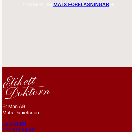
LÄS MER OM
MATS FÖRELÄSNINGAR
→
Er Man AB
Mats Danielsson
08-231910
070 515 24 48