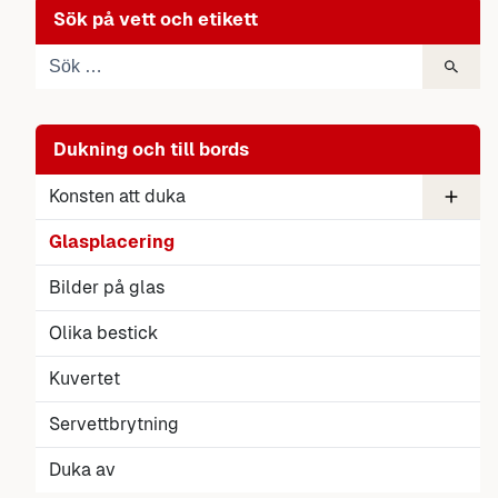
Sök på vett och etikett
Dukning och till bords
Konsten att duka
Duka ett bord
Glasplacering
Duka till middag
Dukningens historik
Duka ritning
Bilder på glas
Olika bestick
Kuvertet
Servettbrytning
Duka av