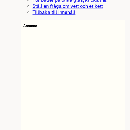
För bilder på olika glas, klicka här.
Ställ en fråga om vett och etikett
Tillbaka till innehåll
Annons: