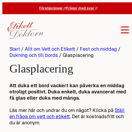
Hoppa
Föreläsningar
Frågor med svar
till
innehåll
Start
/
Allt om Vett och Etikett
/
Fest och middag
/
Dukning och till bords
/
Glasplacering
Glasplacering
Att duka ett bord vackert kan påverka en middag
otroligt positivt. Duka enkelt, duka avancerat med
få glas eller duka med många.
Läs mer här och undrar du om något? Klicka på
Ställ
en fråga om vett och etikett
. Det är kostnadsfritt och
du är anonym.