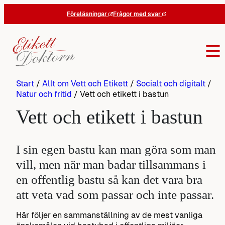
Hoppa
Föreläsningar
Frågor med svar
till
innehåll
Start
/
Allt om Vett och Etikett
/
Socialt och digitalt
/
Natur och fritid
/
Vett och etikett i bastun
Vett och etikett i bastun
I sin egen bastu kan man göra som man
vill, men när man badar tillsammans i
en offentlig bastu så kan det vara bra
att veta vad som passar och inte passar.
Här följer en sammanställning av de mest vanliga