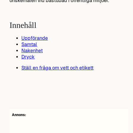
önskemålen vid bastubad i offentliga miljöer.
Innehåll
Uppförande
Samtal
Nakenhet
Dryck
Ställ en fråga om vett och etikett
Annons: