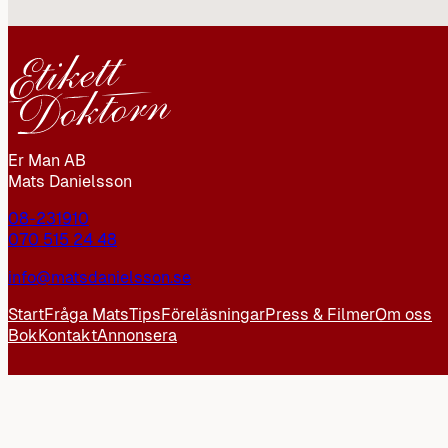
Er Man AB
Mats Danielsson
08-231910
070 515 24 48
info@matsdanielsson.se
Start
Fråga Mats
Tips
Föreläsningar
Press & Filmer
Om oss
Bok
Kontakt
Annonsera