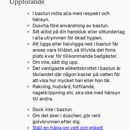
Uppförande
I bastun möts alla med respekt och
hänsyn.
Duscha före användning av bastun.
Sitt alltid på din handduk eller sittunderlag
i alla utrymmen för ökad hygien.
Att ligga eller halvligga ned i bastun får
anses vara tillåtet, så tillvida det finns
plats kvar för tillkommande badgäster.
Om inte, sätt dig upp.
Det vanligaste etikettsbrottet i bastun är
tävlandet där någon kastar på vatten för
att visa hur mycket han eller hon tål.
Rakning, hudvård, fotfilande,
nagelklippning etc. ska ske med hänsyn
till andra.
Dock inte i bastun.
Om det sker i duschen, gör rent
golvbrunnen efter dig.
Ställ en fråga om vett och etikett