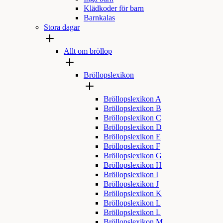
Klädkoder för barn
Barnkalas
Stora dagar
Allt om bröllop
Bröllopslexikon
Bröllopslexikon A
Bröllopslexikon B
Bröllopslexikon C
Bröllopslexikon D
Bröllopslexikon E
Bröllopslexikon F
Bröllopslexikon G
Bröllopslexikon H
Bröllopslexikon I
Bröllopslexikon J
Bröllopslexikon K
Bröllopslexikon L
Bröllopslexikon L
Bröllopslexikon M