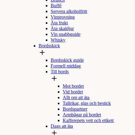
Brunch
Buffé
Servera alkoholfritt
Vinprovning
Äta frukt
Äta skaldjur
Vin snabbguide
Whisky
Bordsskick
Bordsskick guide
Formell middag
Till bords
Mot bordet
Vid bordet
Allt om att äta
Tallrikar, glas och bestick
Bordspartner
Armbågar på bordet
Kafferepets vett och etikett
Dags att äta