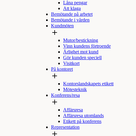
Låna pengar
Att klaga
Bemötande på arbetet
Bemötande i vården
Kundmöten
Mutor/bestickning
Vinn kundens förtroende
Ärlighet mot kund
Gör kunden speciell
Visitkort
På kontoret
Kontorslandskapets etikett
Mötesteknik
Konferens/resa
Affärsresa
Affärsresa utomlands
Etikett på konferens
Representation