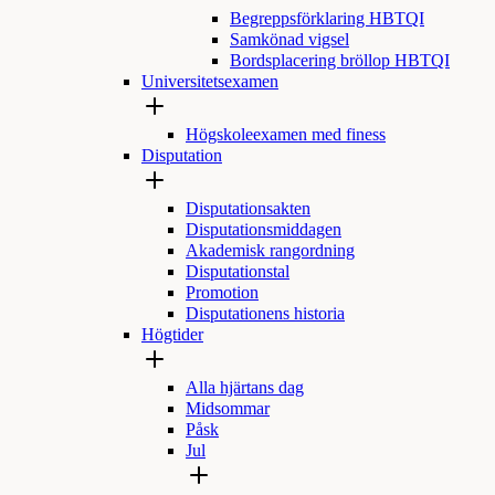
Begreppsförklaring HBTQI
Samkönad vigsel
Bordsplacering bröllop HBTQI
Universitetsexamen
Högskoleexamen med finess
Disputation
Disputationsakten
Disputationsmiddagen
Akademisk rangordning
Disputationstal
Promotion
Disputationens historia
Högtider
Alla hjärtans dag
Midsommar
Påsk
Jul