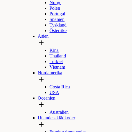
Norge
Polen
Portugal
Spanien
Tyskland
Österrike
Asien
Kina
Thailand
Turkiet
Vietnam
Nordamerika
Costa Rica
USA
Oceanien
Australien
Utlandets klädkoder