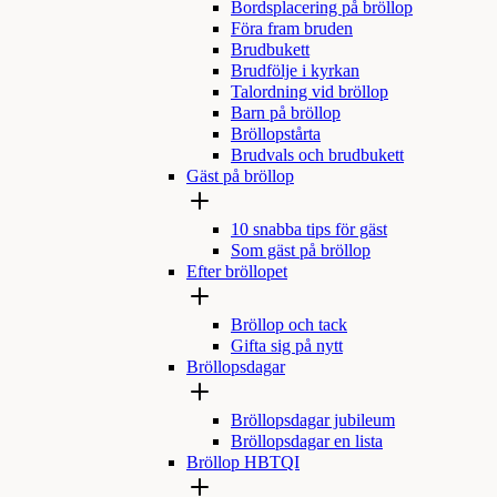
Bordsplacering på bröllop
Föra fram bruden
Brudbukett
Brudfölje i kyrkan
Talordning vid bröllop
Barn på bröllop
Bröllopstårta
Brudvals och brudbukett
Gäst på bröllop
10 snabba tips för gäst
Som gäst på bröllop
Efter bröllopet
Bröllop och tack
Gifta sig på nytt
Bröllopsdagar
Bröllopsdagar jubileum
Bröllopsdagar en lista
Bröllop HBTQI