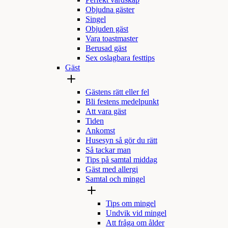
Perfekt värdskap
Objudna gäster
Singel
Objuden gäst
Vara toastmaster
Berusad gäst
Sex oslagbara festtips
Gäst
Gästens rätt eller fel
Bli festens medelpunkt
Att vara gäst
Tiden
Ankomst
Husesyn så gör du rätt
Så tackar man
Tips på samtal middag
Gäst med allergi
Samtal och mingel
Tips om mingel
Undvik vid mingel
Att fråga om ålder