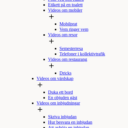
Etikett på en toalett
Videos om mobiler
Mobilprat
Vem ringer vem
Videos om resor
Semesterresa
Telefoner i kollektivtrafik
Videos om restaurang
Dricks
Videos om värdskap
Duka ett bord
En objuden gäst
Videos om inbjudningar
Skriva inbjudan
Hur besvara en inbjudan
Att avböja en inbjudan