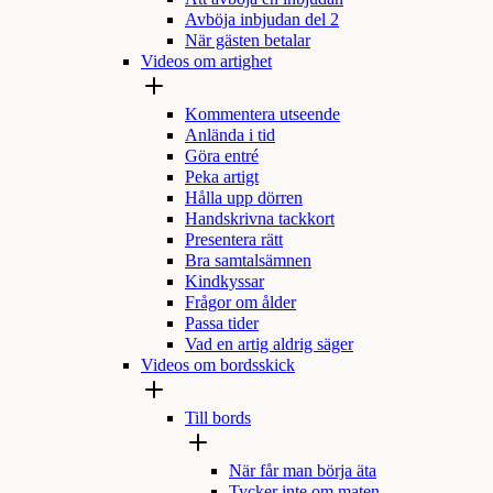
Avböja inbjudan del 2
När gästen betalar
Videos om artighet
Kommentera utseende
Anlända i tid
Göra entré
Peka artigt
Hålla upp dörren
Handskrivna tackkort
Presentera rätt
Bra samtalsämnen
Kindkyssar
Frågor om ålder
Passa tider
Vad en artig aldrig säger
Videos om bordsskick
Till bords
När får man börja äta
Tycker inte om maten