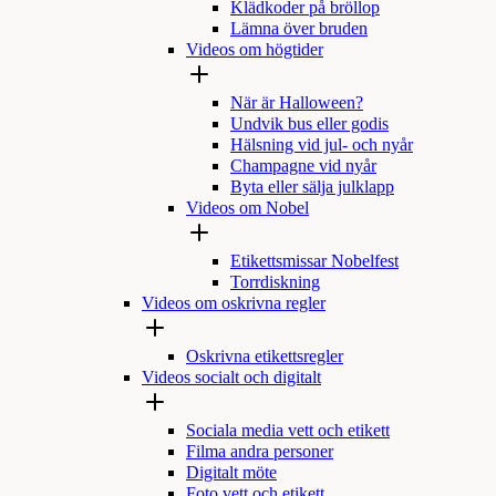
Klädkoder på bröllop
Lämna över bruden
Videos om högtider
När är Halloween?
Undvik bus eller godis
Hälsning vid jul- och nyår
Champagne vid nyår
Byta eller sälja julklapp
Videos om Nobel
Etikettsmissar Nobelfest
Torrdiskning
Videos om oskrivna regler
Oskrivna etikettsregler
Videos socialt och digitalt
Sociala media vett och etikett
Filma andra personer
Digitalt möte
Foto vett och etikett