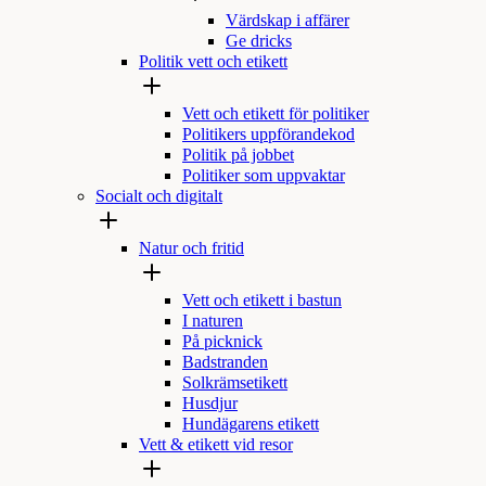
Värdskap i affärer
Ge dricks
Politik vett och etikett
Vett och etikett för politiker
Politikers uppförandekod
Politik på jobbet
Politiker som uppvaktar
Socialt och digitalt
Natur och fritid
Vett och etikett i bastun
I naturen
På picknick
Badstranden
Solkrämsetikett
Husdjur
Hundägarens etikett
Vett & etikett vid resor