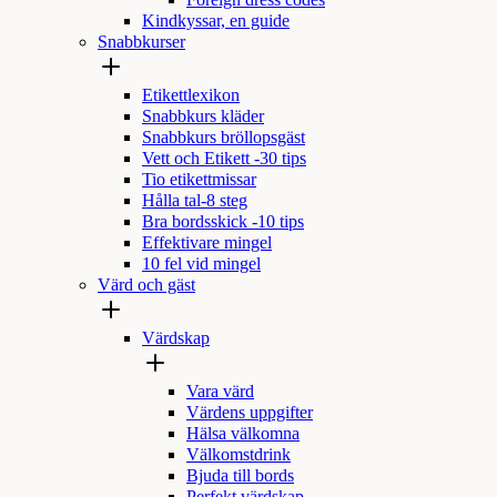
Foreign dress codes
Kindkyssar, en guide
Snabbkurser
Etikettlexikon
Snabbkurs kläder
Snabbkurs bröllopsgäst
Vett och Etikett -30 tips
Tio etikettmissar
Hålla tal-8 steg
Bra bordsskick -10 tips
Effektivare mingel
10 fel vid mingel
Värd och gäst
Värdskap
Vara värd
Värdens uppgifter
Hälsa välkomna
Välkomstdrink
Bjuda till bords