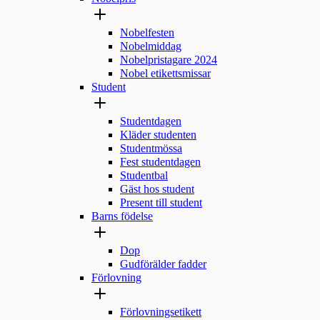
Nobelfesten
Nobelmiddag
Nobelpristagare 2024
Nobel etikettsmissar
Student
Studentdagen
Kläder studenten
Studentmössa
Fest studentdagen
Studentbal
Gäst hos student
Present till student
Barns födelse
Dop
Gudförälder fadder
Förlovning
Förlovningsetikett