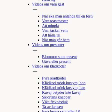
Videos om vara gäst
När ska man anlända till en fest?
Vara toastmaster
Att mingla
Vem tackar vem
Att hålla tal
När man går hem
Videos om presenter
Blommor som present
Gåva eller present
Videos om klädkoder
Fyra klädkoder
Klädkod mörk kostym, hon
Klädkod mörk kostym, han
Kavaj betyder inte kavaj
Skjortans knappar
Vika ficknäsduk
Ta av kepsen
Inga bruna skor efter 18