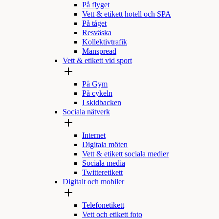
På flyget
Vett & etikett hotell och SPA
På tåget
Resväska
Kollektivtrafik
Manspread
Vett & etikett vid sport
På Gym
På cykeln
I skidbacken
Sociala nätverk
Internet
Digitala möten
Vett & etikett sociala medier
Sociala media
Twitteretikett
Digitalt och mobiler
Telefonetikett
Vett och etikett foto