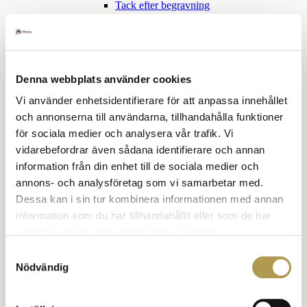
Tack efter begravning
Sorgetid
Skilsmässa
Tröstande ord
Klädkoder
Denna webbplats använder cookies
Snabbkurs klädkoder
Vi använder enhetsidentifierare för att anpassa innehållet
Högtidsdräkt och frack
och annonserna till användarna, tillhandahålla funktioner
för sociala medier och analysera vår trafik. Vi
Frack
Balklänning
vidarebefordrar även sådana identifierare och annan
Smoking och aftonklänning
information från din enhet till de sociala medier och
annons- och analysföretag som vi samarbetar med.
Smoking för honom
Dessa kan i sin tur kombinera informationen med annan
Smoking eller aftonklänning
information som du har tillhandahållit eller som de har
Mörk kostym och klänning
samlat in när du har använt deras tjänster.
Samtyckesval
Mörk kostym, han
Nödvändig
Mörk kostym, hon
Kavaj hon och han