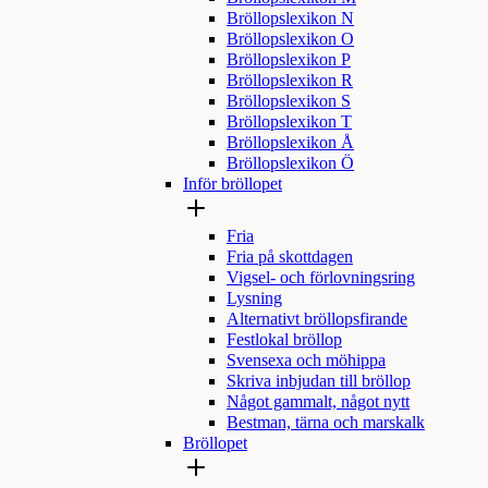
Bröllopslexikon N
Bröllopslexikon O
Bröllopslexikon P
Bröllopslexikon R
Bröllopslexikon S
Bröllopslexikon T
Bröllopslexikon Å
Bröllopslexikon Ö
Inför bröllopet
Fria
Fria på skottdagen
Vigsel- och förlovningsring
Lysning
Alternativt bröllopsfirande
Festlokal bröllop
Svensexa och möhippa
Skriva inbjudan till bröllop
Något gammalt, något nytt
Bestman, tärna och marskalk
Bröllopet