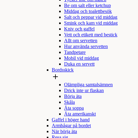
Be om salt eller ketchup
Middag och toalettbesök
Salt och peppar vid middag
Smink och kam vid middag
Kniv och gaffel
Vett och etikett med bestick
Allt om servetten
Hur använda servetten
Tandpetare
Mobil vid middag
Duka en servett
Bordsskick
Olämpliga samtalsämnen
Drick inte ur flaskan
Börja äta
Skåla
Äta soppa
Äta amerikanskt
Gaffel i höger hand
Armbågar på bordet
När börja äta
Resa sig