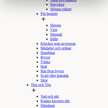
Tiara och diadem
Smycken
Slöjans etikett
För honom
Skjorta
Väst
Slipsnål
Bälte
Klockor som accessoar
Medaljer och ordnar
Handskar
Byxor
Väska
Hatt
Hip Hop byxor
Scarf eller halsduk
Skor
Tips och Trix
Vad och när
Knäpp kavajen rätt
Slipsknut