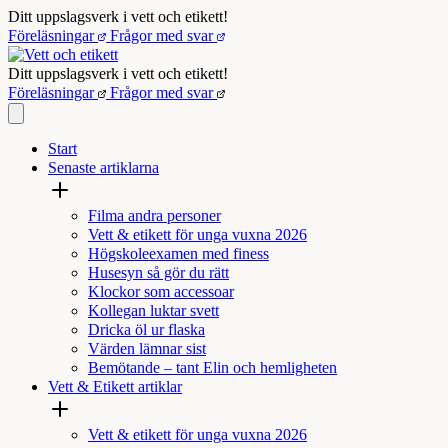
Hoppa
Ditt uppslagsverk i vett och etikett!
till
Föreläsningar
Frågor med svar
innehåll
Ditt uppslagsverk i vett och etikett!
Föreläsningar
Frågor med svar
Start
Senaste artiklarna
Filma andra personer
Vett & etikett för unga vuxna 2026
Högskoleexamen med finess
Husesyn så gör du rätt
Klockor som accessoar
Kollegan luktar svett
Dricka öl ur flaska
Värden lämnar sist
Bemötande – tant Elin och hemligheten
Vett & Etikett artiklar
Vett & etikett för unga vuxna 2026