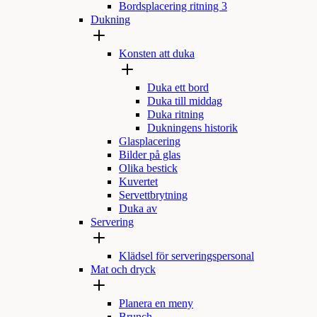
Bordsplacering ritning 3
Dukning
Konsten att duka
Duka ett bord
Duka till middag
Duka ritning
Dukningens historik
Glasplacering
Bilder på glas
Olika bestick
Kuvertet
Servettbrytning
Duka av
Servering
Klädsel för serveringspersonal
Mat och dryck
Planera en meny