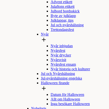
Advent etikett
Julaftons etikett
Julbord bordsskick
Byte av julklapp
Julklappar, tips
Jul och nyårshälsning
Trettondagsfest
Nyår
Nyår inbjudan
Nyårsfest
Nyår drycker
Nyårsvisit
Nyårsfest ensam
Nyår historia och kulturer
Jul och Nyårshälsning
Jul-nyårshälsning engelska
Halloween firande
Datum för Halloween
Allt om Halloween
Inga besökare Halloween
Nobelpris