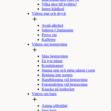
Vilka skor till kvällen?
Ingen klädkod
Videos mat och dryck
Avstå alkohol
Sabrera Champagne
Prova vin
Kafferep
Videos om begravning
Slips begravning
En tyst minut
Kondoleanser
Stanna upp och möta någon i sorg
Beklaga inte sorgen
Handblomma vid begravning
Fotografering vid begravning
Knacka på kistlocket
Videos om barn
Amma offentligt
Inga barn