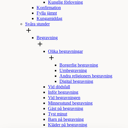
Kunglig förlovning
Konfirmation
Fylla jämnt
Kungamiddag
Svåra stunder
Begravning
Olika begravningar
Borgerlig begravning
Urnbegravning
Andra religioners begravning
Digital begravning
Vid dödsfall
Inför begravning
Vid begravningen
Minnesstund begravning
Gäst på begravning
Tyst minut
Barn på begravning
Kläder på begravning