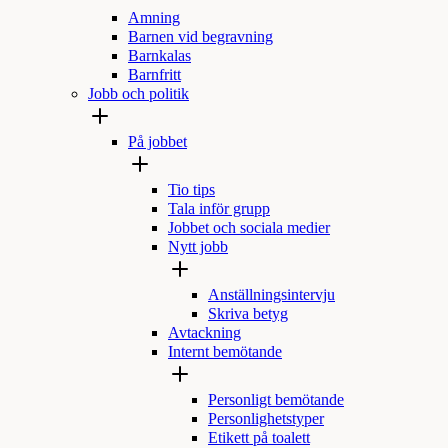
Amning
Barnen vid begravning
Barnkalas
Barnfritt
Jobb och politik
På jobbet
Tio tips
Tala inför grupp
Jobbet och sociala medier
Nytt jobb
Anställningsintervju
Skriva betyg
Avtackning
Internt bemötande
Personligt bemötande
Personlighetstyper
Etikett på toalett