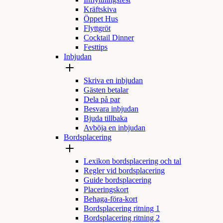
Inflyttningsfest
Kräftskiva
Öppet Hus
Flyttgröt
Cocktail Dinner
Festtips
Inbjudan
Skriva en inbjudan
Gästen betalar
Dela på par
Besvara inbjudan
Bjuda tillbaka
Avböja en inbjudan
Bordsplacering
Lexikon bordsplacering och tal
Regler vid bordsplacering
Guide bordsplacering
Placeringskort
Behaga-föra-kort
Bordsplacering ritning 1
Bordsplacering ritning 2