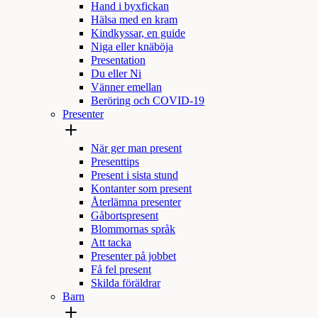
Hand i byxfickan
Hälsa med en kram
Kindkyssar, en guide
Niga eller knäböja
Presentation
Du eller Ni
Vänner emellan
Beröring och COVID-19
Presenter
När ger man present
Presenttips
Present i sista stund
Kontanter som present
Återlämna presenter
Gåbortspresent
Blommornas språk
Att tacka
Presenter på jobbet
Få fel present
Skilda föräldrar
Barn