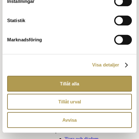
Inställningar
Klädkod Kavaj för honom
Klädkod Kavaj för henne
Övriga kläder
Statistik
Finare vardag
Jaquette
Marknadsföring
Förmiddagsdräkt
Blazer eller udda kavaj
Cocktail klädsel
Frockcoat
Klädkoder för barn
Visa detaljer
Utlandets klädkoder
Påhittade klädkoder
Tillåt alla
Obegripliga klädkoder
Kom som du är
Tillåt urval
Sommarfin
Tillbehör klädkoder
Avvisa
För henne