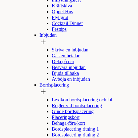
Inflyttningsfest
Kräftskiva
Öppet Hus
Flyttgröt
Cocktail Dinner
Festtips
Inbjudan
Skriva en inbjudan
Gästen betalar
Dela på par
Besvara inbjudan
Bjuda tillbaka
Avböja en inbjudan
Bordsplacering
Lexikon bordsplacering och tal
Regler vid bordsplacering
Guide bordsplacering
Placeringskort
Behaga-föra-kort
Bordsplacering ritning 1
Bordsplacering ritning 2