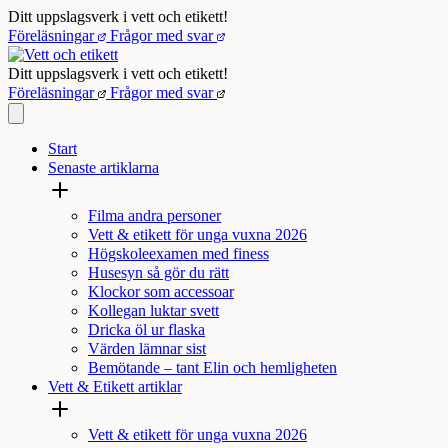
Hoppa
Ditt uppslagsverk i vett och etikett!
till
Föreläsningar
Frågor med svar
innehåll
Ditt uppslagsverk i vett och etikett!
Föreläsningar
Frågor med svar
Start
Senaste artiklarna
Filma andra personer
Vett & etikett för unga vuxna 2026
Högskoleexamen med finess
Husesyn så gör du rätt
Klockor som accessoar
Kollegan luktar svett
Dricka öl ur flaska
Värden lämnar sist
Bemötande – tant Elin och hemligheten
Vett & Etikett artiklar
Vett & etikett för unga vuxna 2026