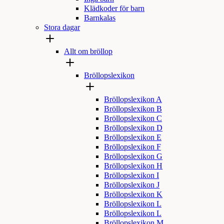
Klädkoder för barn
Barnkalas
Stora dagar
Allt om bröllop
Bröllopslexikon
Bröllopslexikon A
Bröllopslexikon B
Bröllopslexikon C
Bröllopslexikon D
Bröllopslexikon E
Bröllopslexikon F
Bröllopslexikon G
Bröllopslexikon H
Bröllopslexikon I
Bröllopslexikon J
Bröllopslexikon K
Bröllopslexikon L
Bröllopslexikon L
Bröllopslexikon M