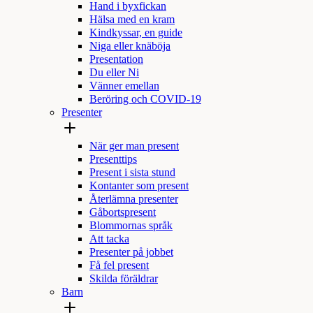
Hand i byxfickan
Hälsa med en kram
Kindkyssar, en guide
Niga eller knäböja
Presentation
Du eller Ni
Vänner emellan
Beröring och COVID-19
Presenter
När ger man present
Presenttips
Present i sista stund
Kontanter som present
Återlämna presenter
Gåbortspresent
Blommornas språk
Att tacka
Presenter på jobbet
Få fel present
Skilda föräldrar
Barn