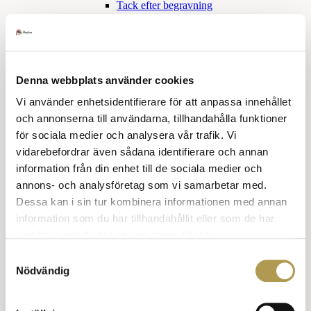
Tack efter begravning
Sorgetid
Skilsmässa
Tröstande ord
Klädkoder
Denna webbplats använder cookies
Snabbkurs klädkoder
Vi använder enhetsidentifierare för att anpassa innehållet
Högtidsdräkt och frack
och annonserna till användarna, tillhandahålla funktioner
för sociala medier och analysera vår trafik. Vi
Frack
Balklänning
vidarebefordrar även sådana identifierare och annan
Smoking och aftonklänning
information från din enhet till de sociala medier och
annons- och analysföretag som vi samarbetar med.
Smoking för honom
Dessa kan i sin tur kombinera informationen med annan
Smoking eller aftonklänning
information som du har tillhandahållit eller som de har
Mörk kostym och klänning
samlat in när du har använt deras tjänster.
Samtyckesval
Mörk kostym, han
Nödvändig
Mörk kostym, hon
Kavaj hon och han