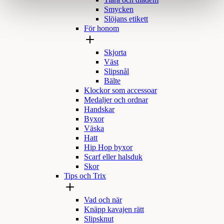
Tiara och diadem
Smycken
Slöjans etikett
För honom
Skjorta
Väst
Slipsnål
Bälte
Klockor som accessoar
Medaljer och ordnar
Handskar
Byxor
Väska
Hatt
Hip Hop byxor
Scarf eller halsduk
Skor
Tips och Trix
Vad och när
Knäpp kavajen rätt
Slipsknut