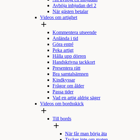
Avböja inbjudan del 2
När gästen betalar
Videos om artighet
Kommentera utseende
Anlända i tid
Göra entré
Peka artigt
Hålla upp dörren
Handskrivna tackkort
Presentera rätt
Bra samtalsämnen
Kindkyssar
Frågor om ålder
Passa tider
Vad en artig aldrig säger
Videos om bordsskick
Till bords
När får man börja äta
Tycker inte om maten