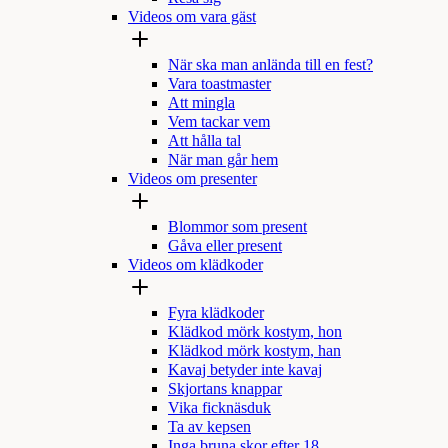
Videos om vara gäst
När ska man anlända till en fest?
Vara toastmaster
Att mingla
Vem tackar vem
Att hålla tal
När man går hem
Videos om presenter
Blommor som present
Gåva eller present
Videos om klädkoder
Fyra klädkoder
Klädkod mörk kostym, hon
Klädkod mörk kostym, han
Kavaj betyder inte kavaj
Skjortans knappar
Vika ficknäsduk
Ta av kepsen
Inga bruna skor efter 18