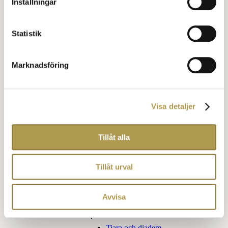
Inställningar
Klädkod Kavaj för honom
Klädkod Kavaj för henne
Övriga kläder
Statistik
Finare vardag
Jaquette
Marknadsföring
Förmiddagsdräkt
Blazer eller udda kavaj
Cocktail klädsel
Frockcoat
Klädkoder för barn
Visa detaljer
Utlandets klädkoder
Påhittade klädkoder
Tillåt alla
Obegripliga klädkoder
Kom som du är
Tillåt urval
Sommarfin
Tillbehör klädkoder
Avvisa
För henne