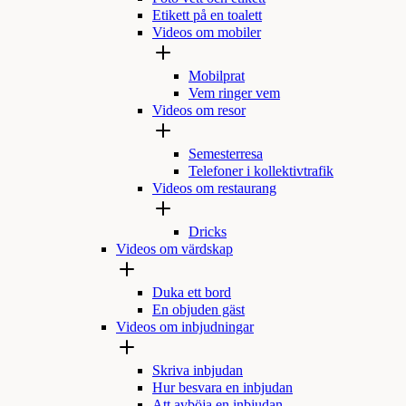
Etikett på en toalett
Videos om mobiler
Mobilprat
Vem ringer vem
Videos om resor
Semesterresa
Telefoner i kollektivtrafik
Videos om restaurang
Dricks
Videos om värdskap
Duka ett bord
En objuden gäst
Videos om inbjudningar
Skriva inbjudan
Hur besvara en inbjudan
Att avböja en inbjudan