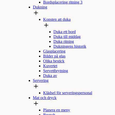
Bordsplacering ritning 3
Dukning
Konsten att duka
Duka ett bord
Duka till middag
Duka ritning
Dukningens historik
Glasplacering
Bilder på glas
Olika bestick
Kuvertet
Servettbrytning
Duka av
Servering
Klädsel för serveringspersonal
Mat och dryck
Planera en meny