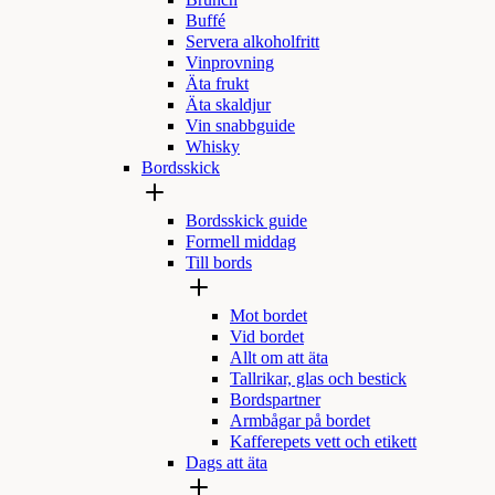
Brunch
Buffé
Servera alkoholfritt
Vinprovning
Äta frukt
Äta skaldjur
Vin snabbguide
Whisky
Bordsskick
Bordsskick guide
Formell middag
Till bords
Mot bordet
Vid bordet
Allt om att äta
Tallrikar, glas och bestick
Bordspartner
Armbågar på bordet
Kafferepets vett och etikett
Dags att äta