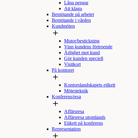
Låna pengar
Att klaga
Bemötande på arbetet
Bemötande i vården
Kundmöten
Mutor/bestickning
Vinn kundens förtroende
Ärlighet mot kund
Gör kunden speciell
Visitkort
På kontoret
Kontorslandskapets etikett
Mötesteknik
Konferens/resa
Affärsresa
Affärsresa utomlands
Etikett på konferens
Representation