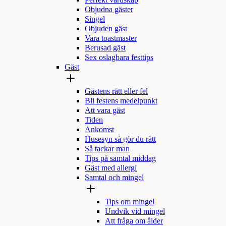
Perfekt värdskap
Objudna gäster
Singel
Objuden gäst
Vara toastmaster
Berusad gäst
Sex oslagbara festtips
Gäst
Gästens rätt eller fel
Bli festens medelpunkt
Att vara gäst
Tiden
Ankomst
Husesyn så gör du rätt
Så tackar man
Tips på samtal middag
Gäst med allergi
Samtal och mingel
Tips om mingel
Undvik vid mingel
Att fråga om ålder