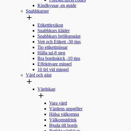
Foreign dress codes
Kindkyssar, en guide
Snabbkurser
Etikettlexikon
Snabbkurs kläder
Snabbkurs bröllopsgäst
Vett och Etikett -30 tips
Tio etikettmissar
Hålla tal-8 steg
Bra bordsskick -10 tips
Effektivare mingel
10 fel vid mingel
Värd och gäst
Värdskap
Vara värd
Värdens uppgifter
Hälsa välkomna
Välkomstdrink
Bjuda till bords