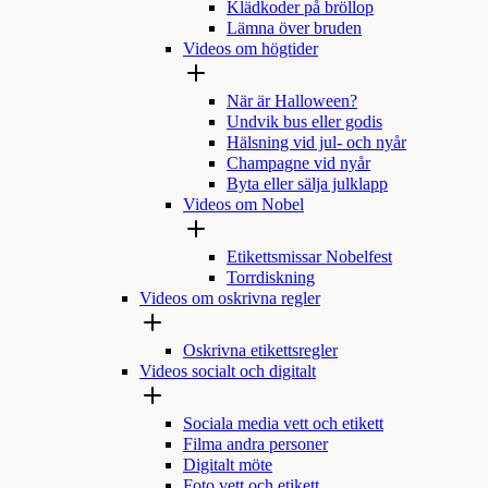
Klädkoder på bröllop
Lämna över bruden
Videos om högtider
När är Halloween?
Undvik bus eller godis
Hälsning vid jul- och nyår
Champagne vid nyår
Byta eller sälja julklapp
Videos om Nobel
Etikettsmissar Nobelfest
Torrdiskning
Videos om oskrivna regler
Oskrivna etikettsregler
Videos socialt och digitalt
Sociala media vett och etikett
Filma andra personer
Digitalt möte
Foto vett och etikett