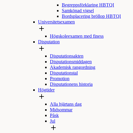
Begreppsförklaring HBTQI
Samkönad vigsel
Bordsplacering bröllop HBTQI
Universitetsexamen
Högskoleexamen med finess
Disputation
Disputationsakten
Disputationsmiddagen
Akademisk rangordning
Disputationstal
Promotion
Disputationens historia
Högtider
Alla hjärtans dag
Midsommar
Påsk
Jul