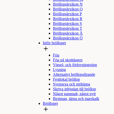
Bröllopslexikon N
Bröllopslexikon O
Bröllopslexikon P
Bröllopslexikon R
Bröllopslexikon S
Bröllopslexikon T
Bröllopslexikon Å
Bröllopslexikon Ö
Inför bröllopet
Fria
Fria på skottdagen
Vigsel- och förlovningsring
Lysning
Alternativt bröllopsfirande
Festlokal bröllop
Svensexa och möhippa
Skriva inbjudan till bröllop
Något gammalt, något nytt
Bestman, tärna och marskalk
Bröllopet