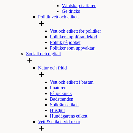
Värdskap i affärer
Ge dricks
Politik vett och etikett
Vett och etikett för politiker
Politikers uppförandekod
Politik på jobbet
Politiker som uppvaktar
Socialt och digitalt
Natur och fritid
Vett och etikett i bastun
I naturen
På picknick
Badstranden
Solkrämsetikett
Husdjur
Hundägarens etikett
Vett & etikett vid resor