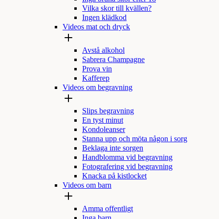
Vilka skor till kvällen?
Ingen klädkod
Videos mat och dryck
Avstå alkohol
Sabrera Champagne
Prova vin
Kafferep
Videos om begravning
Slips begravning
En tyst minut
Kondoleanser
Stanna upp och möta någon i sorg
Beklaga inte sorgen
Handblomma vid begravning
Fotografering vid begravning
Knacka på kistlocket
Videos om barn
Amma offentligt
Inga barn