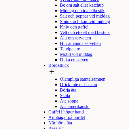
Be om salt eller ketchup
Middag och toalettbesök
Salt och peppar vid middag
Smink och kam vid middag
Kniv och gaffel
Vett och etikett med bestick
Allt om servetten
Hur använda servetten
Tandpetare
Mobil vid middag
Duka en servett
Bordsskick
Olämpliga samtalsämnen
Drick inte ur flaskan
Börja äta
Skåla
Äta soppa
Äta amerikanskt
Gaffel i höger hand
Armbågar på bordet
När börja äta
Resa sig