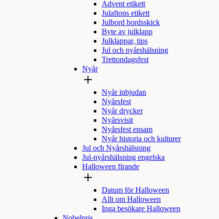
Advent etikett
Julaftons etikett
Julbord bordsskick
Byte av julklapp
Julklappar, tips
Jul och nyårshälsning
Trettondagsfest
Nyår
Nyår inbjudan
Nyårsfest
Nyår drycker
Nyårsvisit
Nyårsfest ensam
Nyår historia och kulturer
Jul och Nyårshälsning
Jul-nyårshälsning engelska
Halloween firande
Datum för Halloween
Allt om Halloween
Inga besökare Halloween
Nobelpris