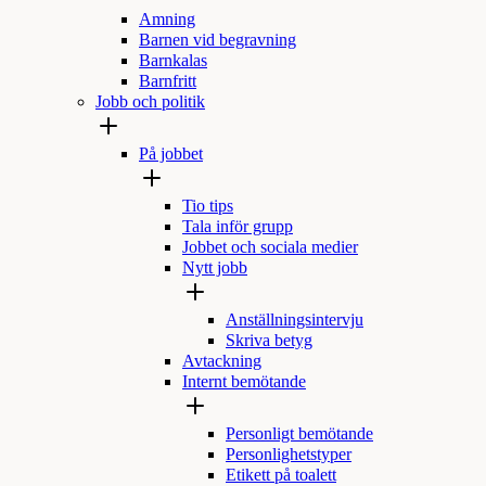
Amning
Barnen vid begravning
Barnkalas
Barnfritt
Jobb och politik
På jobbet
Tio tips
Tala inför grupp
Jobbet och sociala medier
Nytt jobb
Anställningsintervju
Skriva betyg
Avtackning
Internt bemötande
Personligt bemötande
Personlighetstyper
Etikett på toalett