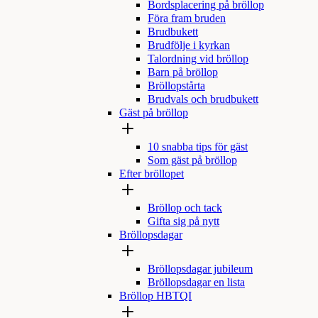
Bordsplacering på bröllop
Föra fram bruden
Brudbukett
Brudfölje i kyrkan
Talordning vid bröllop
Barn på bröllop
Bröllopstårta
Brudvals och brudbukett
Gäst på bröllop
10 snabba tips för gäst
Som gäst på bröllop
Efter bröllopet
Bröllop och tack
Gifta sig på nytt
Bröllopsdagar
Bröllopsdagar jubileum
Bröllopsdagar en lista
Bröllop HBTQI