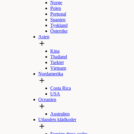
Norge
Polen
Portugal
Spanien
Tyskland
Österrike
Asien
Kina
Thailand
Turkiet
Vietnam
Nordamerika
Costa Rica
USA
Oceanien
Australien
Utlandets klädkoder