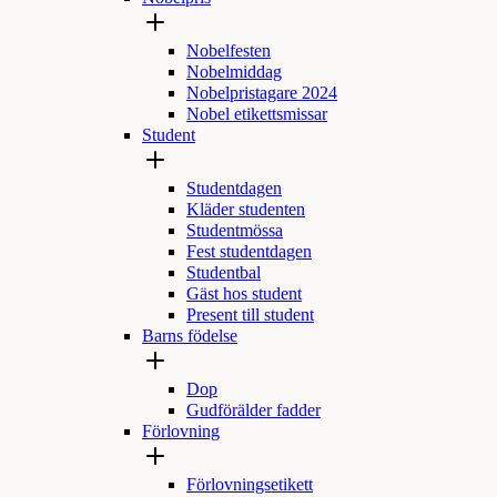
Nobelfesten
Nobelmiddag
Nobelpristagare 2024
Nobel etikettsmissar
Student
Studentdagen
Kläder studenten
Studentmössa
Fest studentdagen
Studentbal
Gäst hos student
Present till student
Barns födelse
Dop
Gudförälder fadder
Förlovning
Förlovningsetikett