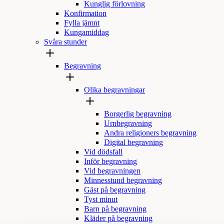
Kunglig förlovning
Konfirmation
Fylla jämnt
Kungamiddag
Svåra stunder
Begravning
Olika begravningar
Borgerlig begravning
Urnbegravning
Andra religioners begravning
Digital begravning
Vid dödsfall
Inför begravning
Vid begravningen
Minnesstund begravning
Gäst på begravning
Tyst minut
Barn på begravning
Kläder på begravning