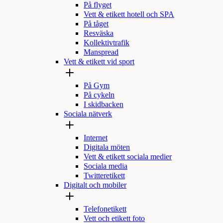
På flyget
Vett & etikett hotell och SPA
På tåget
Resväska
Kollektivtrafik
Manspread
Vett & etikett vid sport
På Gym
På cykeln
I skidbacken
Sociala nätverk
Internet
Digitala möten
Vett & etikett sociala medier
Sociala media
Twitteretikett
Digitalt och mobiler
Telefonetikett
Vett och etikett foto