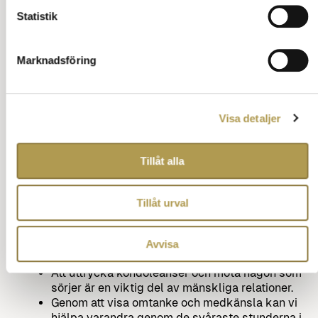
Statistik
Att möta någon som sörjer
Marknadsföring
När du möter någon som har förlorat en nära
anhörig, är det viktigt att vara lyhörd och
respektfull.
Här är några riktlinjer.
Visa detaljer
Visa empati: En enkel fråga som ”Hur mår du?”
kan öppna upp för ett samtal. Lyssna och låt
personen få utrymme att uttrycka sina känslor.
Tillåt alla
Respektera tystnad: Ibland behöver ord inte
sägas. En tyst närvaro kan vara nog så
betydelsefull.
Tillåt urval
Erbjud praktisk Hjälp: Erbjud att hjälpa till med
vardagliga sysslor, som att handla mat eller
laga mat.
Avvisa
Det kan lätta på bördan för den sörjande.
Att uttrycka kondoleanser och möta någon som
sörjer är en viktig del av mänskliga relationer.
Genom att visa omtanke och medkänsla kan vi
hjälpa varandra genom de svåraste stunderna i