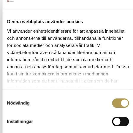
Denna webbplats använder cookies
Vi använder enhetsidentifierare för att anpassa innehållet
och annonserna till användarna, tillhandahålla funktioner
Hur uttrycker man en kondoleans?
för sociala medier och analysera vår trafik. Vi
vidarebefordrar även sådana identifierare och annan
Att formulera en kondoleans kan vara svårt,
men här är några tips som kan vara till hjälp.
information från din enhet till de sociala medier och
Visa medkänsla: Skriv från hjärtat. En enkel fras
annons- och analysföretag som vi samarbetar med. Dessa
som
”Jag tänker på dig”
kan göra stor skillnad.
kan i sin tur kombinera informationen med annan
Dela minnen: Om du kände den avlidne, dela ett
information som du har tillhandahållit eller som de har
minne eller en anekdot.
samlat in när du har använt deras tjänster.
Det ger en personlig touch och kan vara
trösterikt för den sörjande.
Samtyckesval
Erbjud hjälp: Ett erbjudande om stöd, som
”Låt
Nödvändig
mig veta om det finns något jag kan göra”
kan
vara uppskattat.
Inställningar