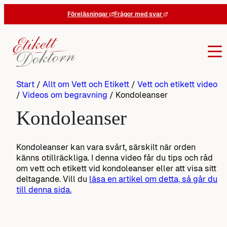
Hoppa
Föreläsningar
Frågor med svar
till
innehåll
Start
/
Allt om Vett och Etikett
/
Vett och etikett video
/
Videos om begravning
/
Kondoleanser
Kondoleanser
Kondoleanser kan vara svårt, särskilt när orden
känns otillräckliga. I denna video får du tips och råd
om vett och etikett vid kondoleanser eller att visa sitt
deltagande. Vill du
läsa en artikel om detta, så går du
till denna sida.