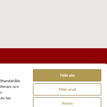
Tillåt alla
illhandahålla
ifierare och
Tillåt urval
vi
 du har
Avvisa