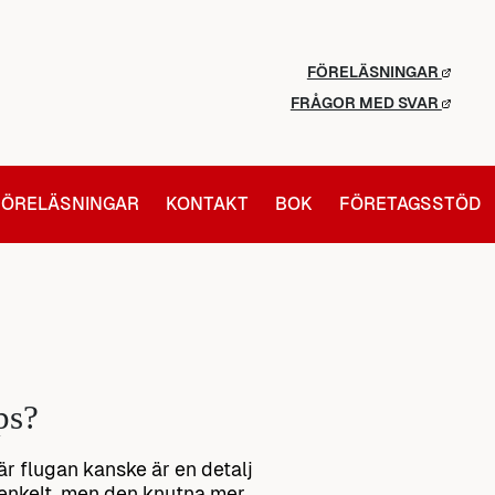
FÖRELÄSNINGAR
FRÅGOR MED SVAR
FÖRELÄSNINGAR
KONTAKT
BOK
FÖRETAGSSTÖD
ps?
är flugan kanske är en detalj
 enkelt, men den knutna mer