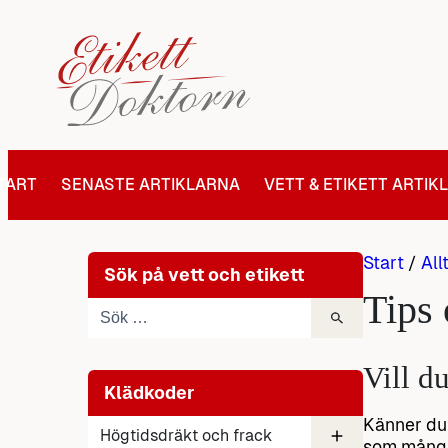
Hoppa
till
innehåll
TART
SENASTE ARTIKLARNA
VETT & ETIKETT ARTIK
Start
/
All
Sök på vett och etikett
Tips 
Vill du
Klädkoder
Känner du 
Högtidsdräkt och frack
som många 