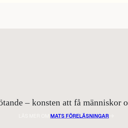
ande – konsten att få människor om
LÄS MER OM
MATS FÖRELÄSNINGAR
→