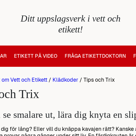
Ditt uppslagsverk i vett och
etikett!
LAR
ETIKETT PÅ VIDEO
FRÅGA ETIKETTDOKTORN
t om Vett och Etikett
/
Klädkoder
/
Tips och Trix
och Trix
 se smalare ut, lära dig knyta en sli
dig för lång? Eller vill du knäppa kavajen rätt? Kanske 
provar några gånger under sitt liv. En färdigknuten är