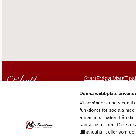
Start
Fråga Mats
Tips
Kontakt
Annonsera
Denna webbplats använde
Vi använder enhetsidentifie
Er Man AB
funktioner för sociala medi
Mats Danielsson
annan information från din
samarbetar med. Dessa kan
08-231910
tillhandahållit eller som d
070 515 24 48