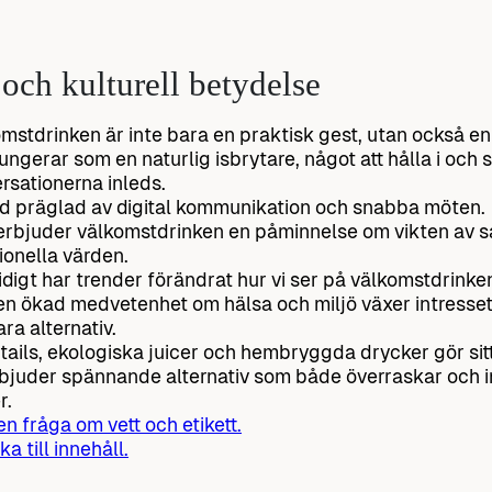
 och kulturell betydelse
mstdrinken är inte bara en praktisk gest, utan också en s
ungerar som en naturlig isbrytare, något att hålla i oc
rsationerna inleds.
tid präglad av digital kommunikation och snabba möten.
rbjuder välkomstdrinken en påminnelse om vikten av 
tionella värden.
digt har trender förändrat hur vi ser på välkomstdrinke
n ökad medvetenhet om hälsa och miljö växer intresset 
ara alternativ.
ails, ekologiska juicer och hembryggda drycker gör sitt
bjuder spännande alternativ som både överraskar och i
r.
 en fråga om vett och etikett.
ka till innehåll.