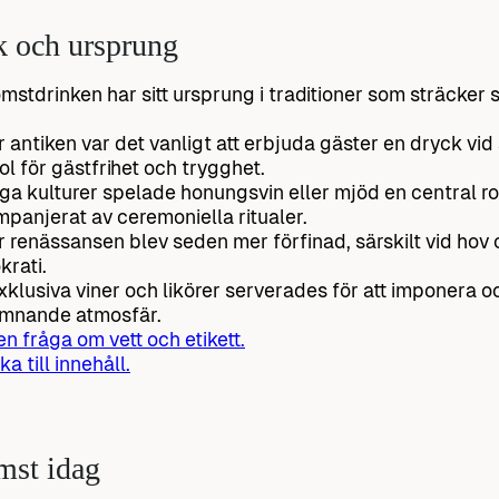
k och ursprung
mstdrinken har sitt ursprung i traditioner som sträcker si
.
 antiken var det vanligt att erbjuda gäster en dryck v
l för gästfrihet och trygghet.
ga kulturer spelade honungsvin eller mjöd en central rol
panjerat av ceremoniella ritualer.
 renässansen blev seden mer förfinad, särskilt vid hov
krati.
xklusiva viner och likörer serverades för att imponera 
omnande atmosfär.
 en fråga om vett och etikett.
ka till innehåll.
mst idag