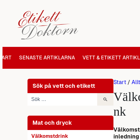
Hoppa
till
innehåll
TART
SENASTE ARTIKLARNA
VETT & ETIKETT ARTIK
Start
/
All
Sök på vett och etikett
Välk
nk
Mat och dryck
Välkomstd
Välkomstdrink
inledning 