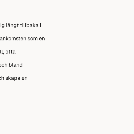
g långt tillbaka i
id ankomsten som en
l, ofta
 och bland
och skapa en