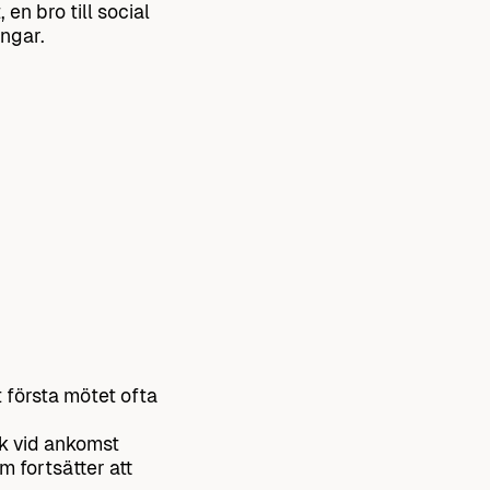
en bro till social
ingar.
t första mötet ofta
ck vid ankomst
m fortsätter att