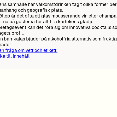
ens samhälle har välkomstdrinken tagit olika former be
nhang och geografisk plats.
öllop är det ofta ett glas mousserande vin eller champa
rna på gästerna för att fira kärlekens glädje.
öretagsevent kan det röra sig om innovativa cocktails 
agets profil.
 barnkalas bjuder på alkoholfria alternativ som fruktig
nader.
 en fråga om vett och etikett.
ka till innehåll.