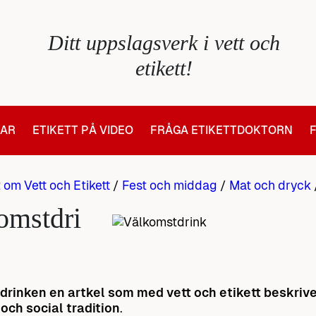
Ditt uppslagsverk i vett och
etikett!
LAR
ETIKETT PÅ VIDEO
FRÅGA ETIKETTDOKTORN
t om Vett och Etikett
/
Fest och middag
/
Mat och dryck
omstdri
rinken en artkel som med vett och etikett beskrive
och social tradition
.