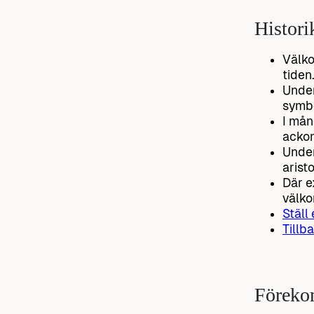
Histori
Välko
tiden
Under
symbo
I mån
ackom
Under
aristo
Där e
välk
Ställ
Tillba
Föreko