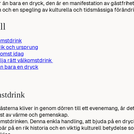
 än bara en dryck, den är en manifestation av gästfrihet, 
n och en spegling av kulturella och tidsmässiga förändr
ll
omstdrink
rik och ursprung
omst idag
älja rätt välkomstdrink
n bara en dryck
stdrink
ästerna kliver in genom dörren till ett evenemang, är de
st av värme och gemenskap.
mstdrinken. Denna enkla handling, att bjuda på en dry
är på en rik historia och en viktig kulturell betydelse so