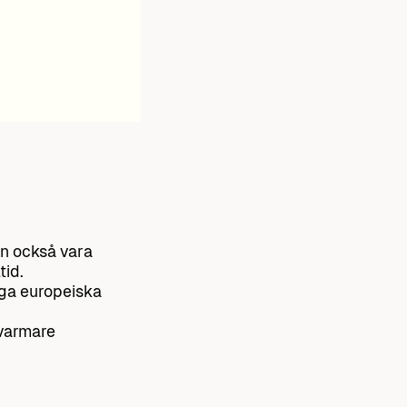
n också vara
tid.
nga europeiska
 varmare