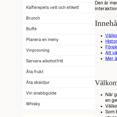
Den är mer
Kafferepets vett och etikett
interaktio
Brunch
Innehå
Buffé
Välk
Planera en meny
Histo
Förek
Vinprovning
Att v
Mer ä
Servera alkoholfritt
Äta frukt
Välkom
Äta skaldjur
Vin snabbguide
När g
en ge
Whisky
Välko
Som b