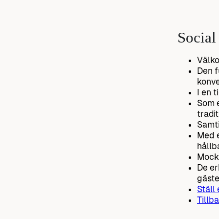
Social
Välko
Den f
konve
I en 
Som e
tradi
Samti
Med e
hållb
Mockt
De er
gäste
Ställ
Tillba