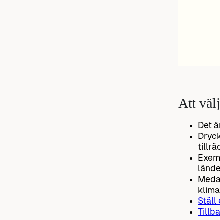
Att väl
Det är
Dryck
tillr
Exemp
lände
Medan
klim
Ställ
Tillba