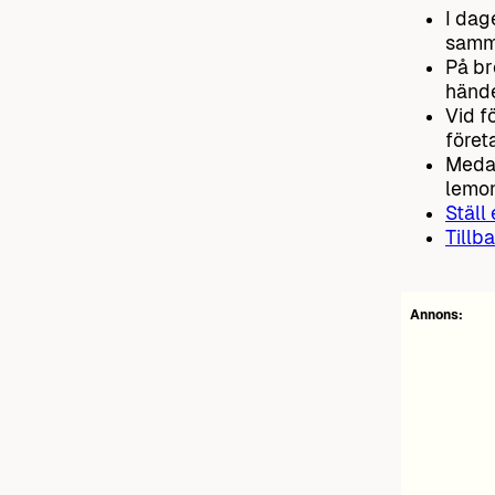
I dag
samma
På br
hände
Vid f
föret
Medan
lemo
Ställ
Tillba
Annons: