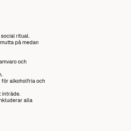
ocial ritual.
h smutta på medan
samvaro och
n.
för alkoholfria och
 inträde.
nkluderar alla