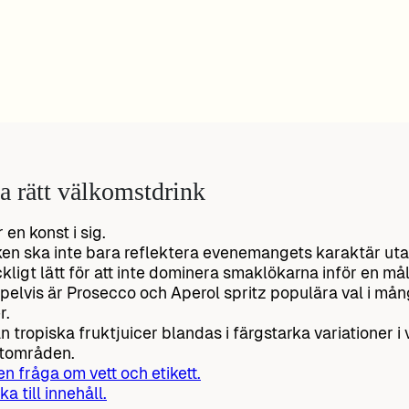
ja rätt välkomstdrink
 en konst i sig.
en ska inte bara reflektera evenemangets karaktär uta
äckligt lätt för att inte dominera smaklökarna inför en mål
elvis är Prosecco och Aperol spritz populära val i må
r.
 tropiska fruktjuicer blandas i färgstarka variationer i
atområden.
 en fråga om vett och etikett.
ka till innehåll.