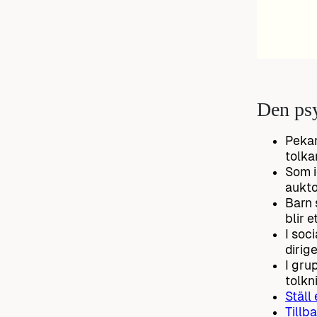
Den psy
Pekan
tolka
Som i
aukto
Barn 
blir e
I soc
dirig
I gru
tolkn
Ställ
Tillba