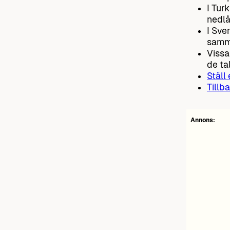
I Tur
nedlå
I Sve
samma
Vissa
de ta
Ställ
Tillba
Annons: