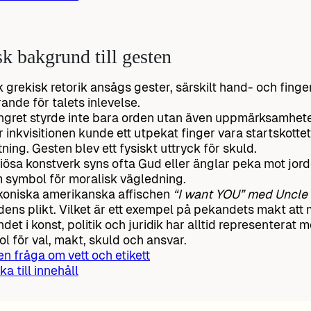
sk bakgrund till gesten
ik grekisk retorik ansågs gester, särskilt hand- och fing
ande för talets inlevelse.
ngret styrde inte bara orden utan även uppmärksamhet
 inkvisitionen kunde ett utpekat finger vara startskottet
tning. Gesten blev ett fysiskt uttryck för skuld.
igiösa konstverk syns ofta Gud eller änglar peka mot jor
 symbol för moralisk vägledning.
koniska amerikanska affischen
“I want YOU” med Uncle
idens plikt. Vilket är ett exempel på pekandets makt att
det i konst, politik och juridik har alltid representerat m
l för val, makt, skuld och ansvar.
 en fråga om vett och etikett
ka till innehåll