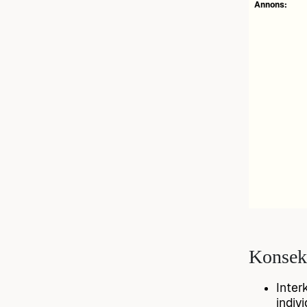
Annons:
Konsekv
Inter
indiv