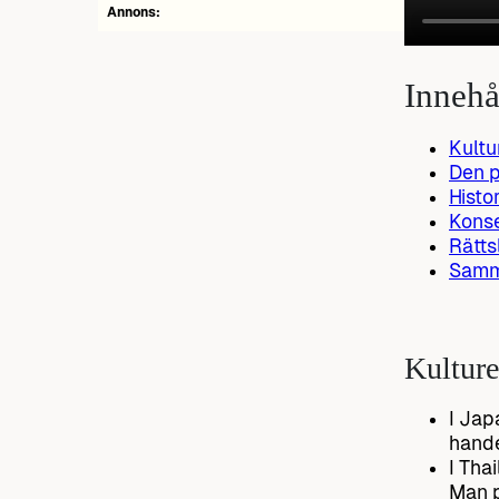
Annons:
Innehå
Kultu
Den p
Histo
Konse
Rätt
Samma
Kulturel
I Jap
hande
I Tha
Man p