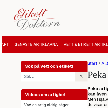
Hoppa
till
innehåll
TART
SENASTE ARTIKLARNA
VETT & ETIKETT ARTIK
Start
/
All
Sök på vett och etikett
Peka 
Peka arti
kan även 
Videos om artighet
Men i själv
du visar o
Vad en artig aldrig säger