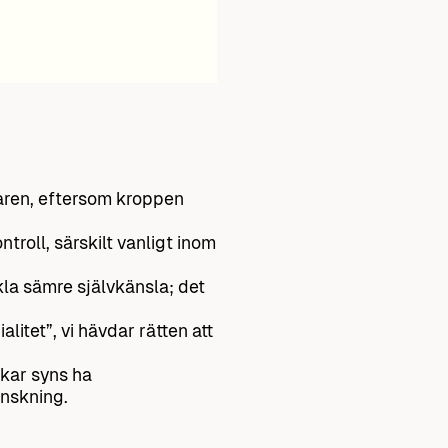
garen, eftersom kroppen
roll, särskilt vanligt inom
la sämre självkänsla; det
itet”, vi hävdar rätten att
kar syns ha
anskning.