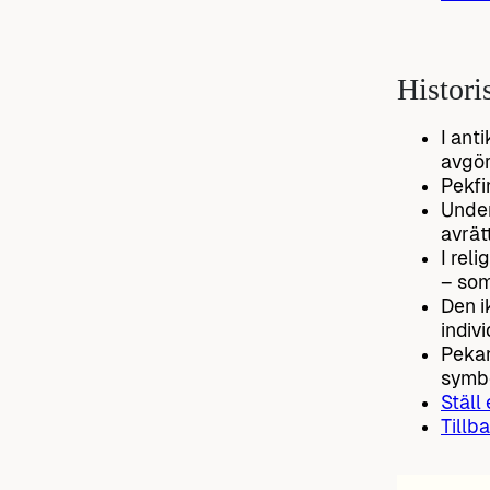
Histori
I ant
avgör
Pekfi
Under
avrät
I rel
– som
Den i
indiv
Pekan
symbo
Ställ
Tillba