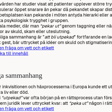
kvården har studier visat att patienter upplever större tr
kulerar öppet snarare än pekar då pekandet skapar dis
betsplatsen kan pekande i möten antyda hierarki eller a
a psykologisk trygghet i gruppen.
iala medier, där man
“pekar ut”
genom taggning eller nä
or av skuld, skam eller uteslutning.
tsliga sammanhang är ”
att bli utpekad
” fortfarande en l
k gest, bär uttrycket på idéer om skuld och stigmatiserin
 en fråga om vett och etikett
ka till innehåll
iga sammanhang
 inkvisitionen och häxprocesserna i Europa kunde ett 
a liv eller död.
i
“utpekad”
var ofta början på en rättsprocess utan förs
ern juridik lever uttrycket kvar: att
“peka ut”
någon i rätt
 en fråga om vett och etikett