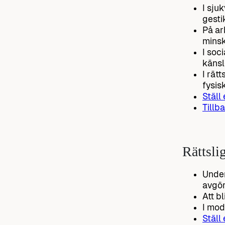
I sju
gesti
På ar
minsk
I soc
känsl
I rät
fysis
Ställ
Tillba
Rättsl
Under
avgör
Att bl
I mod
Ställ