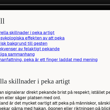
ll
rella skillnader i peka artigt
sykologiska effekten av att peka
risk bakgrund till gesten
kvenser av felaktigt pekande
sliga sammanhang
nfattning, peka är ett finger laddat med mening
la skillnader i peka artigt
an signalerar direkt pekande brist på respekt; istället
n eller säger platsen med ord.
iland är det mycket oartigt att peka på människor, särski
ekar gärna med hakan, ögonen eller riktningen på blic