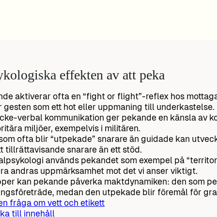
kologiska effekten av att peka
de aktiverar ofta en “fight or flight”-reflex hos motta
r gesten som ett hot eller uppmaning till underkastelse.
cke-verbal kommunikation ger pekande en känsla av kont
ritära miljöer, exempelvis i militären.
som ofta blir “utpekade” snarare än guidade kan utveck
tt tillrättavisande snarare än ett stöd.
ialpsykologi används pekandet som exempel på “territorial
era andras uppmärksamhet mot det vi anser viktigt.
pper kan pekande påverka maktdynamiken: den som pe
ingsföreträde, medan den utpekade blir föremål för gr
 en fråga om vett och etikett
ka till innehåll