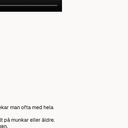
 pekar man ofta med hela
lt på munkar eller äldre.
ken.