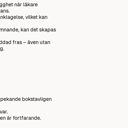
ygghet när läkare
tans.
nklagelse, vilket kan
mnande, kan det skapas
addad fras – även utan
g.
utpekande bokstavligen
var.
en är fortfarande.