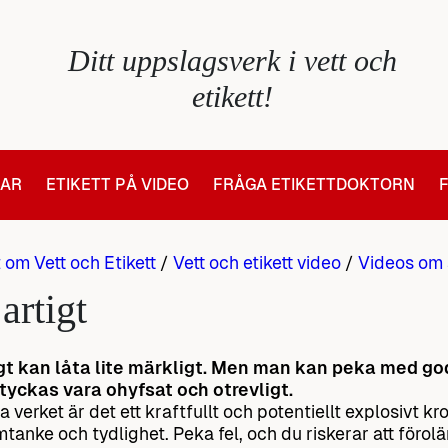
Ditt uppslagsverk i vett och
etikett!
LAR
ETIKETT PÅ VIDEO
FRÅGA ETIKETTDOKTORN
t om Vett och Etikett
/
Vett och etikett video
/
Videos om 
artigt
gt kan låta lite märkligt. Men man kan peka med god 
tyckas vara ohyfsat och otrevligt.
a verket är det ett kraftfullt och potentiellt explosivt k
mtanke och tydlighet. Peka fel, och du riskerar att förol