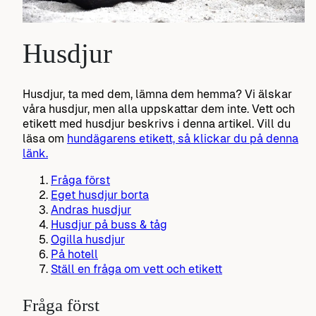
Husdjur
Husdjur, ta med dem, lämna dem hemma? Vi älskar
våra husdjur, men alla uppskattar dem inte. Vett och
etikett med husdjur beskrivs i denna artikel.
Vill du
läsa om
hundägarens etikett, så klickar du på denna
länk.
Fråga först
Eget husdjur borta
Andras husdjur
Husdjur på buss & tåg
Ogilla husdjur
På hotell
Ställ en fråga om vett och etikett
Fråga först