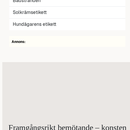
Badstranden
Solkrämsetikett
Hundägarens etikett
Annons:
Framgångsrikt bemötande – konsten