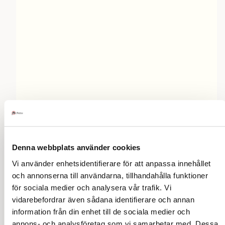
Denna webbplats använder cookies
Husdjur på buss & tåg
Vi använder enhetsidentifierare för att anpassa innehållet
och annonserna till användarna, tillhandahålla funktioner
Stor hänsyn krävs!
för sociala medier och analysera vår trafik. Vi
Ett medfört husdjur ska inte framkalla ett
vidarebefordrar även sådana identifierare och annan
allergianfall eller panikångest hos en
information från din enhet till de sociala medier och
medresenär.
annons- och analysföretag som vi samarbetar med. Dessa
Det finns för djur avsedda platser.