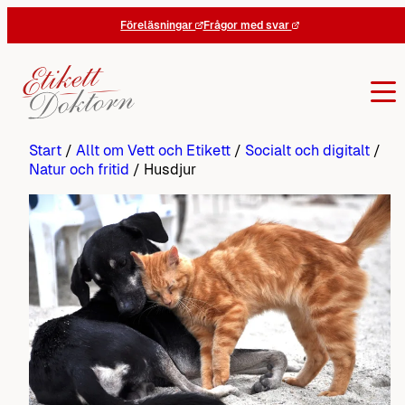
Hoppa
Föreläsningar
Frågor med svar
till
innehåll
Start
/
Allt om Vett och Etikett
/
Socialt och digitalt
/
Natur och fritid
/
Husdjur