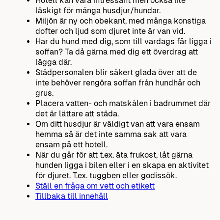
Hotell kan vara intressant men också lite
läskigt för många husdjur/hundar.
Miljön är ny och obekant, med många konstiga
dofter och ljud som djuret inte är van vid.
Har du hund med dig, som till vardags får ligga i
soffan? Ta då gärna med dig ett överdrag att
lägga där.
Städpersonalen blir säkert glada över att de
inte behöver rengöra soffan från hundhår och
grus.
Placera vatten- och matskålen i badrummet där
det är lättare att städa.
Om ditt husdjur är väldigt van att vara ensam
hemma så är det inte samma sak att vara
ensam på ett hotell.
När du går för att t.ex. äta frukost, låt gärna
hunden ligga i bilen eller i en skapa en aktivitet
för djuret. T.ex. tuggben eller godissök.
Ställ en fråga om vett och etikett
Tillbaka till innehåll