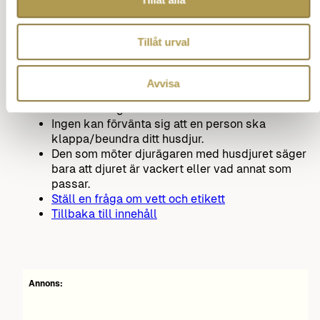
Det är ingen självklar rättighet att få klaga på
att andra har hundar, katter osv, detta enbart för
att man själv inte vill ha husdjur.
Tillåt urval
En person med överseende och tolerans låter
andra människor göra som de vill i frågan om
husdjur eller inte.
Avvisa
Så vill nog de flesta ha det, oavsett
sammanhang.
Ingen kan förvänta sig att en person ska
klappa/beundra ditt husdjur.
Den som möter djurägaren med husdjuret säger
bara att djuret är vackert eller vad annat som
passar.
Ställ en fråga om vett och etikett
Tillbaka till innehåll
Annons: