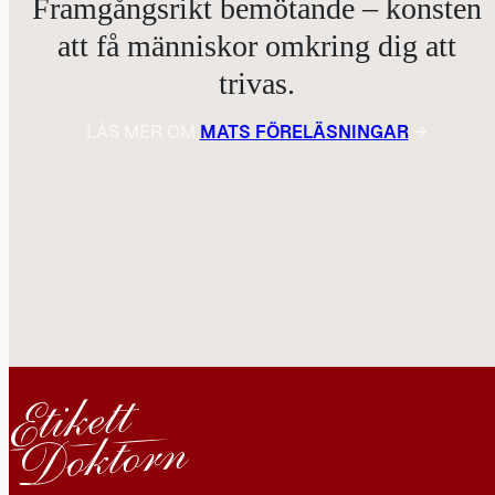
Framgångsrikt bemötande – konsten
att få människor omkring dig att
trivas.
LÄS MER OM
MATS FÖRELÄSNINGAR
→