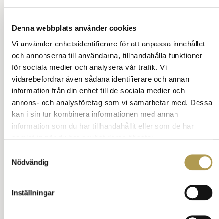
frack med svart väst, vit fluga och klädseln
dekorerad med eventuella ordnar.
Den svarta västen vid disputation byttes till
Denna webbplats använder cookies
kvällens fest ut mot en vit, då den vita västen
Vi använder enhetsidentifierare för att anpassa innehållet
markerar fest.
Vid disputationer under dagtid är denna
och annonserna till användarna, tillhandahålla funktioner
tradition med frack helt borttagen.
för sociala medier och analysera vår trafik. Vi
Dessa är idag klädda i finare vardagsklädsel.
vidarebefordrar även sådana identifierare och annan
Publiken kan mycket väl anlända i både jeans
information från din enhet till de sociala medier och
och tröjor.
annons- och analysföretag som vi samarbetar med. Dessa
Ställ en fråga om vett och etikett
kan i sin tur kombinera informationen med annan
Tillbaka till innehåll
information som du har tillhandahållit eller som de har
samlat in när du har använt deras tjänster.
Samtyckesval
Annons:
Nödvändig
Inställningar