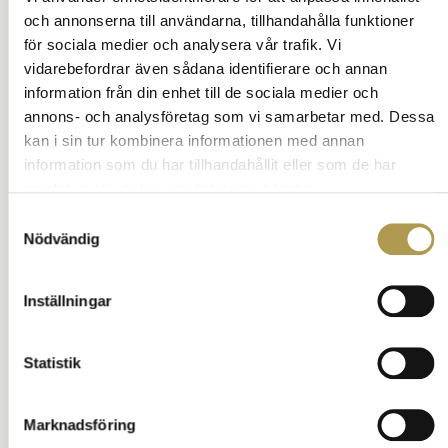
och annonserna till användarna, tillhandahålla funktioner
för sociala medier och analysera vår trafik. Vi
vidarebefordrar även sådana identifierare och annan
information från din enhet till de sociala medier och
annons- och analysföretag som vi samarbetar med. Dessa
kan i sin tur kombinera informationen med annan
information som du har tillhandahållit eller som de har
samlat in när du har använt deras tjänster.
Kyrktärna
Samtyckesval
Nödvändig
Ibland väljer brudparet istället en kyrktärna.
Hon har samma uppgifter som marskalken.
Inställningar
Statistik
Den som brukar tillfrågas är ofta en god vän
eller släkting till brudparet. Hon behöver inte
Marknadsföring
vara ensam, det kan vara flera personer som