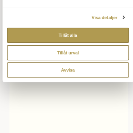
delar på uppdraget.
Tillbaka till innehåll
Visa detaljer
Tillåt alla
Åter till Bröllopslexikon
Tillåt urval
Annons:
Avvisa