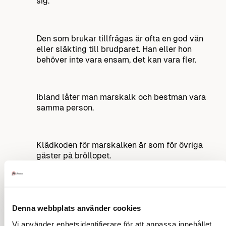
sig.
Den som brukar tillfrågas är ofta en god vän
eller släkting till brudparet. Han eller hon
behöver inte vara ensam, det kan vara fler.
Ibland låter man marskalk och bestman vara
samma person.
Klädkoden för marskalken är som för övriga
gäster på bröllopet.
Kyrkomarskalkar placeras vid festen längre
ned vid bordet tillsammans med brudtärnorna.
Denna webbplats använder cookies
Vi använder enhetsidentifierare för att anpassa innehållet
Tillbaka till innehåll