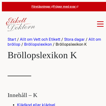
Hoppa
Föreläsningar
Frågor med svar
till
innehåll
Start
/
Allt om Vett och Etikett
/
Stora dagar
/
Allt om
bröllop
/
Bröllopslexikon
/
Bröllopslexikon K
Bröllopslexikon K
Innehåll – K
Klädkod eller klädsel