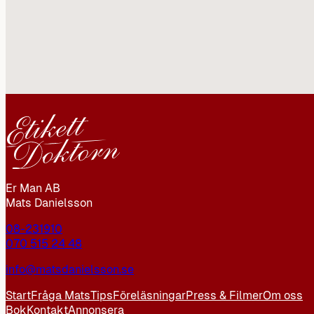
Er Man AB
Mats Danielsson
08-231910
070 515 24 48
info@matsdanielsson.se
Start
Fråga Mats
Tips
Föreläsningar
Press & Filmer
Om oss
Bok
Kontakt
Annonsera