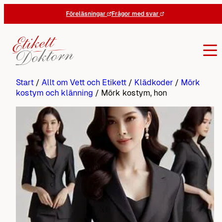
Hoppa
Föreläsningar
Frågor med svar
till
innehåll
Start
/
Allt om Vett och Etikett
/
Klädkoder
/
Mörk
kostym och klänning
/
Mörk kostym, hon