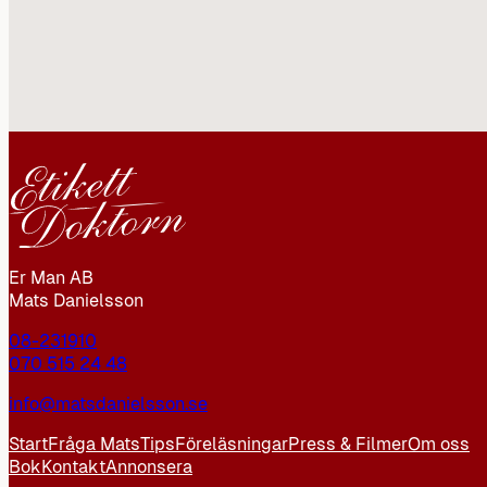
Er Man AB
Mats Danielsson
08-231910
070 515 24 48
info@matsdanielsson.se
Start
Fråga Mats
Tips
Föreläsningar
Press & Filmer
Om oss
Bok
Kontakt
Annonsera