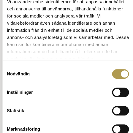
omöjligt på bröllop. Det är fel och rött fungerar
Vi använder enhetsidentifierare för att anpassa innehållet
utmärkt.
och annonserna till användarna, tillhandahålla funktioner
Pärlhalsband på bröllop, som ibland förknippas
för sociala medier och analysera vår trafik. Vi
med tårar
(skrock)
.
vidarebefordrar även sådana identifierare och annan
Ställ en fråga om vett och etikett
information från din enhet till de sociala medier och
Tillbaka till innehåll
annons- och analysföretag som vi samarbetar med. Dessa
kan i sin tur kombinera informationen med annan
information som du har tillhandahållit eller som de har
Annons:
samlat in när du har använt deras tjänster.
Samtyckesval
Nödvändig
Inställningar
Statistik
Marknadsföring