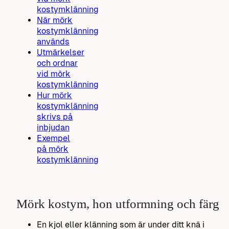
kostymklänning
När mörk
kostymklänning
används
Utmärkelser
och ordnar
vid mörk
kostymklänning
Hur mörk
kostymklänning
skrivs på
inbjudan
Exempel
på mörk
kostymklänning
Mörk kostym, hon utformning och färg
En kjol eller klänning som är under ditt knä i