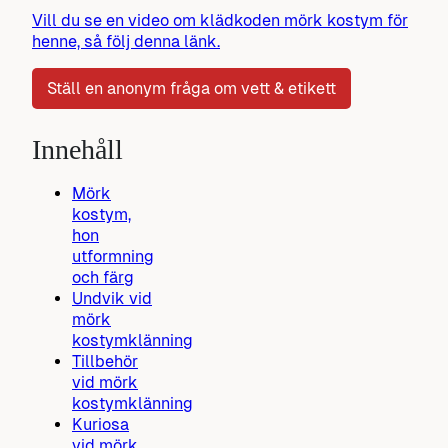
Vill du se en video om klädkoden mörk kostym för
henne, så följ denna länk.
Ställ en anonym fråga om vett & etikett
Innehåll
Mörk
kostym,
hon
utformning
och färg
Undvik vid
mörk
kostymklänning
Tillbehör
vid mörk
kostymklänning
Kuriosa
vid mörk