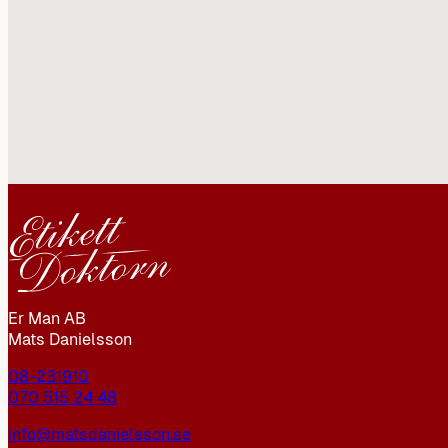
Er Man AB
Mats Danielsson
08-231910
070 515 24 48
info@matsdanielsson.se