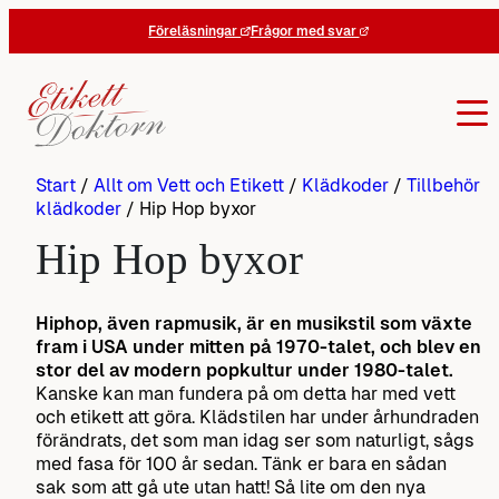
Hoppa
Föreläsningar
Frågor med svar
till
innehåll
Start
/
Allt om Vett och Etikett
/
Klädkoder
/
Tillbehör
klädkoder
/
Hip Hop byxor
Hip Hop byxor
Hiphop, även rapmusik, är en musikstil som växte
fram i USA under mitten på 1970-talet, och blev en
stor del av modern popkultur under 1980-talet.
Kanske kan man fundera på om detta har med vett
och etikett att göra. Klädstilen har under århundraden
förändrats, det som man idag ser som naturligt, sågs
med fasa för 100 år sedan. Tänk er bara en sådan
sak som att gå ute utan hatt! Så lite om den nya