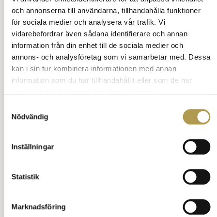
och annonserna till användarna, tillhandahålla funktioner
För honom
för sociala medier och analysera vår trafik. Vi
vidarebefordrar även sådana identifierare och annan
Skjorta
För henne
Slipsnål
Bälte
Väst
information från din enhet till de sociala medier och
Smycken
Medaljer och ordnar
Tiara och diadem
Slöjans etikett
annons- och analysföretag som vi samarbetar med. Dessa
kan i sin tur kombinera informationen med annan
Handskar
information som du har tillhandahållit eller som de har
samlat in när du har använt deras tjänster.
Byxor
Samtyckesval
Väska
Nödvändig
Hatt
Inställningar
Hip Hop byxor
Scarf eller halsduk
Statistik
Skor
Marknadsföring