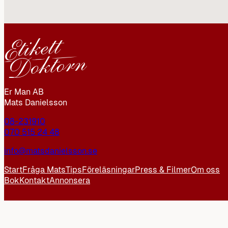
Er Man AB
Mats Danielsson
08-231910
070 515 24 48
info@matsdanielsson.se
Start
Fråga Mats
Tips
Föreläsningar
Press & Filmer
Om oss
Bok
Kontakt
Annonsera