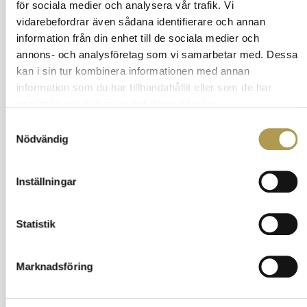
för sociala medier och analysera vår trafik. Vi
Nej det finns ingen sådan regel som att man ska
vidarebefordrar även sådana identifierare och annan
lämna på tallriken.
information från din enhet till de sociala medier och
Även om man ibland hör den kommentaren att
annons- och analysföretag som vi samarbetar med. Dessa
det är ”fint” att lämna något kvar.
Glöm bort sådana påståenden.
kan i sin tur kombinera informationen med annan
information som du har tillhandahållit eller som de har
Ät det du kan och orkar.
samlat in när du har använt deras tjänster.
Ställ en fråga om vett och etikett
Tillbaka till innehåll
Samtyckesval
Nödvändig
Annons:
Inställningar
Statistik
Marknadsföring