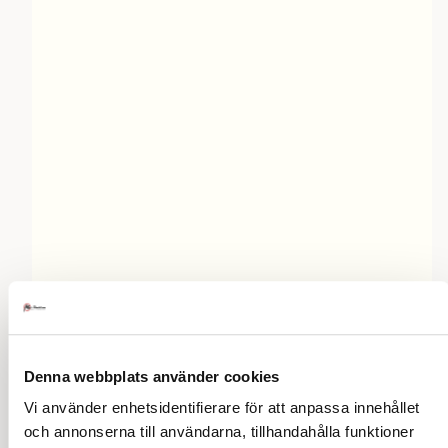
Denna webbplats använder cookies
Vi använder enhetsidentifierare för att anpassa innehållet
Bör man lämna något på tallriken?
och annonserna till användarna, tillhandahålla funktioner