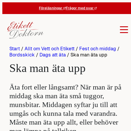
Hoppa
Föreläsningar
Frågor med svar
till
innehåll
Start
/
Allt om Vett och Etikett
/
Fest och middag
/
Bordsskick
/
Dags att äta
/
Ska man äta upp
Ska man äta upp
Äta fort eller långsamt? När man är på
middag ska man äta små tuggor,
munsbitar. Middagen syftar ju till att
umgås och kunna tala med varandra.
Måste man äta upp allt, eller behöver
man lämna på tallriken.