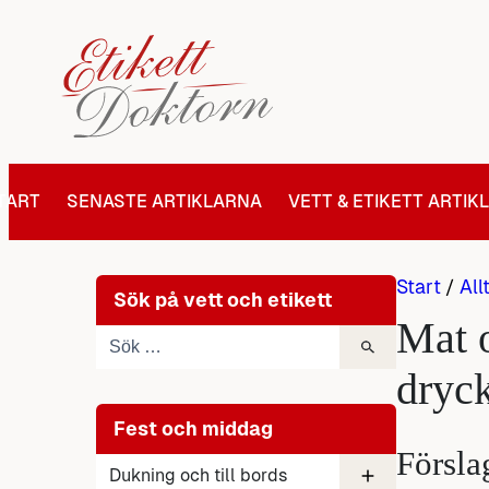
Hoppa
till
innehåll
TART
SENASTE ARTIKLARNA
VETT & ETIKETT ARTIK
Start
/
All
Sök på vett och etikett
Mat 
dryc
Fest och middag
Försla
Dukning och till bords