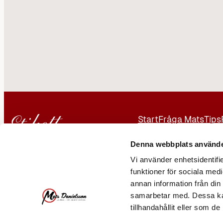
Start
Fråga Mats
Tips
Kontakt
Annonsera
Denna webbplats använde
Vi använder enhetsidentifie
Er Man AB
funktioner för sociala medi
Mats Danielsson
annan information från din
samarbetar med. Dessa kan
08-231910
tillhandahållit eller som d
070 515 24 48