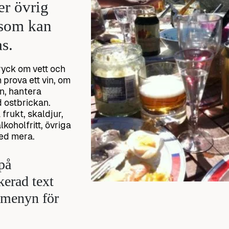
er övrig
 som kan
as.
ryck om vett och
 prova ett vin, om
n, hantera
d ostbrickan.
 frukt, skaldjur,
lkoholfritt, övriga
ed mera.
på
erad text
 menyn för
.