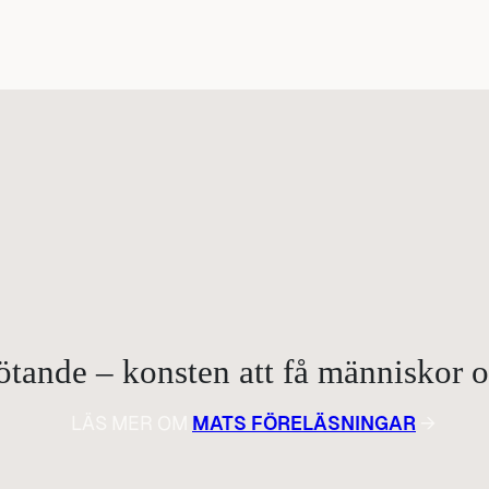
ande – konsten att få människor om
LÄS MER OM
MATS FÖRELÄSNINGAR
→