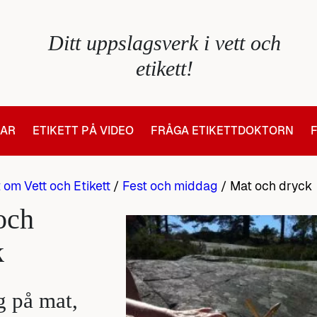
Ditt uppslagsverk i vett och
etikett!
LAR
ETIKETT PÅ VIDEO
FRÅGA ETIKETTDOKTORN
t om Vett och Etikett
/
Fest och middag
/
Mat och dryck
och
k
g på mat,