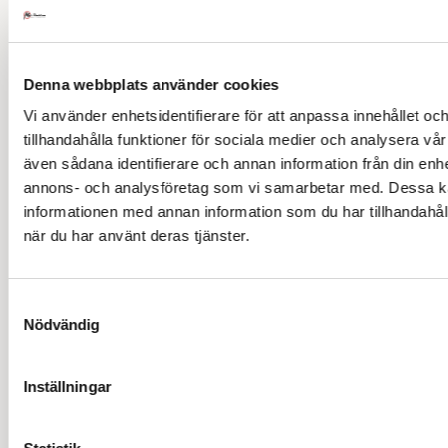
Tips för talare
Tips för middagstal
Tacktal
Denna webbplats använder cookies
Tips för tacktal
Vi använder enhetsidentifierare för att anpassa innehållet oc
Tips tal till man/kvinna
Fest och middag
tillhandahålla funktioner för sociala medier och analysera vår 
även sådana identifierare och annan information från din enhe
Vilken festgäst är du
annons- och analysföretag som vi samarbetar med. Dessa ka
Olika fester
informationen med annan information som du har tillhandahåll
när du har använt deras tjänster.
Balguide stil & etikett för succé
Gåruntfest
Inflyttningsfest
Samtyckesval
Kräftskiva
Nödvändig
Öppet Hus
Flyttgröt
Cocktail Dinner
Festtips
Inställningar
Inbjudan