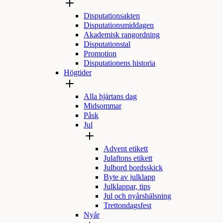
Disputationsakten
Disputationsmiddagen
Akademisk rangordning
Disputationstal
Promotion
Disputationens historia
Högtider
Alla hjärtans dag
Midsommar
Påsk
Jul
Advent etikett
Julaftons etikett
Julbord bordsskick
Byte av julklapp
Julklappar, tips
Jul och nyårshälsning
Trettondagsfest
Nyår