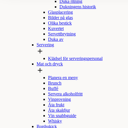
Duka ritning
Dukningens historik
Glasplacering
Bilder på glas
Olika bestick
Kuvertet
Servettbrytning
Duka av
Servering
Klädsel för serveringspersonal
Mat och dryck
Planera en meny
Brunch
Buffé
Servera alkoholfritt
Vinprovning
Äta frukt
Äta skaldjur
Vin snabbguide
Whisky
Bordsskick