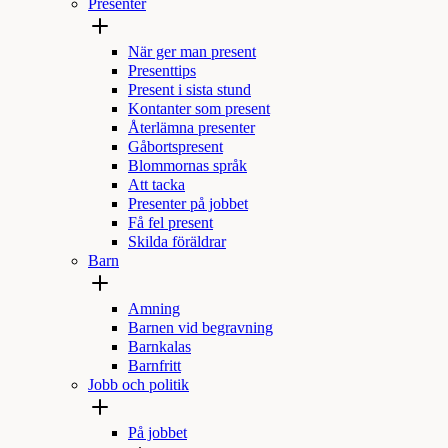
Presenter
När ger man present
Presenttips
Present i sista stund
Kontanter som present
Återlämna presenter
Gåbortspresent
Blommornas språk
Att tacka
Presenter på jobbet
Få fel present
Skilda föräldrar
Barn
Amning
Barnen vid begravning
Barnkalas
Barnfritt
Jobb och politik
På jobbet