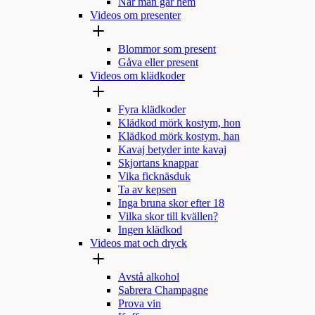
När man går hem
Videos om presenter
Blommor som present
Gåva eller present
Videos om klädkoder
Fyra klädkoder
Klädkod mörk kostym, hon
Klädkod mörk kostym, han
Kavaj betyder inte kavaj
Skjortans knappar
Vika ficknäsduk
Ta av kepsen
Inga bruna skor efter 18
Vilka skor till kvällen?
Ingen klädkod
Videos mat och dryck
Avstå alkohol
Sabrera Champagne
Prova vin