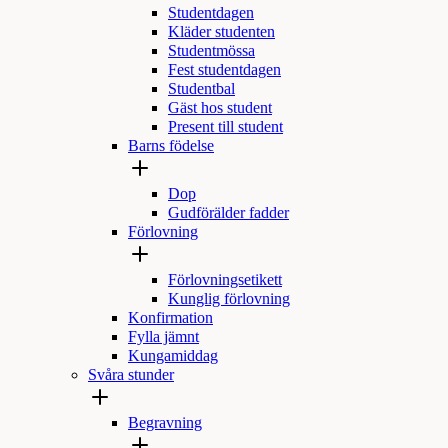
Studentdagen
Kläder studenten
Studentmössa
Fest studentdagen
Studentbal
Gäst hos student
Present till student
Barns födelse
Dop
Gudförälder fadder
Förlovning
Förlovningsetikett
Kunglig förlovning
Konfirmation
Fylla jämnt
Kungamiddag
Svåra stunder
Begravning