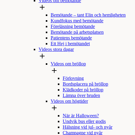
Videos om bemötande
Bemötande – tant Elin och hemligheten
Kundfokus med bemötande
Föreläsning bemötande
Bemötande på arbetsplatsen
Patientens bemötande
Ett Hej i bemötandet
Videos stora dagar
Videos om bröllop
Förlovning
Bordsplacera på bröllop
Klädkoder på bröllop
Lämna över bruden
Videos om högtider
När är Halloween?
Undvik bus eller godis
Hälsning vid jul- och nyår
Champagne vid nyår