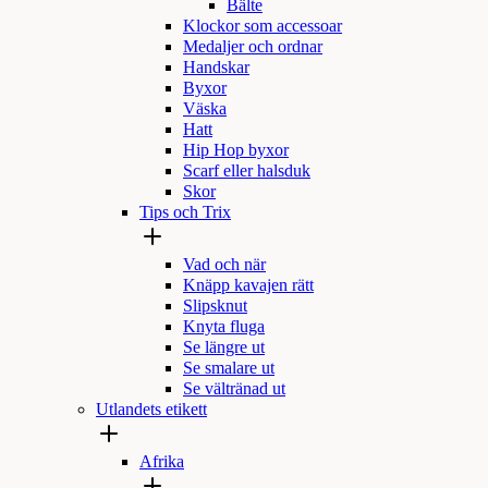
Bälte
Klockor som accessoar
Medaljer och ordnar
Handskar
Byxor
Väska
Hatt
Hip Hop byxor
Scarf eller halsduk
Skor
Tips och Trix
Vad och när
Knäpp kavajen rätt
Slipsknut
Knyta fluga
Se längre ut
Se smalare ut
Se vältränad ut
Utlandets etikett
Afrika