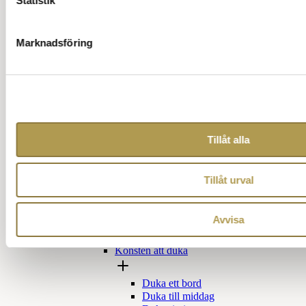
Statistik
Skriva en inbjudan
Gästen betalar
Dela på par
Besvara inbjudan
Marknadsföring
Bjuda tillbaka
Avböja en inbjudan
Bordsplacering
Lexikon bordsplacering och tal
Regler vid bordsplacering
Tillåt alla
Guide bordsplacering
Placeringskort
Behaga-föra-kort
Bordsplacering ritning 1
Tillåt urval
Bordsplacering ritning 2
Bordsplacering ritning 3
Dukning
Avvisa
Konsten att duka
Duka ett bord
Duka till middag