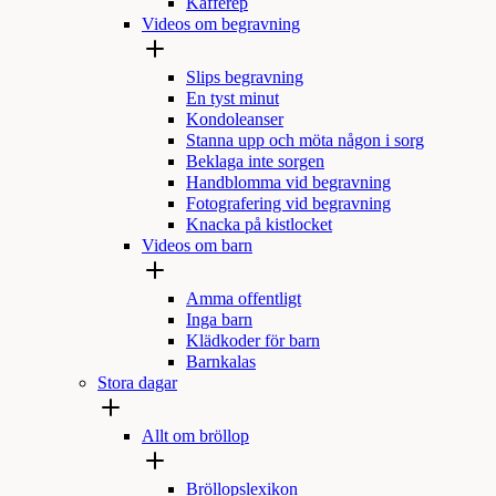
Kafferep
Videos om begravning
Slips begravning
En tyst minut
Kondoleanser
Stanna upp och möta någon i sorg
Beklaga inte sorgen
Handblomma vid begravning
Fotografering vid begravning
Knacka på kistlocket
Videos om barn
Amma offentligt
Inga barn
Klädkoder för barn
Barnkalas
Stora dagar
Allt om bröllop
Bröllopslexikon