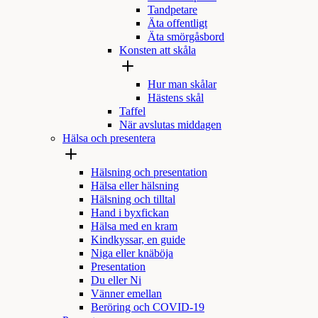
Tandpetare
Äta offentligt
Äta smörgåsbord
Konsten att skåla
Hur man skålar
Hästens skål
Taffel
När avslutas middagen
Hälsa och presentera
Hälsning och presentation
Hälsa eller hälsning
Hälsning och tilltal
Hand i byxfickan
Hälsa med en kram
Kindkyssar, en guide
Niga eller knäböja
Presentation
Du eller Ni
Vänner emellan
Beröring och COVID-19