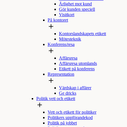
Ärlighet mot kund
Gör kunden speciell
Visitkort
På kontoret
Kontorslandskapets etikett
Mötesteknik
Konferens/resa
Affärsresa
Affärsresa utomlands
Etikett på konferens
Representation
Värdskap i affärer
Ge dricks
Politik vett och etikett
Vett och etikett för politiker
Politikers uppförandekod
Politik på jobbet