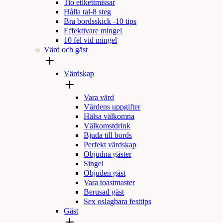
Tio etikettmissar
Hålla tal-8 steg
Bra bordsskick -10 tips
Effektivare mingel
10 fel vid mingel
Värd och gäst
Värdskap
Vara värd
Värdens uppgifter
Hälsa välkomna
Välkomstdrink
Bjuda till bords
Perfekt värdskap
Objudna gäster
Singel
Objuden gäst
Vara toastmaster
Berusad gäst
Sex oslagbara festtips
Gäst