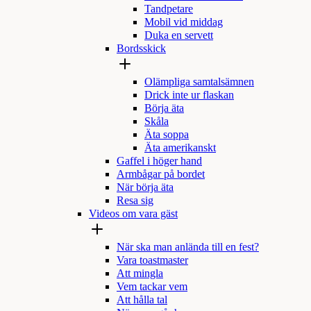
Tandpetare
Mobil vid middag
Duka en servett
Bordsskick
Olämpliga samtalsämnen
Drick inte ur flaskan
Börja äta
Skåla
Äta soppa
Äta amerikanskt
Gaffel i höger hand
Armbågar på bordet
När börja äta
Resa sig
Videos om vara gäst
När ska man anlända till en fest?
Vara toastmaster
Att mingla
Vem tackar vem
Att hålla tal