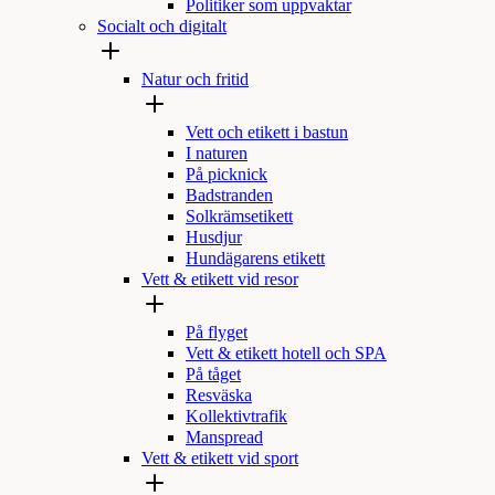
Politiker som uppvaktar
Socialt och digitalt
Natur och fritid
Vett och etikett i bastun
I naturen
På picknick
Badstranden
Solkrämsetikett
Husdjur
Hundägarens etikett
Vett & etikett vid resor
På flyget
Vett & etikett hotell och SPA
På tåget
Resväska
Kollektivtrafik
Manspread
Vett & etikett vid sport