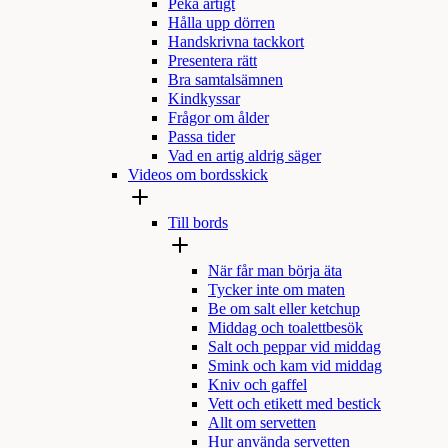
Peka artigt
Hålla upp dörren
Handskrivna tackkort
Presentera rätt
Bra samtalsämnen
Kindkyssar
Frågor om ålder
Passa tider
Vad en artig aldrig säger
Videos om bordsskick
Till bords
När får man börja äta
Tycker inte om maten
Be om salt eller ketchup
Middag och toalettbesök
Salt och peppar vid middag
Smink och kam vid middag
Kniv och gaffel
Vett och etikett med bestick
Allt om servetten
Hur använda servetten