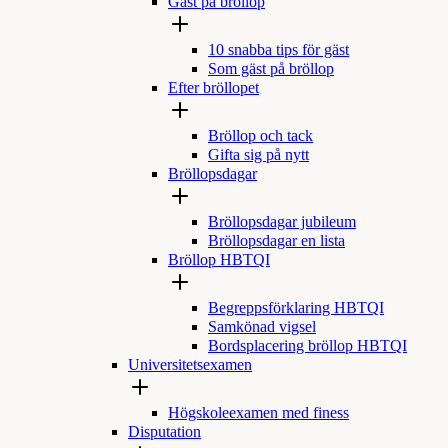
Gäst på bröllop
10 snabba tips för gäst
Som gäst på bröllop
Efter bröllopet
Bröllop och tack
Gifta sig på nytt
Bröllopsdagar
Bröllopsdagar jubileum
Bröllopsdagar en lista
Bröllop HBTQI
Begreppsförklaring HBTQI
Samkönad vigsel
Bordsplacering bröllop HBTQI
Universitetsexamen
Högskoleexamen med finess
Disputation