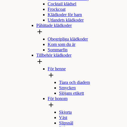
Cocktail klädsel
Frockcoat
Klädkoder för barn
Utlandets klädkoder
Påhittade klädkoder
Obegripliga klädkoder
Kom som du är
Sommarfin
Tillbehör klädkoder
För henne
Tiara och diadem
Smycken
Slöjans etikett
För honom
Skjorta
Väst
Slipsnål