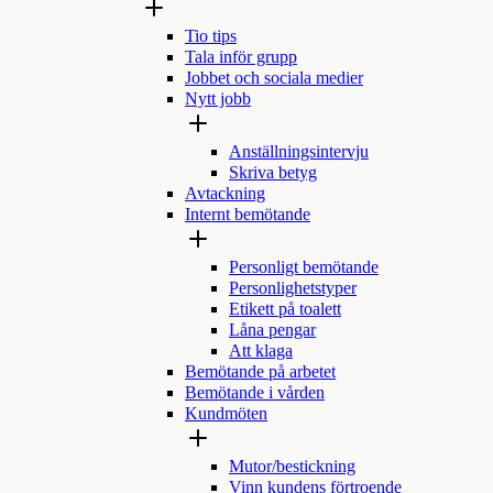
Tio tips
Tala inför grupp
Jobbet och sociala medier
Nytt jobb
Anställningsintervju
Skriva betyg
Avtackning
Internt bemötande
Personligt bemötande
Personlighetstyper
Etikett på toalett
Låna pengar
Att klaga
Bemötande på arbetet
Bemötande i vården
Kundmöten
Mutor/bestickning
Vinn kundens förtroende