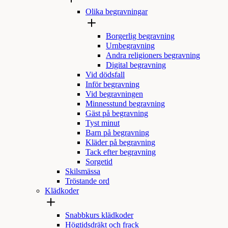
Olika begravningar
Borgerlig begravning
Urnbegravning
Andra religioners begravning
Digital begravning
Vid dödsfall
Inför begravning
Vid begravningen
Minnesstund begravning
Gäst på begravning
Tyst minut
Barn på begravning
Kläder på begravning
Tack efter begravning
Sorgetid
Skilsmässa
Tröstande ord
Klädkoder
Snabbkurs klädkoder
Högtidsdräkt och frack