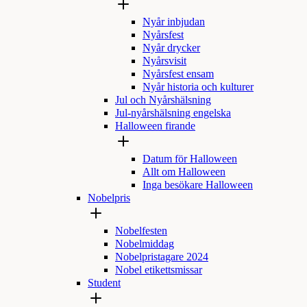
Nyår inbjudan
Nyårsfest
Nyår drycker
Nyårsvisit
Nyårsfest ensam
Nyår historia och kulturer
Jul och Nyårshälsning
Jul-nyårshälsning engelska
Halloween firande
Datum för Halloween
Allt om Halloween
Inga besökare Halloween
Nobelpris
Nobelfesten
Nobelmiddag
Nobelpristagare 2024
Nobel etikettsmissar
Student