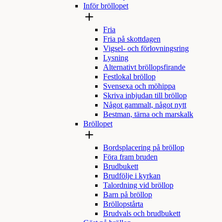
Inför bröllopet
Fria
Fria på skottdagen
Vigsel- och förlovningsring
Lysning
Alternativt bröllopsfirande
Festlokal bröllop
Svensexa och möhippa
Skriva inbjudan till bröllop
Något gammalt, något nytt
Bestman, tärna och marskalk
Bröllopet
Bordsplacering på bröllop
Föra fram bruden
Brudbukett
Brudfölje i kyrkan
Talordning vid bröllop
Barn på bröllop
Bröllopstårta
Brudvals och brudbukett