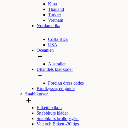
Kina
Thailand
Turkiet
Vietnam
Nordamerika
Costa Rica
USA
Oceanien
Australien
Utlandets klädkoder
Foreign dress codes
Kindkyssar, en guide
Snabbkurser
Etikettlexikon
Snabbkurs kläder
Snabbkurs bröllopsgäst
Vett och Etikett -30 tips